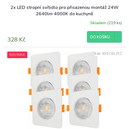
2x LED stropní svítidlo pro přisazenou montáž 24W
2640lm 4000K do kuchyně
Skladem
(219 ks)
DO KOŠÍKU
328 Kč
Kód:
6XEC61252
NOVINKA