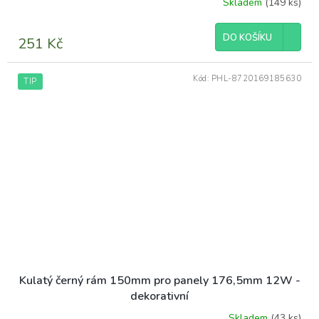
Skladem
(149 ks)
Průměrné
hodnocení
produktu
DO KOŠÍKU
251 Kč
je
5,0
z
Kód:
PHL-8720169185630
TIP
5
hvězdiček.
Kulatý černý rám 150mm pro panely 176,5mm 12W -
dekorativní
Skladem
(43 ks)