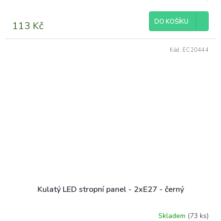
DO KOŠÍKU
113 Kč
Kód:
EC20444
Kulatý LED stropní panel - 2xE27 - černý
Skladem
(73 ks)