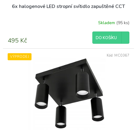
6x halogenové LED stropní svítidlo zapuštěné CCT
Skladem
(95 ks)
DO KOŠÍKU
495 Kč
Kód:
MC0367
VÝPRODEJ