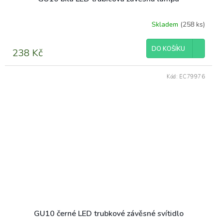
Skladem
(258 ks)
DO KOŠÍKU
238 Kč
Kód:
EC79976
GU10 černé LED trubkové závěsné svítidlo