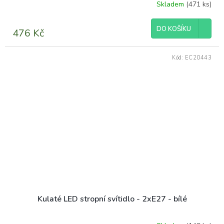
Skladem
(471 ks)
Průměrné
hodnocení
produktu
DO KOŠÍKU
476 Kč
je
4,1
z
Kód:
EC20443
5
hvězdiček.
Kulaté LED stropní svítidlo - 2xE27 - bílé