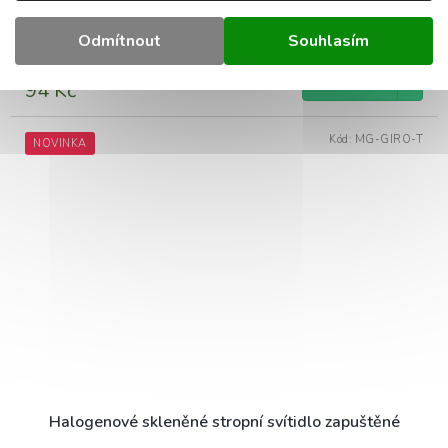
pohyblivé, zrcadlové, prémiové
Skladem
(48 ks)
Odmítnout
Souhlasím
DO KOŠÍKU
94 Kč
Kód:
MG-GIRO-T
NOVINKA
Halogenové skleněné stropní svítidlo zapuštěné