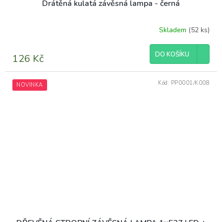
Drátěná kulatá závěsná lampa - černá
Skladem
(52 ks)
Průměrné
hodnocení
produktu
DO KOŠÍKU
126 Kč
je
5,0
z
Kód:
PP0001/K008
NOVINKA
5
hvězdiček.