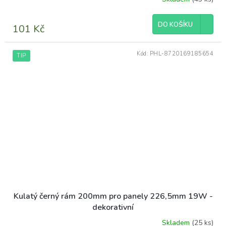
DO KOŠÍKU
101 Kč
Kód:
PHL-8720169185654
TIP
Kulatý černý rám 200mm pro panely 226,5mm 19W -
dekorativní
Skladem
(25 ks)