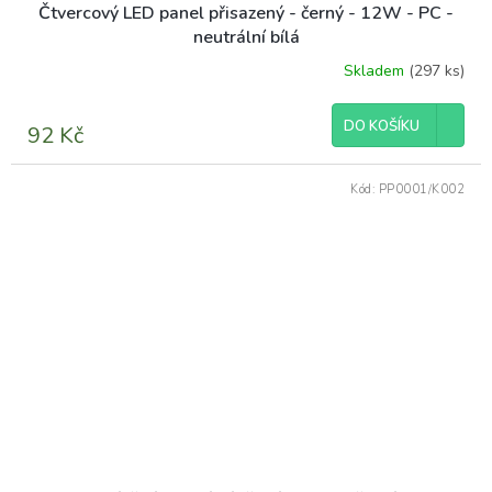
Čtvercový LED panel přisazený - černý - 12W - PC -
neutrální bílá
Skladem
(297 ks)
DO KOŠÍKU
92 Kč
Kód:
PP0001/K002