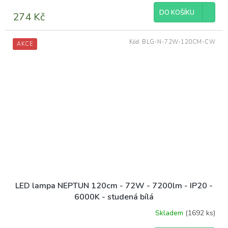
produktu
DO KOŠÍKU
274 Kč
je
4,5
z
Kód:
BLG-N-72W-120CM-CW
AKCE
5
hvězdiček.
LED lampa NEPTUN 120cm - 72W - 7200lm - IP20 -
6000K - studená bílá
Skladem
(1692 ks)
Průměrné
hodnocení