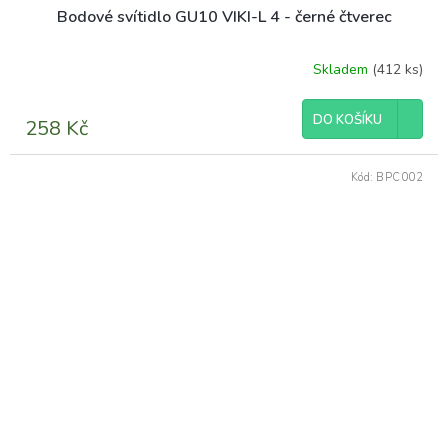
Bodové svítidlo GU10 VIKI-L 4 - černé čtverec
Skladem
(412 ks)
Průměrné
hodnocení
produktu
DO KOŠÍKU
258 Kč
je
4,0
z
Kód:
BPC002
5
hvězdiček.