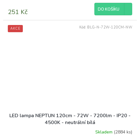
DO KOŠÍKU
251 Kč
Kód:
BLG-N-72W-120CM-NW
AKCE
LED lampa NEPTUN 120cm - 72W - 7200lm - IP20 -
4500K - neutrální bílá
Skladem
(2884 ks)
Průměrné
hodnocení