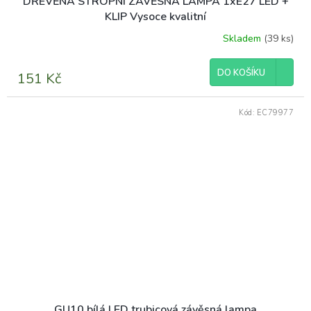
DŘEVĚNÁ STROPNÍ ZÁVĚSNÁ LAMPA 1xE27 LED +
KLIP Vysoce kvalitní
Skladem
(39 ks)
DO KOŠÍKU
151 Kč
Kód:
EC79977
GU10 bílá LED trubicová závěsná lampa