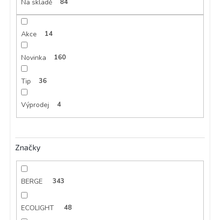
Na skladě
84
ů
Akce
14
Novinka
160
Tip
36
Výprodej
4
Značky
BERGE
343
ECOLIGHT
48