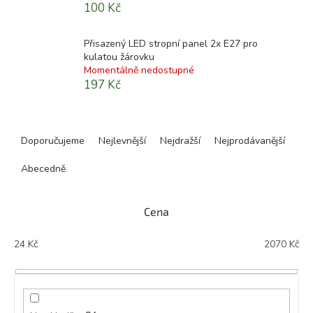
100 Kč
Přisazený LED stropní panel 2x E27 pro
kulatou žárovku
Momentálně nedostupné
197 Kč
Ř
a
Doporučujeme
Nejlevnější
Nejdražší
Nejprodávanější
z
e
Abecedně
n
í
Cena
p
r
24
Kč
2070
Kč
o
d
u
k
t