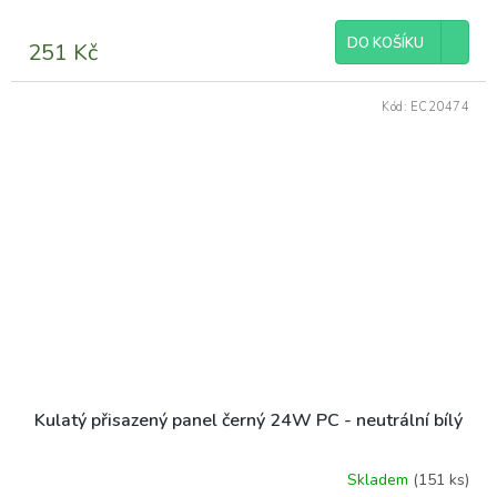
DO KOŠÍKU
251 Kč
Kód:
EC20474
Kulatý přisazený panel černý 24W PC - neutrální bílý
Skladem
(151 ks)