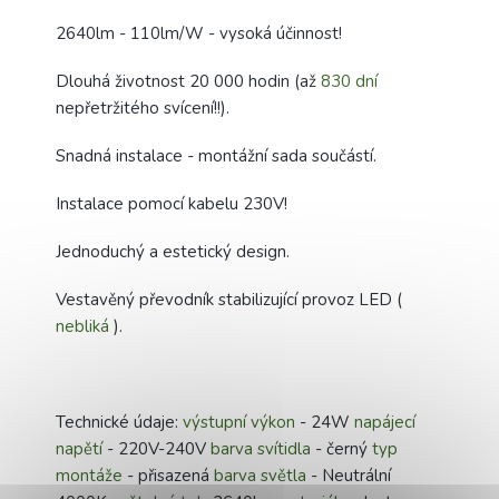
2640lm - 110lm/W - vysoká účinnost!
Dlouhá životnost 20 000 hodin (až
830 dní
nepřetržitého svícení!!).
Snadná instalace - montážní sada součástí.
Instalace pomocí kabelu 230V!
Jednoduchý a estetický design.
Vestavěný převodník stabilizující provoz LED (
nebliká
).
Technické údaje:
výstupní výkon
- 24W
napájecí
napětí
- 220V-240V
barva svítidla
- černý
typ
montáže
- přisazená
barva světla
- Neutrální