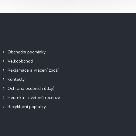
Z
á
p
a
Informace pro vás
t
í
Obchodní podmínky
Velkoobchod
Reklamace a vrácení zboží
Kontakty
Ochrana osobních údajů
Heureka - ověřené recenze
Recyklační poplatky
Odebírat newsletter