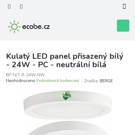
Přejít
na
obsah
Nákupní
košík
Kulatý LED panel přisazený bílý
- 24W - PC - neutrální bílá
BP-N/T-R-24W-NW
Průměrné
Neohodnoceno
Podrobnosti hodnocení
Značka:
BERGE
hodnocení
produktu
je
0,0
z
5
hvězdiček.