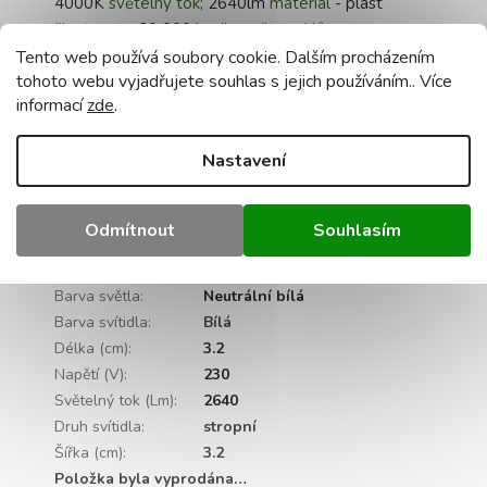
4000K
světelný tok;
2640lm
materiál
- plast
životnost
- 20 000 hodin
počet cyklů
zapnutí/vypnutí
- 15 000x
certifikáty
- CE, RoHS
Tento web používá soubory cookie. Dalším procházením
tohoto webu vyjadřujete souhlas s jejich používáním.. Více
Doplňkové parametry
informací
zde
.
Kategorie
:
Přisazená LED svítidla
Nastavení
Záruka
:
2 roky
Hmotnost
:
0.5 kg
EAN
:
5905155309778
Odmítnout
Souhlasím
Výkon (W)
:
24
Barevná teplota (K)
:
4000
Barva světla
:
Neutrální bílá
Barva svítidla
:
Bílá
Délka (cm)
:
3.2
Napětí (V)
:
230
Světelný tok (Lm)
:
2640
Druh svítidla
:
stropní
Šířka (cm)
:
3.2
Položka byla vyprodána…