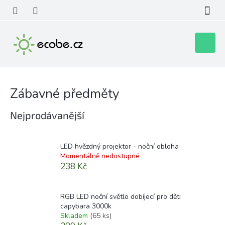
Přejít
na
obsah
Nákupní
košík
Zábavné předměty
Nejprodávanější
LED hvězdný projektor - noční obloha
Momentálně nedostupné
238 Kč
RGB LED noční světlo dobíjecí pro děti
capybara 3000k
Skladem
(65 ks)