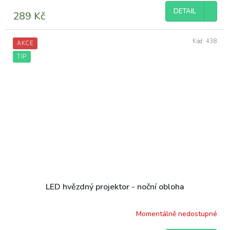
DETAIL
289 Kč
Kód:
438
AKCE
TIP
LED hvězdný projektor - noční obloha
Momentálně nedostupné
Průměrné
hodnocení