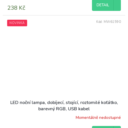
produktu
DETAIL
238 Kč
je
4,5
z
Kód:
MW61590
NOVINKA
5
hvězdiček.
LED noční lampa, dobíjecí, stojící, roztomilé koťátko,
barevný RGB, USB kabel
Momentálně nedostupné