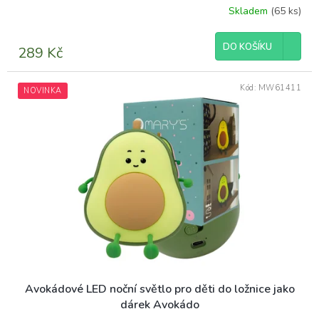
Skladem
(65 ks)
DO KOŠÍKU
289 Kč
Kód:
MW61411
NOVINKA
Avokádové LED noční světlo pro děti do ložnice jako
dárek Avokádo