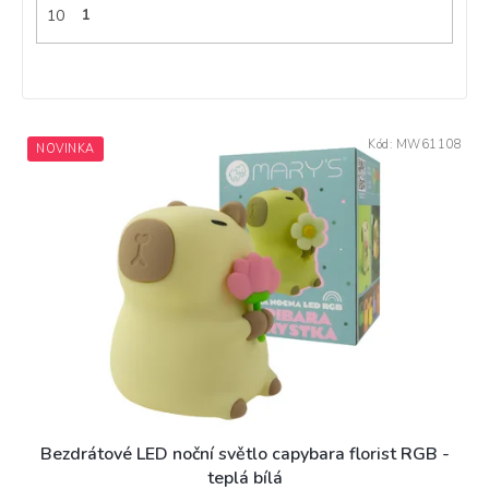
10
1
V
Kód:
MW61108
NOVINKA
ý
p
i
s
p
r
o
d
u
k
t
ů
Bezdrátové LED noční světlo capybara florist RGB -
teplá bílá