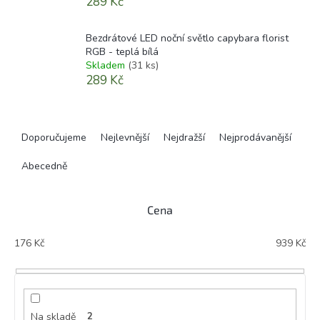
289 Kč
Bezdrátové LED noční světlo capybara florist
RGB - teplá bílá
Skladem
(31 ks)
289 Kč
Ř
a
Doporučujeme
Nejlevnější
Nejdražší
Nejprodávanější
z
e
Abecedně
n
í
Cena
p
r
176
Kč
939
Kč
o
d
u
k
t
Na skladě
2