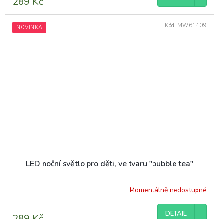
289 Kč
Kód:
MW61409
NOVINKA
LED noční světlo pro děti, ve tvaru "bubble tea"
Momentálně nedostupné
DETAIL
289 Kč