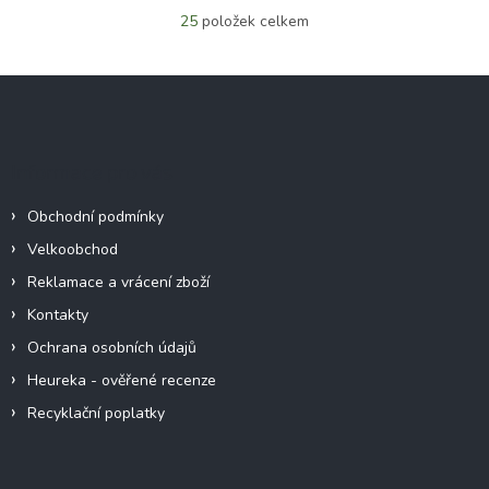
25
položek celkem
O
v
l
Z
á
á
d
p
a
c
a
Informace pro vás
í
t
p
í
r
Obchodní podmínky
v
Velkoobchod
k
y
Reklamace a vrácení zboží
v
Kontakty
ý
p
Ochrana osobních údajů
i
Heureka - ověřené recenze
s
u
Recyklační poplatky