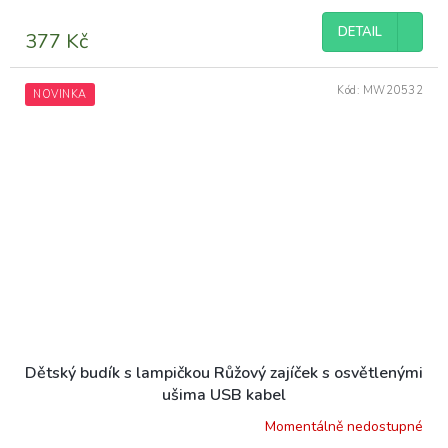
DETAIL
377 Kč
Kód:
MW20532
NOVINKA
Dětský budík s lampičkou Růžový zajíček s osvětlenými
ušima USB kabel
Momentálně nedostupné