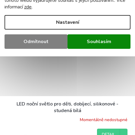
tohoto webu vyjadřujete souhlas s jejich používáním.. Více
DETAIL
301 Kč
informací
zde
.
Kód:
MW61259
NOVINKA
Nastavení
Odmítnout
Souhlasím
LED noční světlo pro děti, dobíjecí, silikonové -
studená bílá
Momentálně nedostupné
DETAIL