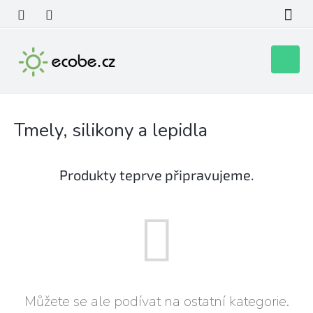
Přejít
na
obsah
Nákupní
košík
Tmely, silikony a lepidla
Produkty teprve připravujeme.
Můžete se ale podívat na ostatní kategorie.