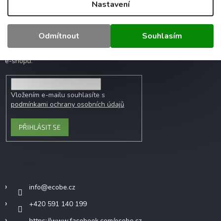
Nastavení
Odebírat newsletter
Odmítnout
Souhlasím
Vložte svůj e-mail a my vám budeme zasílat
informace o nových produktech na našem
e-shopu.
Vložením e-mailu souhlasíte s
podmínkami ochrany osobních údajů
PŘIHLÁSIT SE
Kontakt
info
@
ecobe.cz
+420 591 140 199
https://www.facebook.com/ecobe.cz