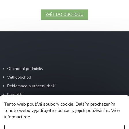
ZPĚT DO OBCHODU
Z
á
p
a
Informace pro vás
t
í
Obchodní podmínky
Velkoobchod
Reklamace a vrácení zboží
Kontakty
Ochrana osobních údajů
Tento web používá soubory cookie. Dalším procházením
tohoto webu vyjadřujete souhlas s jejich používáním.. Více
Heureka - ověřené recenze
informací
zde
.
Recyklační poplatky