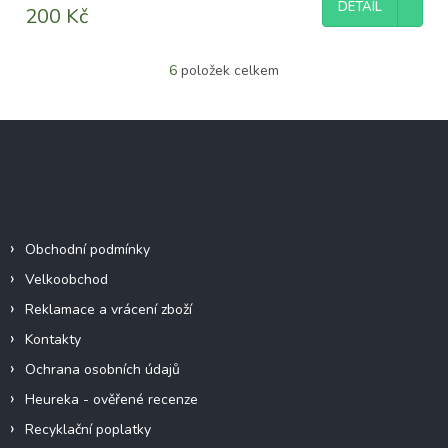
DETAIL
200 Kč
6
položek celkem
O
v
l
Z
á
á
d
p
a
c
a
Informace pro vás
í
t
p
í
r
Obchodní podmínky
v
Velkoobchod
k
y
Reklamace a vrácení zboží
v
Kontakty
ý
p
Ochrana osobních údajů
i
Heureka - ověřené recenze
s
u
Recyklační poplatky