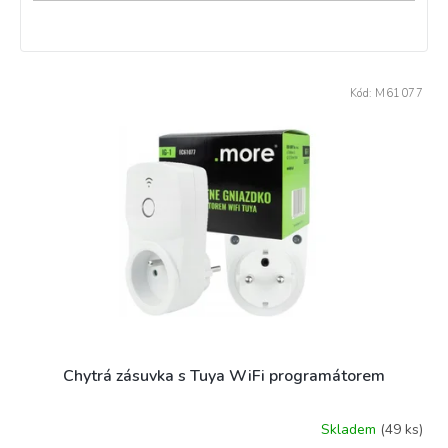
V
Kód:
M61077
ý
p
i
s
p
r
o
d
u
k
t
ů
Chytrá zásuvka s Tuya WiFi programátorem
Skladem
(49 ks)