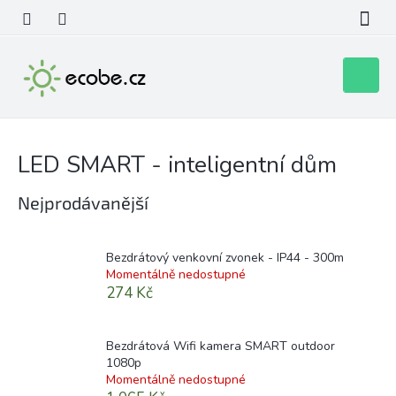
Přejít
na
obsah
Nákupní
košík
LED SMART - inteligentní dům
Nejprodávanější
Bezdrátový venkovní zvonek - IP44 - 300m
Momentálně nedostupné
274 Kč
Bezdrátová Wifi kamera SMART outdoor
1080p
Momentálně nedostupné