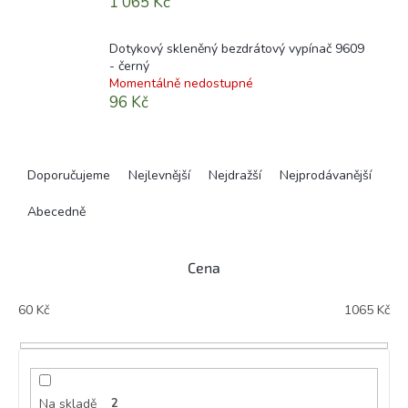
1 065 Kč
Dotykový skleněný bezdrátový vypínač 9609
- černý
Momentálně nedostupné
96 Kč
Ř
a
Doporučujeme
Nejlevnější
Nejdražší
Nejprodávanější
z
e
Abecedně
n
í
Cena
p
r
60
Kč
1065
Kč
o
d
u
k
t
Na skladě
2