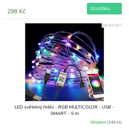
DO KOŠÍKU
298 Kč
Kód:
822637
LED světelný řetěz - RGB MULTICOLOR - USB -
SMART - 5 m
Skladem
(146 ks)