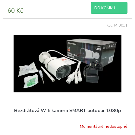
DO KOŠÍKU
60 Kč
Kód:
MI0011
Bezdrátová Wifi kamera SMART outdoor 1080p
Momentálně nedostupné
Průměrné
hodnocení