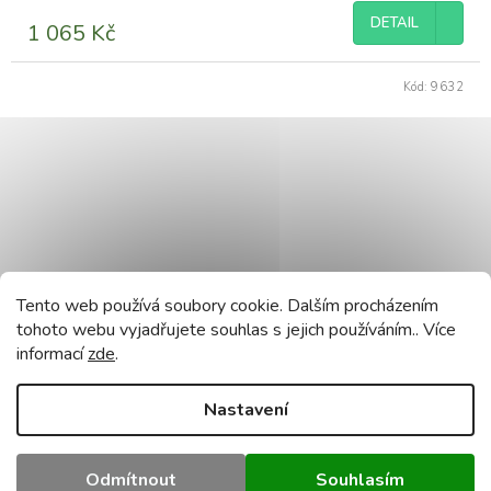
produktu
DETAIL
1 065 Kč
je
5,0
z
Kód:
9632
5
hvězdiček.
Tento web používá soubory cookie. Dalším procházením
tohoto webu vyjadřujete souhlas s jejich používáním.. Více
informací
zde
.
Bezdrátový venkovní zvonek - IP44 - 300m
Nastavení
Momentálně nedostupné
Odmítnout
Souhlasím