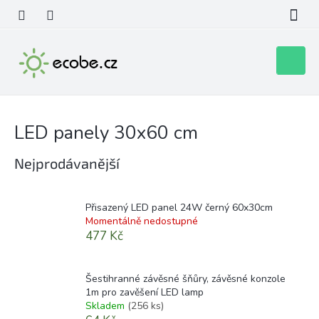
Přejít
na
obsah
Nákupní
košík
LED panely 30x60 cm
Nejprodávanější
Přisazený LED panel 24W černý 60x30cm
Momentálně nedostupné
477 Kč
Šestihranné závěsné šňůry, závěsné konzole
1m pro zavěšení LED lamp
Skladem
(256 ks)