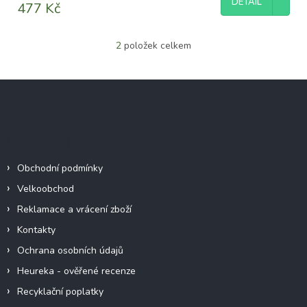
DETAIL
477 Kč
2
položek celkem
O
v
l
Z
á
á
d
p
a
c
a
Informace pro vás
í
t
p
í
r
Obchodní podmínky
v
Velkoobchod
k
y
Reklamace a vrácení zboží
v
Kontakty
ý
p
Ochrana osobních údajů
i
Heureka - ověřené recenze
s
u
Recyklační poplatky