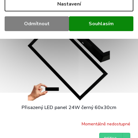
DO KOŠÍKU
Nastavení
64 Kč
Kód:
EC20121
Odmítnout
Souhlasím
Přisazený LED panel 24W černý 60x30cm
Momentálně nedostupné