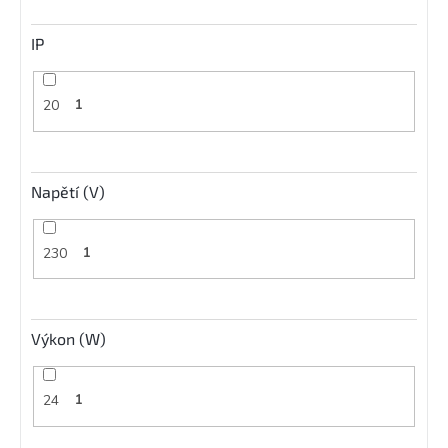
IP
20
1
Napětí (V)
230
1
Výkon (W)
24
1