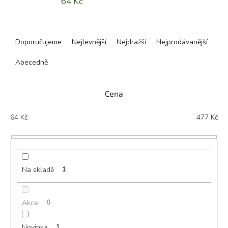
64 Kč
Ř
a
Doporučujeme
Nejlevnější
Nejdražší
Nejprodávanější
z
e
Abecedně
n
í
Cena
p
r
64
Kč
477
Kč
o
d
u
k
t
Na skladě
1
ů
Akce
0
Novinka
1