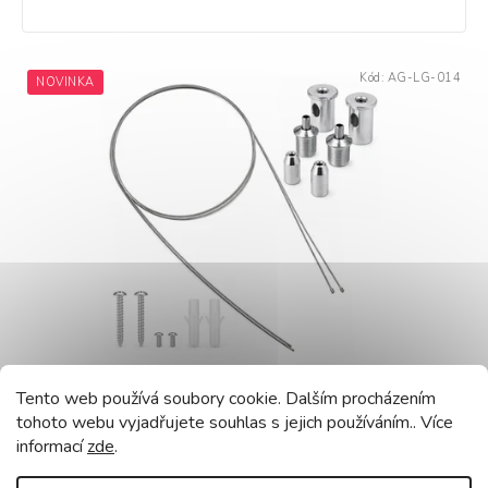
V
Kód:
AG-LG-014
NOVINKA
ý
p
i
s
p
r
o
d
u
k
t
ů
Šestihranné závěsné šňůry, závěsné konzole 1m pro
Tento web používá soubory cookie. Dalším procházením
zavěšení LED lamp
tohoto webu vyjadřujete souhlas s jejich používáním.. Více
Skladem
(256 ks)
informací
zde
.