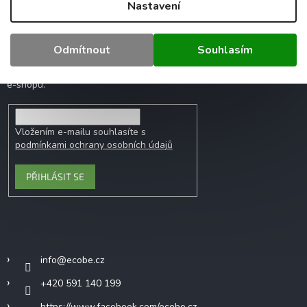
Nastavení
Odebírat newsletter
Odmítnout
Souhlasím
Vložte svůj e-mail a my vám budeme zasílat
informace o nových produktech na našem
e-shopu.
Vložením e-mailu souhlasíte s
podmínkami ochrany osobních údajů
PŘIHLÁSIT SE
Kontakt
info
@
ecobe.cz
+420 591 140 199
https://www.facebook.com/ecobe.cz