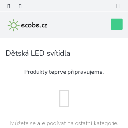
Přejít
na
obsah
Nákupní
košík
Dětská LED svítidla
Produkty teprve připravujeme.
Můžete se ale podívat na ostatní kategorie.