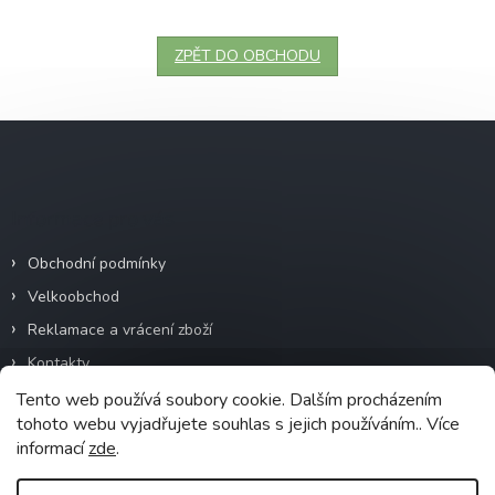
ZPĚT DO OBCHODU
Z
á
p
a
Informace pro vás
t
í
Obchodní podmínky
Velkoobchod
Reklamace a vrácení zboží
Kontakty
Ochrana osobních údajů
Tento web používá soubory cookie. Dalším procházením
tohoto webu vyjadřujete souhlas s jejich používáním.. Více
Heureka - ověřené recenze
informací
zde
.
Recyklační poplatky