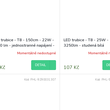
diček.
 trubice - T8 - 150cm - 22W -
LED trubice - T8 - 25W -
0 lm - jednostranné napájení -
3250lm - studená bílá
á bílá
Momentálně nedostupné
Momentálně 
DETAIL
DE
 Kč
107 Kč
Kód:
PHL-9290031307
Kód:
PHL-