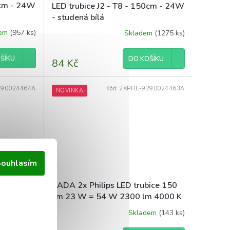
0cm - 24W
LED trubice J2 - T8 - 150cm - 24W
- studená bílá
dem
(957 ks)
Skladem
(1275 ks)
ŠÍKU
DO KOŠÍKU
84 Kč
290024464A
Kód:
2XPHL-9290024463A
NOVINKA
ouhlasím
ips
SADA 2x Philips LED trubice 150
00K
cm 23 W = 54 W 2300 lm 4000 K
30 000 h EcoFit
dem
(272 ks)
Skladem
(143 ks)
Průměrné
hodnocení