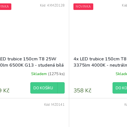
diček.
Kód:
4XMZ0128
Kó
VINKA
NOVINKA
LED trubice 150cm T8 25W
4x LED trubice 150cm T
0lm 6500K G13 - studená bílá
3375lm 4000K - neutrální
Skladem
(1275 ks)
Skla
DO KOŠÍKU
DO KO
9 Kč
358 Kč
Kód:
MZ0141
K