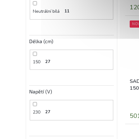
12
Neutrální bílá
11
NO
Délka (cm)
150
27
SAD
150
Napětí (V)
200
Prům
hodn
prod
230
27
50
je
5,0
z
5