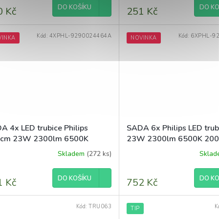
produktu
DO KOŠÍKU
DO KO
0 Kč
251 Kč
je
5,0
z
Kód:
4XPHL-9290024464A
Kód:
6XPHL-9
VINKA
NOVINKA
5
hvězdiček.
A 4x LED trubice Philips
SADA 6x Philips LED tru
cm 23W 2300lm 6500K
23W 2300lm 6500K 20
00h EcoFit
EcoFit
Skladem
(272 ks)
Skla
ěrné
ocení
uktu
DO KOŠÍKU
DO KO
1 Kč
752 Kč
Kód:
TRU063
K
TIP