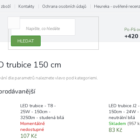
 zboží
Kontakty
Ochrana osobních údajů
Heureka - ověřené recen
Po-Pá o
+420 
HLEDAT
D trubice 150 cm
ování dle parametrů naleznete vlevo pod kategoriemi.
prodávanější
LED trubice - T8 -
LED trubice J2 -
25W - 150cm -
150cm - 24W -
3250lm - studená bílá
neutrální bílá
Momentálně
Skladem
(957 k
nedostupné
83 Kč
107 Kč