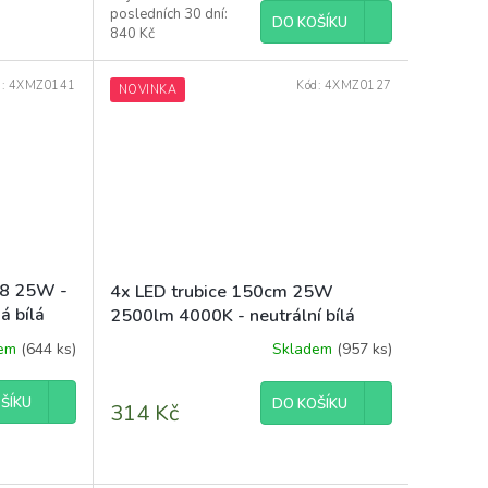
5,0
posledních 30 dní:
DO KOŠÍKU
z
840 Kč
5
hvězdiček.
d:
4XMZ0141
Kód:
4XMZ0127
NOVINKA
T8 25W -
4x LED trubice 150cm 25W
á bílá
2500lm 4000K - neutrální bílá
dem
(644 ks)
Skladem
(957 ks)
Průměrné
hodnocení
produktu
ŠÍKU
DO KOŠÍKU
314 Kč
je
5,0
z
5