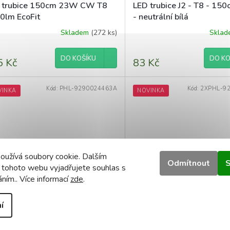
 trubice 150cm 23W CW T8
LED trubice J2 - T8 - 15
0lm EcoFit
- neutrální bílá
Skladem
(272 ks)
Skla
DO KOŠÍKU
DO KO
5 Kč
83 Kč
Kód:
PHL-9290024463A
Kód:
2XPHL-9
VINKA
NOVINKA
oužívá soubory cookie. Dalším
Odmítnout
S
 tohoto webu vyjadřujete souhlas s
áním.. Více informací
zde
.
 zářivková trubice 150cm 23W
SADA 2x LED trubice Phil
0K 2300lm EcoFiT
150cm 23W 2300lm 65
í
20000h EcoFit
Skladem
(143 ks)
Skla
Průměrné
hodnocení