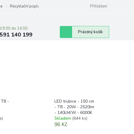
ze
Recyklační poplatky
Přihlášení
d 9:00 do 14:00:
Nákupní
Prázdný košík
591 140 199
košík
 T8 -
LED trubice - 150 cm
- T8 - 20W - 2520lm
- 140LM/W - 6000K
s)
Skladem
(644 ks)
96 Kč