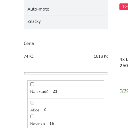
hvěz
NO
Auto-moto
Značky
Cena
74
Kč
1818
Kč
4x 
250
32
Na skladě
21
Akce
0
Novinka
15