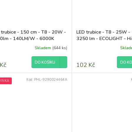
 trubice - 150 cm - T8 - 20W -
LED trubice - T8 - 25W -
0lm - 140LM/W - 6000K
3250 lm - ECOLIGHT - H
- neutrální bílá
Skladem
(644 ks)
Skla
DO KOŠÍKU
DO KO
 Kč
102 Kč
Kód:
PHL-9290024464A
VINKA