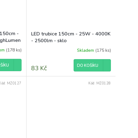
 150cm -
LED trubice 150cm - 25W - 4000K
ighLumen
- 2500lm - sklo
dem
(178 ks)
Skladem
(175 ks)
Průměrné
hodnocení
produktu
ŠÍKU
DO KOŠÍKU
83 Kč
je
5,0
z
Kód:
MZ0127
Kód:
MZ0128
5
hvězdiček.