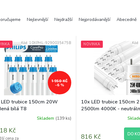
oručujeme
Nejlevnější
Nejdražší
Nejprodávanější
Abecedně
Kód:
10XPHL-9290035475B
Kód
VINKA
NOVINKA
1 950 KČ
–6 %
 LED trubice 150cm 20W
10x LED trubice 150cm
dená bílá T8
2500lm 4000K - neutrální
Skladem
(139 ks)
Skla
ěrné
Průměrné
ocení
hodnocení
18 Kč
uktu
produktu
DO KO
816 Kč
je
žší cena za