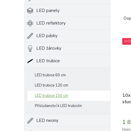
e
LED panely
Ř
l
a
Dop
LED reflektory
z
e
LED pásky
V
n
NO
ý
í
LED žárovky
p
p
i
r
LED trubice
s
o
p
d
r
u
LED trubice 60 cm
o
k
LED trubice 120 cm
d
t
u
ů
10x
LED trubice 150 cm
k
stu
Příslušenství k LED trubicím
t
Prům
ů
hodn
LED neony
1 8
prod
je
Nejni