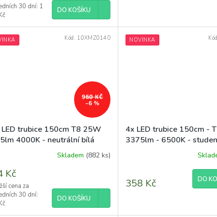
5,0
dních 30 dní: 1
DO KOŠÍKU
z
Kč
5
diček.
hvězdiček.
Kód:
10XMZ0140
Kó
VINKA
NOVINKA
960 KČ
–6 %
 LED trubice 150cm T8 25W
4x LED trubice 150cm - 
5lm 4000K - neutrální bílá
3375lm - 6500K - studen
Skladem
(882 ks)
Skla
ěrné
ocení
4 Kč
uktu
DO KO
358 Kč
žší cena za
dních 30 dní:
DO KOŠÍKU
Kč