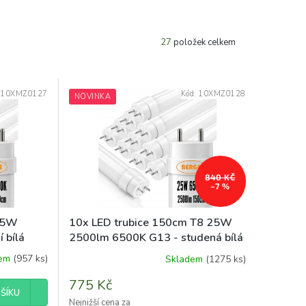
27
položek celkem
:
10XMZ0127
Kód:
10XMZ0128
NOVINKA
840 KČ
–7 %
 25W
10x LED trubice 150cm T8 25W
 bílá
2500lm 6500K G13 - studená bílá
dem
(957 ks)
Skladem
(1275 ks)
Průměrné
hodnocení
775 Kč
produktu
ŠÍKU
je
Nejnižší cena za