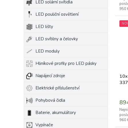
LED solární svítidla
5,0
posle
z
950 
5
LED pouliční osvětlení
hvěz
NO
LED lišty
LED svítilny a čelovky
LED moduly
Hliníkové profily pro LED pásky
Napájecí zdroje
10x
337
Elektrické příslušenství
Prům
hodn
Pohybová čidla
89
prod
je
Nejni
Baterie, akumulátory
5,0
posle
z
960 
Vypínače
5