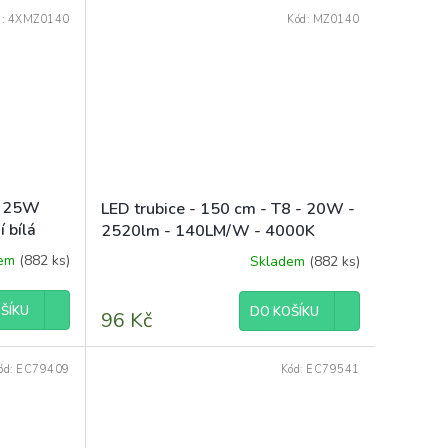
hvězdiček.
d:
4XMZ0140
Kód:
MZ0140
8 25W
LED trubice - 150 cm - T8 - 20W -
 bílá
2520lm - 140LM/W - 4000K
dem
(882 ks)
Skladem
(882 ks)
Průměrné
hodnocení
produktu
ŠÍKU
DO KOŠÍKU
96 Kč
je
5,0
z
ód:
EC79409
Kód:
EC79541
5
hvězdiček.