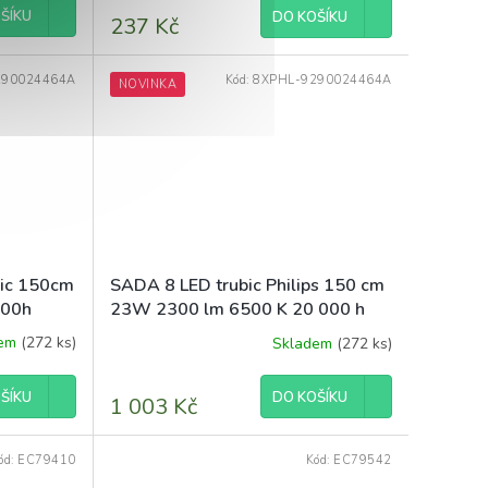
produktu
ŠÍKU
DO KOŠÍKU
237 Kč
je
5,0
z
290024464A
Kód:
8XPHL-9290024464A
NOVINKA
5
hvězdiček.
bic 150cm
SADA 8 LED trubic Philips 150 cm
000h
23W 2300 lm 6500 K 20 000 h
EcoFit
dem
(272 ks)
Skladem
(272 ks)
Průměrné
hodnocení
produktu
ŠÍKU
DO KOŠÍKU
1 003 Kč
je
5,0
z
ód:
EC79410
Kód:
EC79542
5