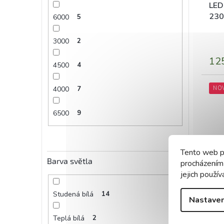
LED
230
6000
5
3000
2
12
4500
4
NO
4000
7
6500
9
Tento web p
Barva světla
procházením
jejich použív
LED
400
Studená bílá
14
Nastaven
Teplá bílá
2