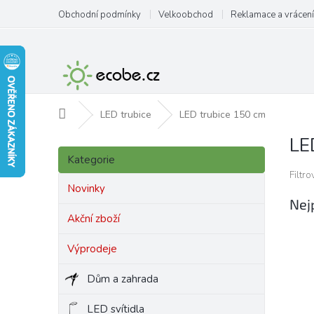
Přejít
Obchodní podmínky
Velkoobchod
Reklamace a vrácení
na
obsah
Domů
LED trubice
LED trubice 150 cm
LE
P
Přeskočit
o
Kategorie
kategorie
s
Filtr
t
Novinky
Nej
r
a
Akční zboží
n
Výprodeje
n
í
Dům a zahrada
p
a
LED svítidla
n