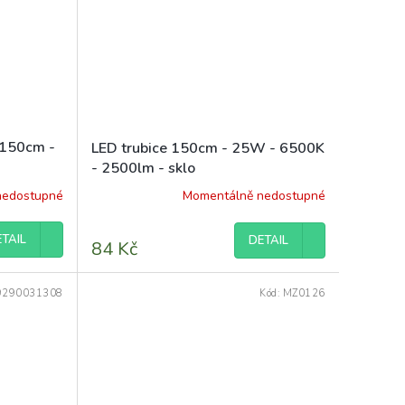
hvězdiček.
 150cm -
LED trubice 150cm - 25W - 6500K
- 2500lm - sklo
nedostupné
Momentálně nedostupné
TAIL
DETAIL
84 Kč
9290031308
Kód:
MZ0126