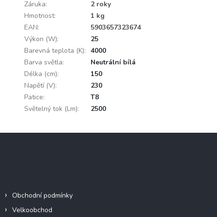
Záruka
:
2 roky
Hmotnost
:
1 kg
EAN
:
5903657323674
Výkon (W)
:
25
Barevná teplota (K)
:
4000
Barva světla
:
Neutrální bílá
Délka (cm)
:
150
Napětí (V)
:
230
Patice
:
T8
Světelný tok (Lm)
:
2500
Z
á
p
a
Informace pro vás
t
í
Obchodní podmínky
Velkoobchod