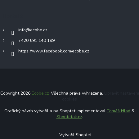
Kontakt
info
@
ecobe.cz
+420 591 140 199
https://www.facebook.com/ecobe.cz
Copyright 2026
Ecobe.cz
. Všechna práva vyhrazena.
Upravit nastavení
cookies
Grafický návrh vytvořil a na Shoptet implementoval
Tomáš Hlad
&
Shoptetak.cz
.
Vytvořil Shoptet