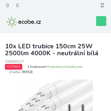
Přejít
na
obsah
Nákupní
košík
10x LED trubice 150cm 25W
2500lm 4000K - neutrální bílá
10XMZ0127
Průměrné
1 hodnocení
Podrobnosti hodnocení
NOVINKA
hodnocení
Značka:
BERGE
produktu
je
5,0
z
5
hvězdiček.