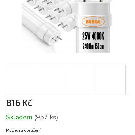
816 Kč
Měrná
Skladem
(957 ks)
cena:
Možnosti doručení