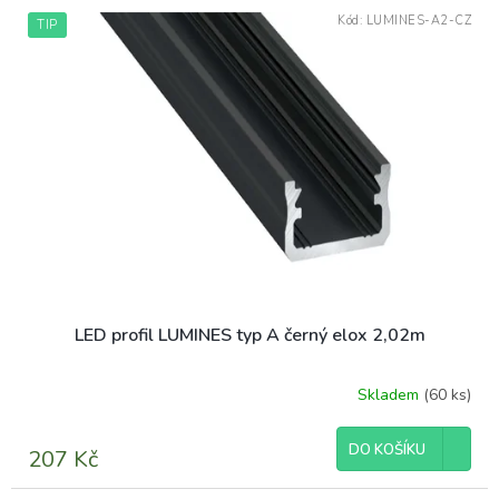
Kód:
LUMINES-A2-CZ
TIP
LED profil LUMINES typ A černý elox 2,02m
Skladem
(60 ks)
DO KOŠÍKU
207 Kč