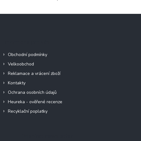
O
v
l
Z
á
á
d
p
a
c
a
Informace pro vás
í
t
p
í
r
Obchodní podmínky
v
Velkoobchod
k
y
Reklamace a vrácení zboží
v
Kontakty
ý
p
Ochrana osobních údajů
i
Heureka - ověřené recenze
s
u
Recyklační poplatky
Odebírat newsletter