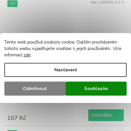
Kód:
LUMINES-A2-S
TIP
Tento web používá soubory cookie. Dalším procházením
tohoto webu vyjadřujete souhlas s jejich používáním.. Více
informací
zde
.
Nastavení
LED profil LUMINES typ A stříbrný elox 2,02m
Odmítnout
Souhlasím
Skladem
(96 ks)
DO KOŠÍKU
167 Kč