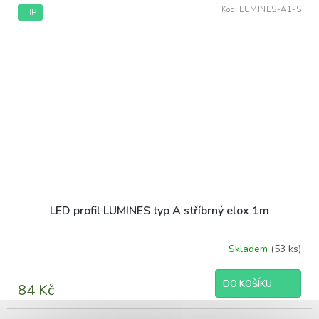
Kód:
LUMINES-A1-S
TIP
LED profil LUMINES typ A stříbrný elox 1m
Skladem
(53 ks)
DO KOŠÍKU
84 Kč