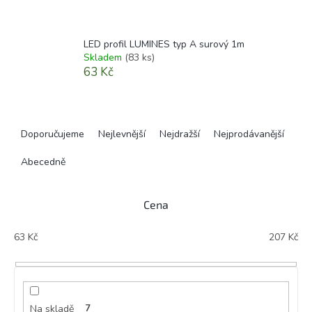
LED profil LUMINES typ A surový 1m
Skladem
(83 ks)
63 Kč
Ř
a
Doporučujeme
Nejlevnější
Nejdražší
Nejprodávanější
z
e
Abecedně
n
í
Cena
p
r
63
Kč
207
Kč
o
d
u
k
t
Na skladě
7