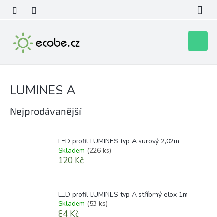
Přejít
na
obsah
Nákupní
košík
LUMINES A
Nejprodávanější
LED profil LUMINES typ A surový 2,02m
Skladem
(226 ks)
120 Kč
LED profil LUMINES typ A stříbrný elox 1m
Skladem
(53 ks)
84 Kč