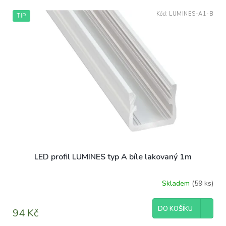
V
Kód:
LUMINES-A1-B
TIP
ý
p
i
s
p
r
o
d
u
k
t
ů
LED profil LUMINES typ A bíle lakovaný 1m
Skladem
(59 ks)
DO KOŠÍKU
94 Kč