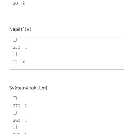
20
2
Napětí (V)
230
1
12
2
Světelný tok (Lm)
270
1
260
1