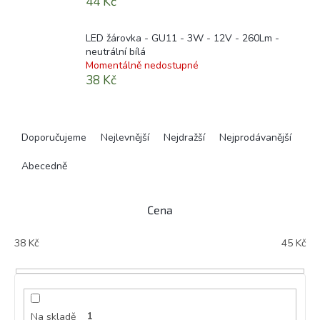
44 Kč
LED žárovka - GU11 - 3W - 12V - 260Lm -
neutrální bílá
Momentálně nedostupné
38 Kč
Ř
a
Doporučujeme
Nejlevnější
Nejdražší
Nejprodávanější
z
e
Abecedně
n
í
Cena
p
r
38
Kč
45
Kč
o
d
u
k
t
Na skladě
1