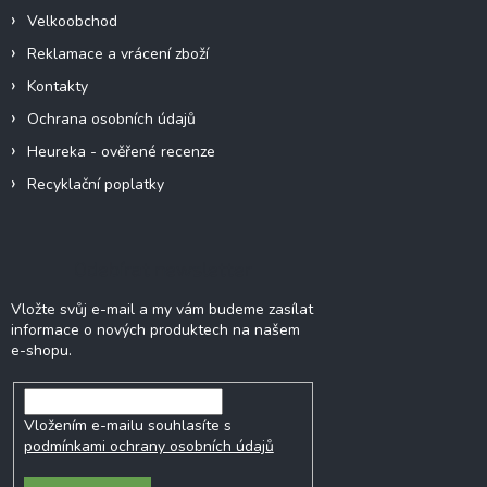
v
Velkoobchod
k
y
Reklamace a vrácení zboží
v
Kontakty
ý
p
Ochrana osobních údajů
i
Heureka - ověřené recenze
s
u
Recyklační poplatky
Odebírat newsletter
Vložte svůj e-mail a my vám budeme zasílat
informace o nových produktech na našem
e-shopu.
Vložením e-mailu souhlasíte s
podmínkami ochrany osobních údajů