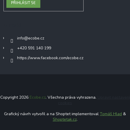
PŘIHLÁSIT SE
Kontakt
info
@
ecobe.cz
+420 591 140 199
https://www.facebook.com/ecobe.cz
Copyright 2026
Ecobe.cz
. Všechna práva vyhrazena.
Upravit nastavení
cookies
Grafický návrh vytvořil a na Shoptet implementoval
Tomáš Hlad
&
Shoptetak.cz
.