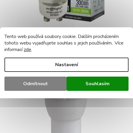
u
k
t
ů
LED žárovka GU11 3W GU10 35mm teplá bílá 3000k
Tento web používá soubory cookie. Dalším procházením
sklo
tohoto webu vyjadřujete souhlas s jejich používáním.. Více
Skladem
(269 ks)
informací
zde
.
DO KOŠÍKU
44 Kč
Nastavení
Kód:
MZ0059
Odmítnout
Souhlasím