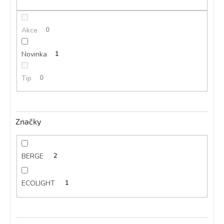
ů
Akce
0
Novinka
1
Tip
0
Značky
BERGE
2
ECOLIGHT
1