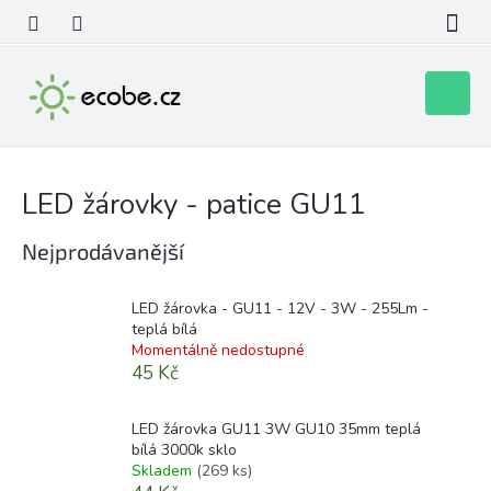
Přejít
na
obsah
Nákupní
košík
LED žárovky - patice GU11
Nejprodávanější
LED žárovka - GU11 - 12V - 3W - 255Lm -
teplá bílá
Momentálně nedostupné
45 Kč
LED žárovka GU11 3W GU10 35mm teplá
bílá 3000k sklo
Skladem
(269 ks)