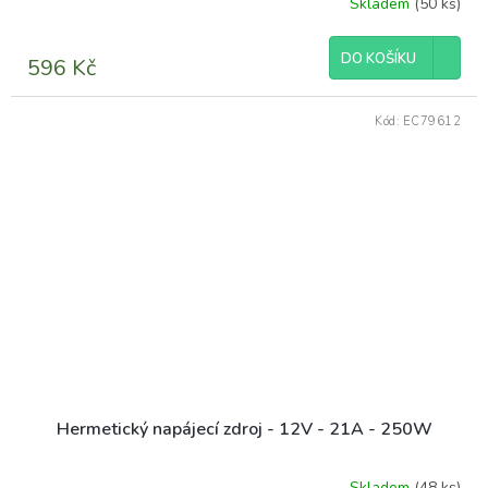
Skladem
(50 ks)
DO KOŠÍKU
596 Kč
Kód:
EC79612
Hermetický napájecí zdroj - 12V - 21A - 250W
Skladem
(48 ks)