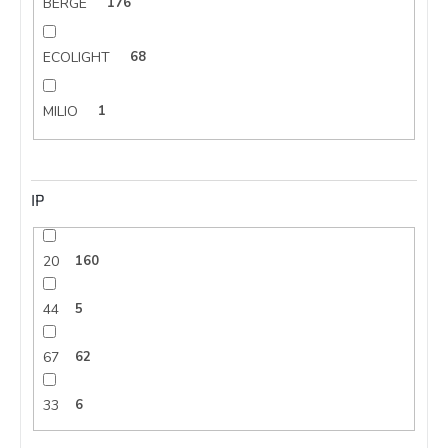
BERGE
176
ECOLIGHT
68
MILIO
1
IP
20
160
44
5
67
62
33
6