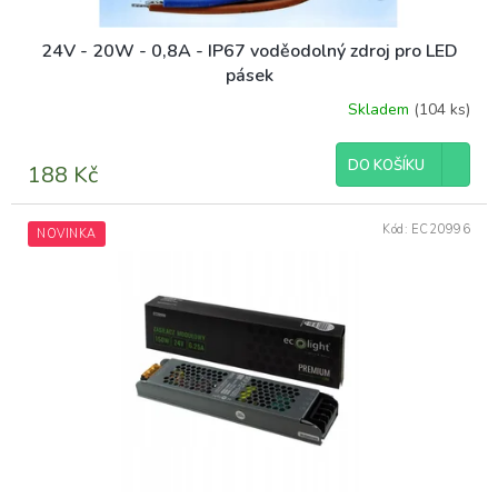
ů
24V - 20W - 0,8A - IP67 voděodolný zdroj pro LED
pásek
Skladem
(104 ks)
DO KOŠÍKU
188 Kč
Kód:
EC20996
NOVINKA