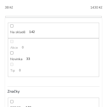
r
38
Kč
1430
Kč
o
d
u
k
t
Na skladě
142
ů
Akce
0
Novinka
33
Tip
0
Značky