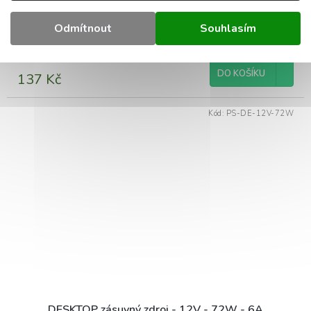
DESKTOP zásuvný zdroj - 12V - 60W - 5A
Odmítnout
Souhlasím
Skladem
(351 ks)
DO KOŠÍKU
137 Kč
Kód:
PS-DE-12V-72W
DESKTOP zásuvný zdroj - 12V - 72W - 6A