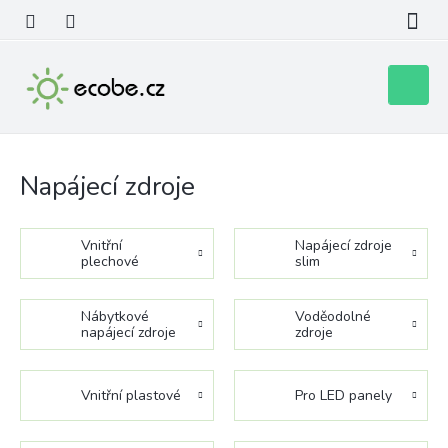
Přejít
na
obsah
Nákupní
košík
Napájecí zdroje
Vnitřní
Napájecí zdroje
plechové
slim
Nábytkové
Voděodolné
napájecí zdroje
zdroje
Vnitřní plastové
Pro LED panely