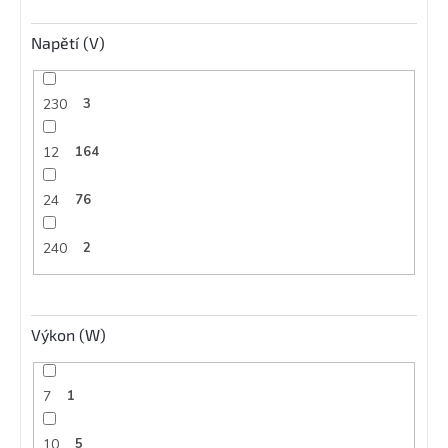
Napětí (V)
230
3
12
164
24
76
240
2
Výkon (W)
7
1
10
5