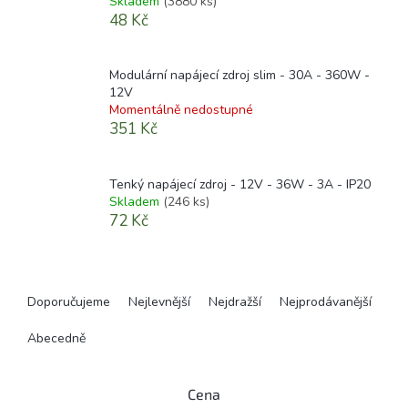
Skladem
(3880 ks)
48 Kč
Modulární napájecí zdroj slim - 30A - 360W -
12V
Momentálně nedostupné
351 Kč
Tenký napájecí zdroj - 12V - 36W - 3A - IP20
Skladem
(246 ks)
72 Kč
Ř
a
Doporučujeme
Nejlevnější
Nejdražší
Nejprodávanější
z
e
Abecedně
n
í
Cena
p