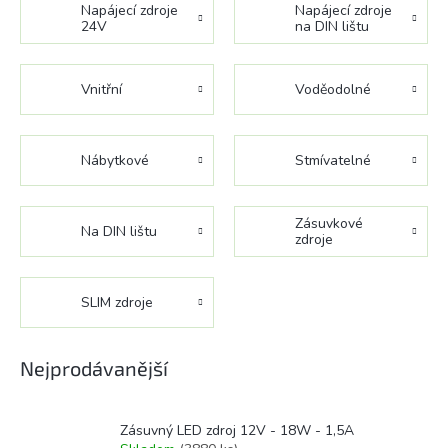
Napájecí zdroje
Napájecí zdroje
24V
na DIN lištu
Vnitřní
Voděodolné
Nábytkové
Stmívatelné
Zásuvkové
Na DIN lištu
zdroje
SLIM zdroje
Nejprodávanější
Zásuvný LED zdroj 12V - 18W - 1,5A