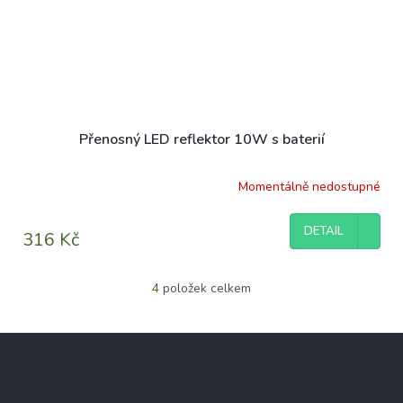
Přenosný LED reflektor 10W s baterií
Momentálně nedostupné
DETAIL
316 Kč
4
položek celkem
O
v
l
Z
á
á
d
p
a
c
a