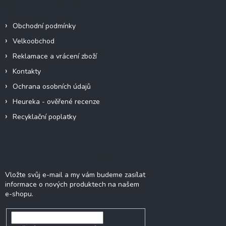
Informace pro vás
í
t
p
í
r
Obchodní podmínky
v
Velkoobchod
k
y
Reklamace a vrácení zboží
v
Kontakty
ý
p
Ochrana osobních údajů
i
Heureka - ověřené recenze
s
u
Recyklační poplatky
Odebírat newsletter
Vložte svůj e-mail a my vám budeme zasílat
informace o nových produktech na našem
e-shopu.