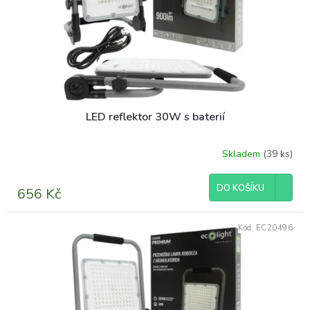
r
o
d
u
k
t
ů
LED reflektor 30W s baterií
Skladem
(39 ks)
DO KOŠÍKU
656 Kč
Kód:
EC20496