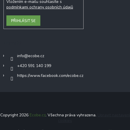
Vložením e-mailu souhlasíte s
podmínkami ochrany osobních údajů
PŘIHLÁSIT SE
Kontakt
info
@
ecobe.cz
+420 591 140 199
https://www.facebook.com/ecobe.cz
Copyright 2026
Ecobe.cz
. Všechna práva vyhrazena.
Upravit nastavení
cookies