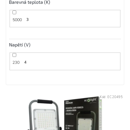
Barevná teplota (K)
5000
3
Napětí (V)
230
4
V
Kód:
EC20495
ý
p
i
s
p