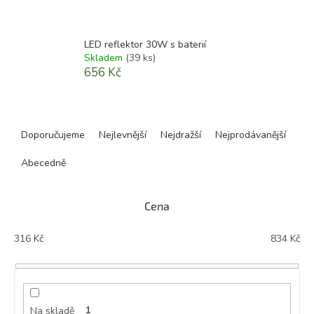
LED reflektor 30W s baterií
Skladem
(39 ks)
656 Kč
Ř
a
Doporučujeme
Nejlevnější
Nejdražší
Nejprodávanější
z
e
Abecedně
n
í
Cena
p
r
316
Kč
834
Kč
o
d
u
k
t
Na skladě
1