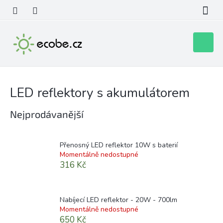
Přejít
na
obsah
Nákupní
košík
LED reflektory s akumulátorem
Nejprodávanější
Přenosný LED reflektor 10W s baterií
Momentálně nedostupné
316 Kč
Nabíjecí LED reflektor - 20W - 700lm
Momentálně nedostupné
650 Kč