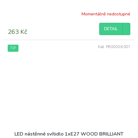
Momentálně nedostupné
DETAIL
263 Kč
Kód:
PB0003/K007
TIP
LED nástěnné svítidlo 1xE27 WOOD BRILLIANT