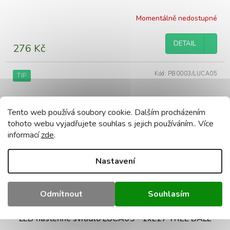
Momentálně nedostupné
DETAIL
276 Kč
Kód:
PB0003/LUCA05
TIP
Tento web používá soubory cookie. Dalším procházením
tohoto webu vyjadřujete souhlas s jejich používáním.. Více
informací
zde
.
Nastavení
Odmítnout
Souhlasím
LED nástěnné svítidlo LUCA05 - 1xE27 TREE BALL