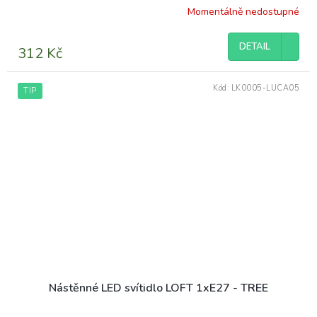
Momentálně nedostupné
Průměrné
hodnocení
produktu
DETAIL
312 Kč
je
5,0
z
Kód:
LK0005-LUCA05
TIP
5
hvězdiček.
Nástěnné LED svítidlo LOFT 1xE27 - TREE