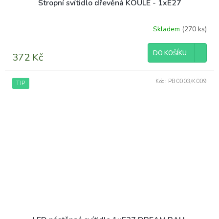
Stropní svítidlo dřevěná KOULE - 1xE27
Skladem
(270 ks)
Průměrné
hodnocení
produktu
DO KOŠÍKU
372 Kč
je
4,3
z
Kód:
PB0003/K009
TIP
5
hvězdiček.