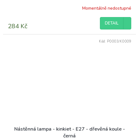
Momentálně nedostupné
Průměrné
hodnocení
produktu
DETAIL
284 Kč
je
5,0
z
Kód:
P0003/K0009
5
hvězdiček.
Nástěnná lampa - kinkiet - E27 - dřevěná koule -
černá