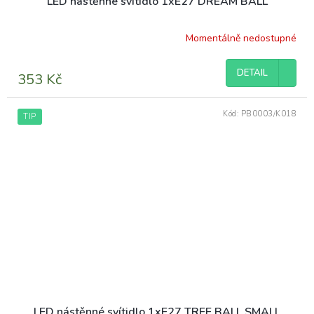
LED nástěnné svítidlo 1xE27 DREAM BALL
Momentálně nedostupné
DETAIL
353 Kč
Kód:
PB0003/K018
TIP
LED nástěnné svítidlo 1xE27 TREE BALL SMALL