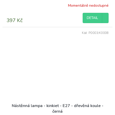
Momentálně nedostupné
Průměrné
hodnocení
produktu
DETAIL
397 Kč
je
5,0
z
Kód:
P0003/K0008
5
hvězdiček.
Nástěnná lampa - kinkiet - E27 - dřevěná koule -
černá