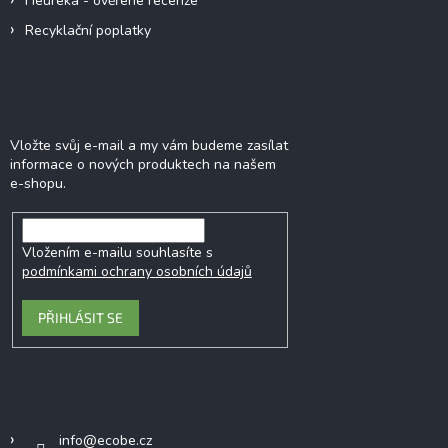
Heureka - ověřené recenze
s
u
Recyklační poplatky
Odebírat newsletter
Vložte svůj e-mail a my vám budeme zasílat
informace o nových produktech na našem
e-shopu.
Vložením e-mailu souhlasíte s
podmínkami ochrany osobních údajů
PŘIHLÁSIT SE
Kontakt
info
@
ecobe.cz