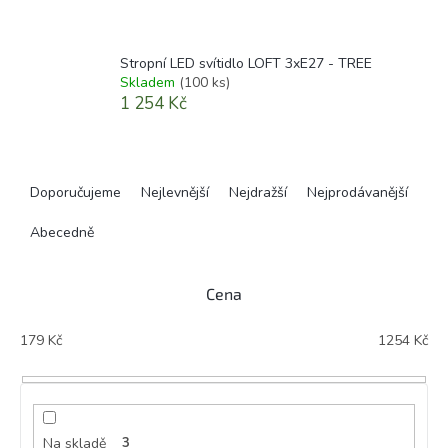
Stropní LED svítidlo LOFT 3xE27 - TREE
Skladem
(100 ks)
1 254 Kč
Ř
a
Doporučujeme
Nejlevnější
Nejdražší
Nejprodávanější
z
e
Abecedně
n
í
Cena
p
r
179
Kč
1254
Kč
o
d
u
k
t
Na skladě
3