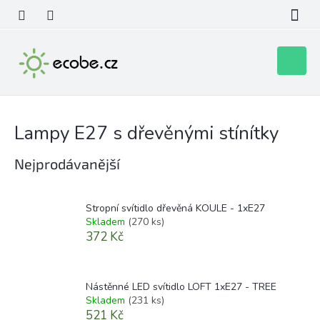
Přejít
na
obsah
Nákupní
košík
Lampy E27 s dřevěnými stínítky
Nejprodávanější
Stropní svítidlo dřevěná KOULE - 1xE27
Skladem
(270 ks)
372 Kč
Nástěnné LED svítidlo LOFT 1xE27 - TREE
Skladem
(231 ks)
521 Kč