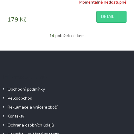
Momentálně nedostupné
DETAIL
179 Kč
14
položek celkem
O
v
l
Z
á
á
d
p
a
c
a
Informace pro vás
í
t
p
í
r
Obchodní podmínky
v
Velkoobchod
k
y
Reklamace a vrácení zboží
v
Kontakty
ý
p
Ochrana osobních údajů
i