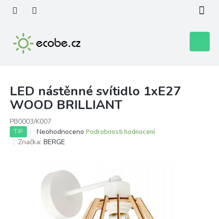
Přejít
na
obsah
Nákupní
košík
LED nástěnné svítidlo 1xE27
WOOD BRILLIANT
PB0003/K007
Průměrné
Neohodnoceno
Podrobnosti hodnocení
TIP
hodnocení
Značka:
BERGE
produktu
je
0,0
z
5
hvězdiček.