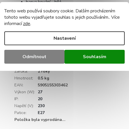
barva kování - bílá
výška se sklem - 20 cm
Tento web používá soubory cookie. Dalším procházením
žárovka
není
součástí dodávky - ne
tohoto webu vyjadřujete souhlas s jejich používáním.. Více
nastavení převisu: ano
informací
zde
.
maximální výkon jednoho světelného zdroje:
60 W pro wolframové žárovky / 20 W LED.
Nastavení
certifikace - CE, RoHS
Doplňkové parametry
Odmítnout
Souhlasím
Kategorie
:
Lampy E27 s dřevěnými stínítky
Záruka
:
2 roky
Hmotnost
:
0.5 kg
EAN
:
5905155303462
Výkon (W)
:
27
IP
:
20
Napětí (V)
:
230
Patice
:
E27
Položka byla vyprodána…