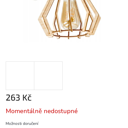
263 Kč
Měrná
Momentálně nedostupné
cena:
Možnosti doručení