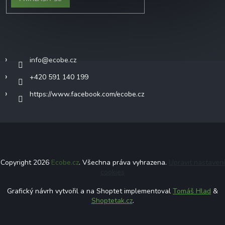
Kontakt
info
@
ecobe.cz
+420 591 140 199
https://www.facebook.com/ecobe.cz
Copyright 2026
Ecobe.cz
. Všechna práva vyhrazena.
Upravit nastavení
cookies
Grafický návrh vytvořil a na Shoptet implementoval
Tomáš Hlad
&
Shoptetak.cz
.