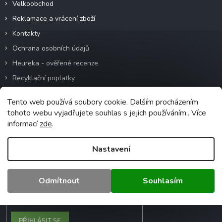
Velkoobchod
Reklamace a vrácení zboží
Kontakty
Ochrana osobních údajů
Heureka - ověřené recenze
Recyklační poplatky
Tento web používá soubory cookie. Dalším procházením
tohoto webu vyjadřujete souhlas s jejich používáním.. Více
Odebírat newsletter
informací
zde
.
Vložte svůj e-mail a my vám budeme zasílat
informace o nových produktech na našem
Nastavení
e-shopu.
Odmítnout
Souhlasím
Vložením e-mailu souhlasíte s
podmínkami ochrany osobních údajů
PŘIHLÁSIT SE