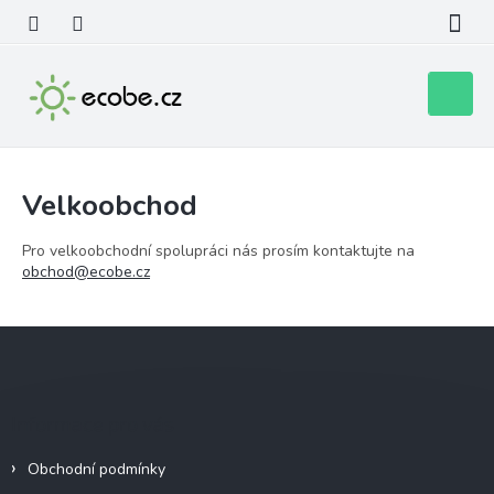
Přejít
na
obsah
Nákupní
košík
Velkoobchod
Pro velkoobchodní spolupráci nás prosím kontaktujte na
obchod@ecobe.cz
Z
á
p
a
Informace pro vás
t
í
Obchodní podmínky