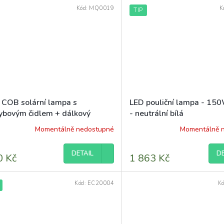
z
Kód:
MQ0019
K
TIP
5
hvězdiček.
 COB solární lampa s
LED pouliční lampa - 15
ybovým čidlem + dálkový
- neutrální bílá
adač ORAN 30W
Momentálně nedostupné
Momentálně 
DETAIL
DE
0 Kč
1 863 Kč
Kód:
EC20004
K