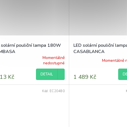
 solární pouliční lampa 180W
LED solární pouliční la
MBASA
CASABLANCA
Momentálně
Momentálně 
ěrné
nedostupné
ocení
uktu
DETAIL
DE
13 Kč
1 489 Kč
Kód:
EC20480
diček.