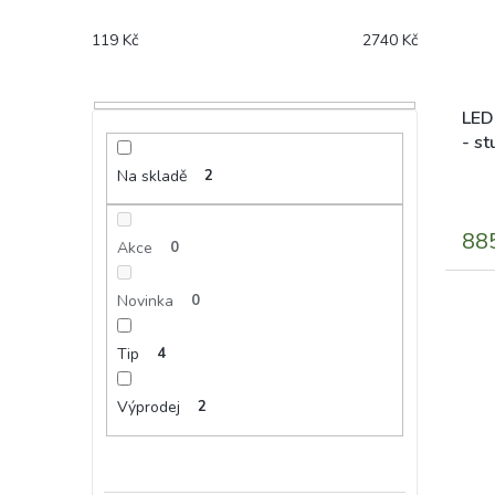
119
Kč
2740
Kč
LED
- st
Na skladě
2
88
Akce
0
Novinka
0
Tip
4
Výprodej
2