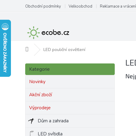
Přejít
Obchodní podmínky
Velkoobchod
Reklamace a vrácení
na
obsah
Domů
LED pouliční osvětlení
LE
P
Přeskočit
o
Kategorie
kategorie
s
Nej
t
Novinky
r
a
Akční zboží
n
Výprodeje
n
í
Dům a zahrada
p
a
LED svítidla
n