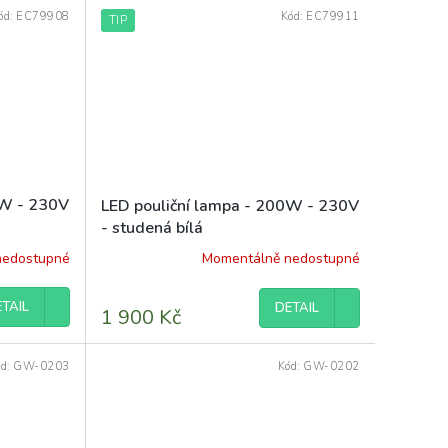
ód:
EC79908
Kód:
EC79911
TIP
0W - 230V
LED pouliční lampa - 200W - 230V
- studená bílá
nedostupné
Momentálně nedostupné
TAIL
DETAIL
1 900 Kč
ód:
GW-0203
Kód:
GW-0202