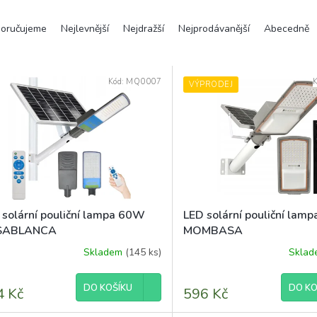
oručujeme
Nejlevnější
Nejdražší
Nejprodávanější
Abecedně
Kód:
MQ0007
VÝPRODEJ
 solární pouliční lampa 60W
LED solární pouliční lam
SABLANCA
MOMBASA
Skladem
(145 ks)
Skla
Průměrné
hodnocení
produktu
DO KOŠÍKU
DO KO
4 Kč
596 Kč
je
5,0