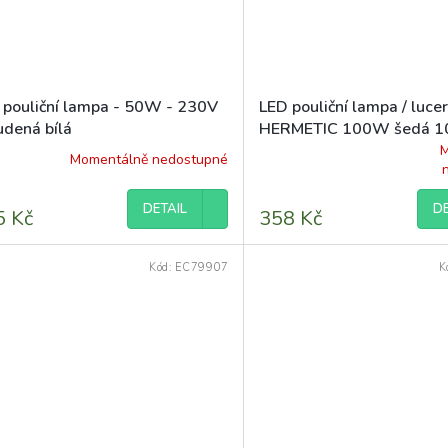
 pouliční lampa - 50W - 230V
LED pouliční lampa / luce
udená bílá
HERMETIC 100W šedá 1
5000K
M
Momentálně nedostupné
Průměrné
hodnocení
produktu
DETAIL
DE
5 Kč
358 Kč
je
5,0
z
Kód:
EC79907
K
5
hvězdiček.