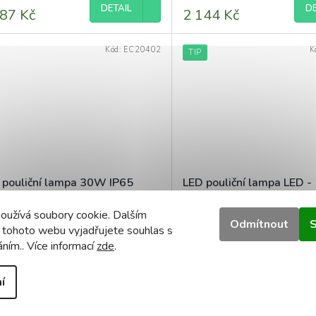
DETAIL
DE
87 Kč
2 144 Kč
Kód:
EC20402
K
TIP
 pouliční lampa 30W IP65
LED pouliční lampa LED 
dená bílá
230V - studená bílá
oužívá soubory cookie. Dalším
Momentálně nedostupné
Momentálně 
Odmítnout
S
 tohoto webu vyjadřujete souhlas s
áním.. Více informací
zde
.
DETAIL
DE
6 Kč
2 169 Kč
í
Kód:
MQ0012