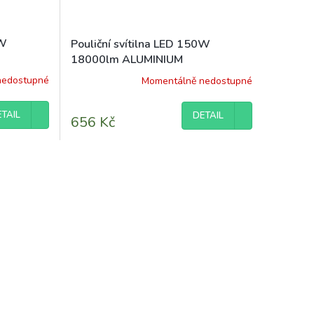
0W
Pouliční svítilna LED 150W
18000lm ALUMINIUM
nedostupné
Momentálně nedostupné
TAIL
DETAIL
656 Kč