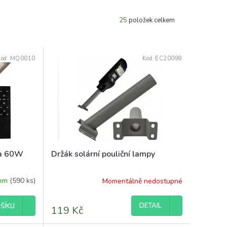
25
položek celkem
Kód:
MQ0010
Kód:
EC20098
pa 60W
Držák solární pouliční lampy
dem
(590 ks)
Momentálně nedostupné
DETAIL
ŠÍKU
119 Kč