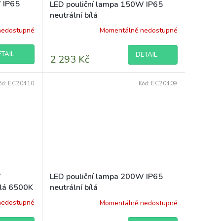
 IP65
LED pouliční lampa 150W IP65
neutrální bílá
nedostupné
Momentálně nedostupné
TAIL
DETAIL
2 293 Kč
ód:
EC20410
Kód:
EC20409
W
LED pouliční lampa 200W IP65
ílá 6500K
neutrální bílá
nedostupné
Momentálně nedostupné