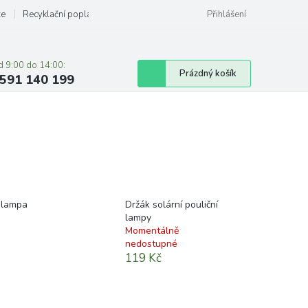
ze
Recyklační poplatky
Přihlášení
d 9:00 do 14:00:
Nákupní
Prázdný košík
591 140 199
košík
í lampa
Držák solární pouliční
lampy
Momentálně
nedostupné
119 Kč