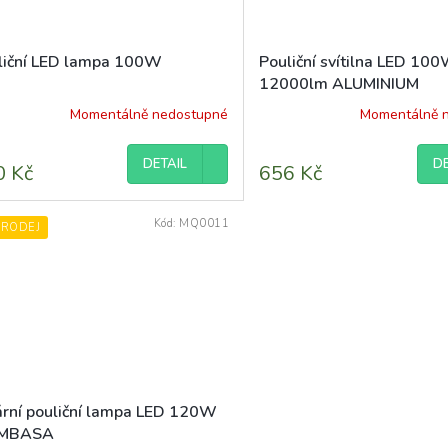
liční LED lampa 100W
Pouliční svítilna LED 10
12000lm ALUMINIUM
Momentálně nedostupné
Momentálně 
DETAIL
DE
0 Kč
656 Kč
Kód:
MQ0011
PRODEJ
ární pouliční lampa LED 120W
MBASA