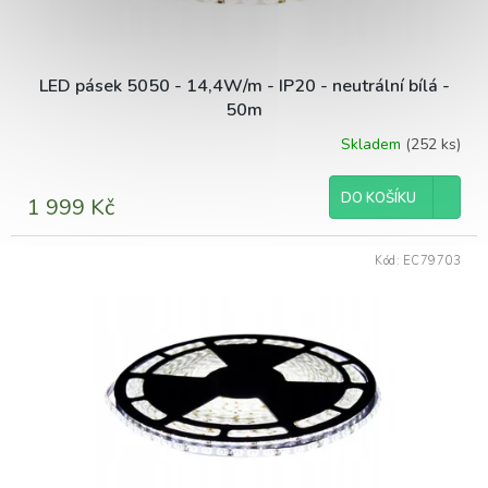
LED pásek 5050 - 14,4W/m - IP20 - neutrální bílá -
50m
Skladem
(252 ks)
Průměrné
hodnocení
produktu
DO KOŠÍKU
1 999 Kč
je
5,0
z
Kód:
EC79703
5
hvězdiček.