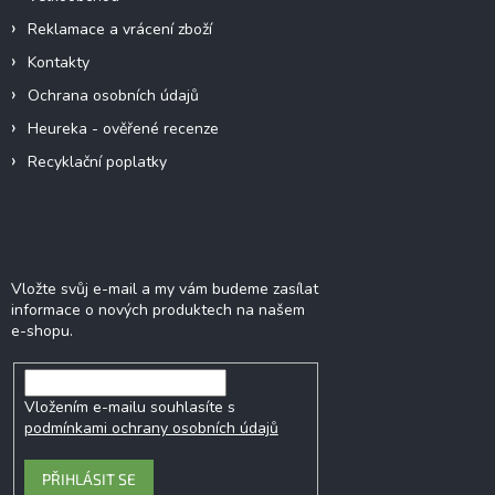
k
y
Reklamace a vrácení zboží
v
Kontakty
ý
p
Ochrana osobních údajů
i
Heureka - ověřené recenze
s
u
Recyklační poplatky
Odebírat newsletter
Vložte svůj e-mail a my vám budeme zasílat
informace o nových produktech na našem
e-shopu.
Vložením e-mailu souhlasíte s
podmínkami ochrany osobních údajů
PŘIHLÁSIT SE