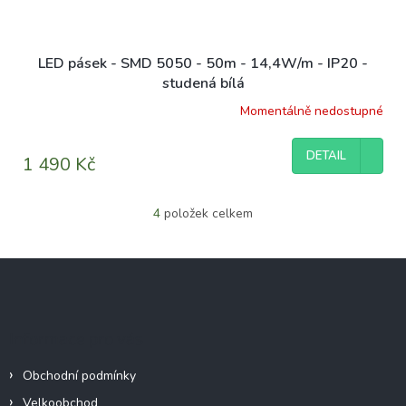
LED pásek - SMD 5050 - 50m - 14,4W/m - IP20 -
studená bílá
Momentálně nedostupné
DETAIL
1 490 Kč
4
položek celkem
O
v
l
Z
á
á
d
p
a
c
a
Informace pro vás
í
t
p
í
r
Obchodní podmínky
v
Velkoobchod