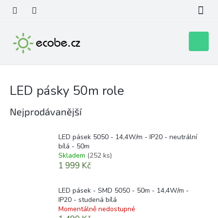
Přejít
na
obsah
Nákupní
košík
LED pásky 50m role
Nejprodávanější
LED pásek 5050 - 14,4W/m - IP20 - neutrální
bílá - 50m
Skladem
(252 ks)
1 999 Kč
LED pásek - SMD 5050 - 50m - 14,4W/m -
IP20 - studená bílá
Momentálně nedostupné