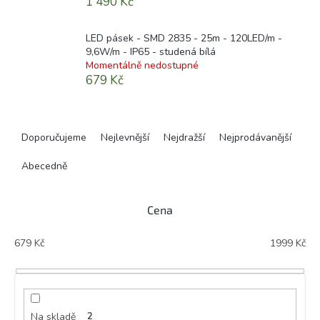
1 490 Kč
LED pásek - SMD 2835 - 25m - 120LED/m -
9,6W/m - IP65 - studená bílá
Momentálně nedostupné
679 Kč
Ř
a
Doporučujeme
Nejlevnější
Nejdražší
Nejprodávanější
z
e
Abecedně
n
í
Cena
p
r
679
Kč
1999
Kč
o
d
u
k
t
Na skladě
2