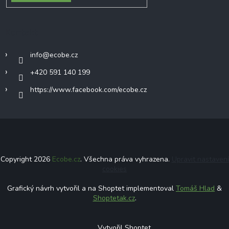
Kontakt
info
@
ecobe.cz
+420 591 140 199
https://www.facebook.com/ecobe.cz
Copyright 2026
Ecobe.cz
. Všechna práva vyhrazena.
Upravit nastavení
cookies
Grafický návrh vytvořil a na Shoptet implementoval
Tomáš Hlad
&
Shoptetak.cz
.
Vytvořil Shoptet