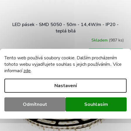
k
t
ů
LED pásek - SMD 5050 - 50m - 14,4W/m - IP20 -
teplá bílá
Skladem
(987 ks)
Průměrné
hodnocení
produktu
DO KOŠÍKU
1 490 Kč
je
Tento web používá soubory cookie. Dalším procházením
5,0
tohoto webu vyjadřujete souhlas s jejich používáním.. Více
z
informací
zde
.
Kód:
50XEC79705
5
hvězdiček.
Nastavení
Odmítnout
Souhlasím