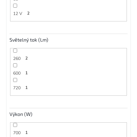
12 V
2
Světelný tok (Lm)
260
2
600
1
720
1
Výkon (W)
700
1