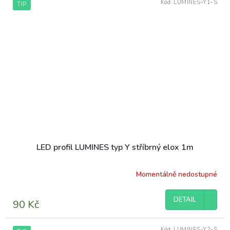
Kód:
LUMINES-Y1-S
TIP
LED profil LUMINES typ Y stříbrný elox 1m
Momentálně nedostupné
DETAIL
90 Kč
Kód:
LUMINES-Y2-S