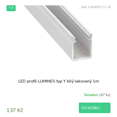
V
Kód:
LUMINES-Y1-B
TIP
ý
p
i
s
p
r
o
d
u
k
t
ů
LED profil LUMINES typ Y bílý lakovaný 1m
Skladem
(47 ks)
DO KOŠÍKU
137 Kč