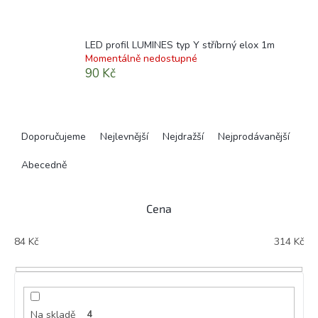
LED profil LUMINES typ Y stříbrný elox 1m
Momentálně nedostupné
90 Kč
Ř
a
Doporučujeme
Nejlevnější
Nejdražší
Nejprodávanější
z
e
Abecedně
n
í
Cena
p
r
84
Kč
314
Kč
o
d
u
k
t
Na skladě
4