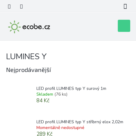
Přejít
na
obsah
Nákupní
košík
LUMINES Y
Nejprodávanější
LED profil LUMINES typ Y surový 1m
Skladem
(76 ks)
84 Kč
LED profil LUMINES typ Y stříbrný elox 2,02m
Momentálně nedostupné
289 Kč