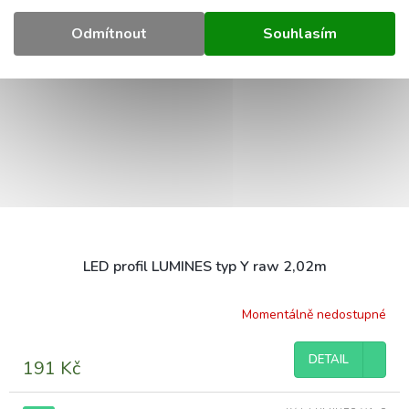
Kód:
LUMINES-Y2-SUR
TIP
Odmítnout
Souhlasím
LED profil LUMINES typ Y raw 2,02m
Momentálně nedostupné
DETAIL
191 Kč