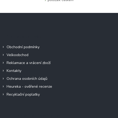
O
v
l
Z
á
á
d
p
a
c
a
Informace pro vás
í
t
p
í
r
Obchodní podmínky
v
Velkoobchod
k
y
Reklamace a vrácení zboží
v
Kontakty
ý
p
Ochrana osobních údajů
i
Heureka - ověřené recenze
s
u
Recyklační poplatky
Odebírat newsletter