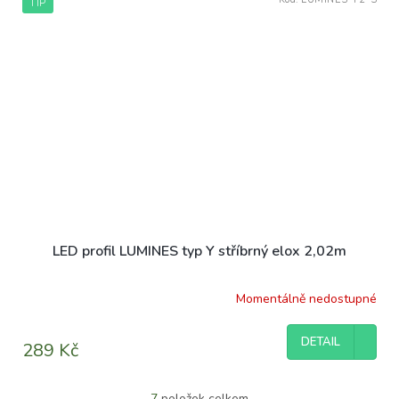
TIP
LED profil LUMINES typ Y stříbrný elox 2,02m
Momentálně nedostupné
DETAIL
289 Kč
7
položek celkem