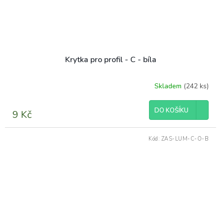
Krytka pro profil - C - bíla
Skladem
(242 ks)
Průměrné
hodnocení
produktu
DO KOŠÍKU
9 Kč
je
5,0
z
Kód:
ZAS-LUM-C-O-B
5
hvězdiček.