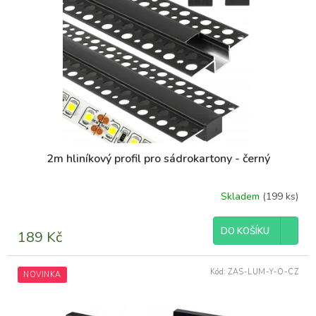
d
s
u
p
k
r
t
o
ů
d
u
k
t
ů
2m hliníkový profil pro sádrokartony - černý
Skladem
(199 ks)
DO KOŠÍKU
189 Kč
Kód:
ZAS-LUM-Y-O-CZ
NOVINKA