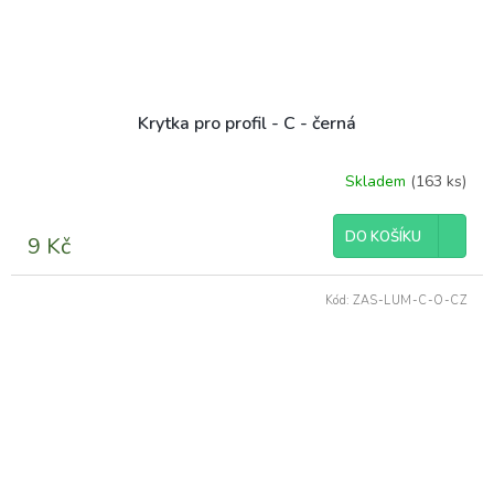
Krytka pro profil - C - černá
Skladem
(163 ks)
Průměrné
hodnocení
produktu
DO KOŠÍKU
9 Kč
je
5,0
z
Kód:
ZAS-LUM-C-O-CZ
5
hvězdiček.