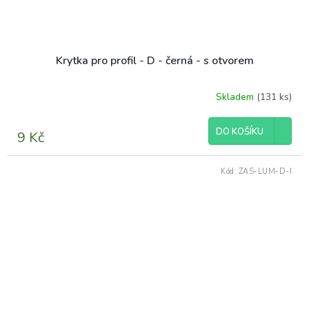
Krytka pro profil - D - černá - s otvorem
Skladem
(131 ks)
Průměrné
hodnocení
produktu
DO KOŠÍKU
9 Kč
je
5,0
z
Kód:
ZAS-LUM-D-I
5
hvězdiček.