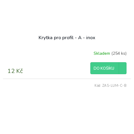
Krytka pro profil - A - inox
Skladem
(254 ks)
Průměrné
hodnocení
produktu
DO KOŠÍKU
12 Kč
je
5,0
z
Kód:
ZAS-LUM-C-B
5
hvězdiček.