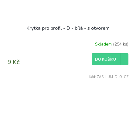
Krytka pro profil - D - bílá - s otvorem
Skladem
(294 ks)
Průměrné
hodnocení
produktu
DO KOŠÍKU
9 Kč
je
5,0
z
Kód:
ZAS-LUM-D-O-CZ
5
hvězdiček.