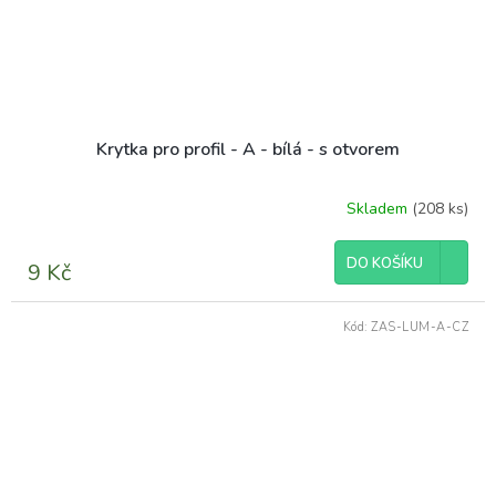
Krytka pro profil - A - bílá - s otvorem
Skladem
(208 ks)
Průměrné
hodnocení
produktu
DO KOŠÍKU
9 Kč
je
5,0
z
Kód:
ZAS-LUM-A-CZ
5
hvězdiček.