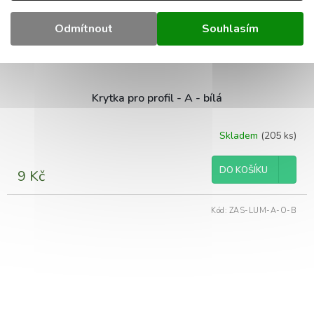
Odmítnout
Souhlasím
Krytka pro profil - A - bílá
Skladem
(205 ks)
DO KOŠÍKU
9 Kč
Kód:
ZAS-LUM-A-O-B