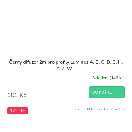
Černý difuzor 2m pro profily Lumines A, B, C, D, G, H,
Y, Z, W, J
Skladem
(142 ks)
DO KOŠÍKU
101 Kč
Kód:
LUMINESS2-K2020PMCZ
NOVINKA