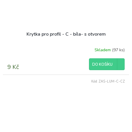
Krytka pro profil - C - bíla- s otvorem
Skladem
(97 ks)
Průměrné
hodnocení
produktu
DO KOŠÍKU
9 Kč
je
5,0
z
Kód:
ZAS-LUM-C-CZ
5
hvězdiček.