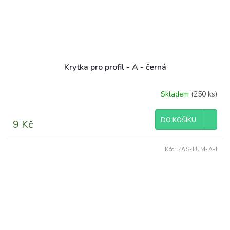
Krytka pro profil - A - černá
Skladem
(250 ks)
Průměrné
hodnocení
produktu
DO KOŠÍKU
9 Kč
je
5,0
z
Kód:
ZAS-LUM-A-I
5
hvězdiček.