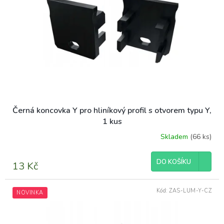
Černá koncovka Y pro hliníkový profil s otvorem typu Y,
1 kus
Skladem
(66 ks)
DO KOŠÍKU
13 Kč
Kód:
ZAS-LUM-Y-CZ
NOVINKA