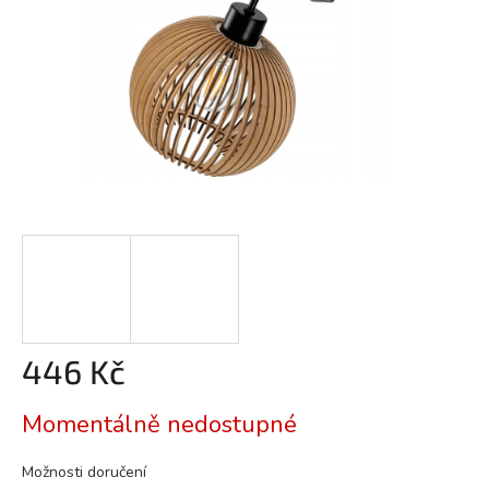
446 Kč
Měrná
Momentálně nedostupné
cena:
Možnosti doručení