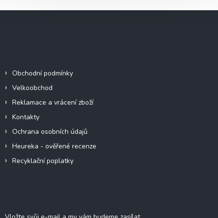
Z
á
p
a
Informace pro vás
t
í
Obchodní podmínky
Velkoobchod
Reklamace a vrácení zboží
Kontakty
Ochrana osobních údajů
Heureka - ověřené recenze
Recyklační poplatky
Odebírat newsletter
Vložte svůj e-mail a my vám budeme zasílat