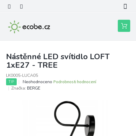
Přejít
na
obsah
Nákupní
košík
Nástěnné LED svítidlo LOFT
1xE27 - TREE
LK0005-LUCA05
Průměrné
Neohodnoceno
Podrobnosti hodnocení
TIP
hodnocení
Značka:
BERGE
produktu
je
0,0
z
5
hvězdiček.