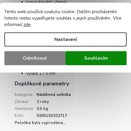
barva kování - černá
žárovka je součástí dodávky - ne
Tento web používá soubory cookie. Dalším procházením
maximální výkon jednoho světelného zdroje:
tohoto webu vyjadřujete souhlas s jejich používáním.. Více
60 W pro klasicko žárovky / 20 W LED.
informací
zde
.
certifikace - CE, RoHS
Nastavení
Rozměry koule:
Odmítnout
Souhlasím
průměr: 23 cm
výška: 17,5 cm
Doplňkové parametry
Kategorie
:
Nástěnná svítidla
Záruka
:
2 roky
Hmotnost
:
0.5 kg
EAN
:
5905155302717
Položka byla vyprodána…