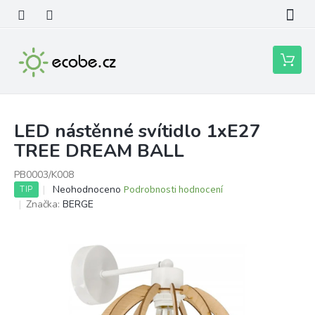
Přejít
na
obsah
Nákupní
košík
LED nástěnné svítidlo 1xE27
TREE DREAM BALL
PB0003/K008
Průměrné
Neohodnoceno
Podrobnosti hodnocení
TIP
hodnocení
Značka:
BERGE
produktu
je
0,0
z
5
hvězdiček.