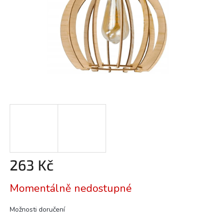
263 Kč
Měrná
Momentálně nedostupné
cena:
Možnosti doručení