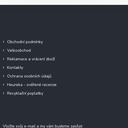
Z
á
p
a
Informace pro vás
t
í
Obchodní podmínky
Velkoobchod
Reklamace a vrácení zboží
Kontakty
Ochrana osobních údajů
Heureka - ověřené recenze
Recyklační poplatky
Odebírat newsletter
Vložte svůj e-mail a my vám budeme zasílat