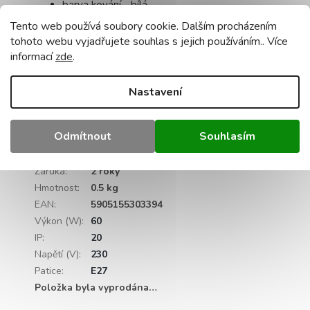
barva kování - bílá
výška se sklem - 20 cm
Tento web používá soubory cookie. Dalším procházením
žárovka
není
součástí dodávky
tohoto webu vyjadřujete souhlas s jejich používáním.. Více
nastavení převisu: ano
informací
zde
.
maximální výkon jednoho světelného zdroje:
60 W pro wolframové žárovky / 20 W LED.
Nastavení
certifikace - CE, RoHS
Doplňkové parametry
Odmítnout
Souhlasím
Kategorie
:
Lampy E27 s dřevěnými stínítky
Záruka
:
2 roky
Hmotnost
:
0.5 kg
EAN
:
5905155303394
Výkon (W)
:
60
IP
:
20
Napětí (V)
:
230
Patice
:
E27
Položka byla vyprodána…