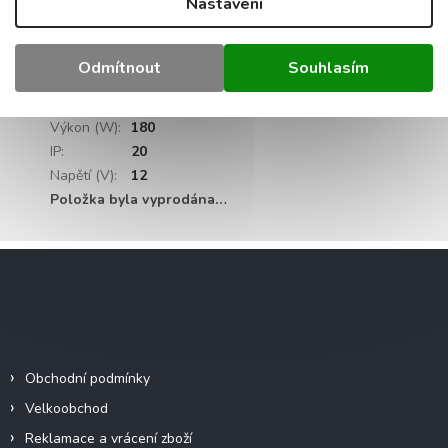
Nastavení
Kategorie
:
Vnitřní plechové
Záruka
:
2 roky
Odmítnout
Souhlasím
Hmotnost
:
0.5 kg
EAN
:
5907769813665
Výkon (W)
:
180
IP
:
20
Napětí (V)
:
12
Položka byla vyprodána…
Z
á
p
a
Informace pro vás
t
í
Obchodní podmínky
Velkoobchod
Reklamace a vrácení zboží