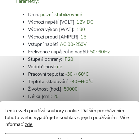
Parametry:
Druh:
pulzní, stabilizované
Výchozí napětí [VOLT]:
12V DC
Výchozí výkon [WAT]:
180
Výchozí proud [AMPER]:
15
Vstupní
napětí:
AC 90-250V
Frekvence napájecího napětí:
50~60Hz
Stupeń ochrany:
IP20
Vodotěsnost:
ne
Pracovní teplota:
-30~+60°C
Teplota skladování:
-40~+60°C
Životnost [hod.]:
50000
Délka [cm]:
20
Šířka [cm]:
5,8
Tento web používá soubory cookie. Dalším procházením
Výška [cm]:
4
tohoto webu vyjadřujete souhlas s jejich používáním.. Více
Certifikáty:
CE, RoHS
informací
zde
.
Záruka:
24 měsíců
Doplňkové parametry