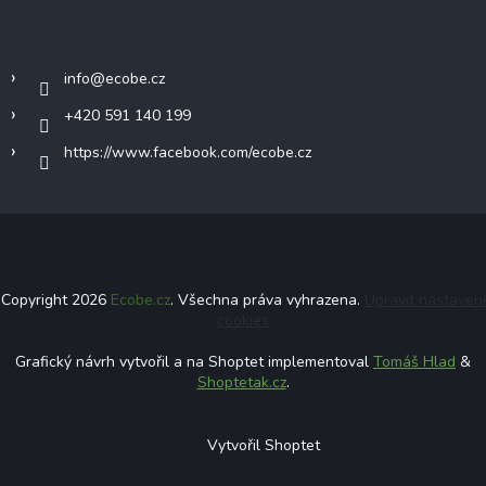
Kontakt
info
@
ecobe.cz
+420 591 140 199
https://www.facebook.com/ecobe.cz
Copyright 2026
Ecobe.cz
. Všechna práva vyhrazena.
Upravit nastavení
cookies
Grafický návrh vytvořil a na Shoptet implementoval
Tomáš Hlad
&
Shoptetak.cz
.
Vytvořil Shoptet