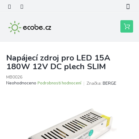
Přejít
na
obsah
Nákupní
košík
Napájecí zdroj pro LED 15A
180W 12V DC plech SLIM
MB0026
Průměrné
Neohodnoceno
Podrobnosti hodnocení
Značka:
BERGE
hodnocení
produktu
je
0,0
z
5
hvězdiček.