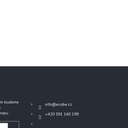
tter
Kontakt
vám budeme
info
@
ecobe.cz
h
hopu.
+420 591 140 199