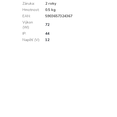
Záruka
:
2 roky
Hmotnost
:
0.5 kg
EAN
:
5903657324367
Výkon
72
(W)
:
IP
:
44
Napětí (V)
:
12