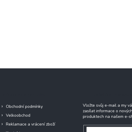
Informace pro vás
Odebírat newsle
Vložte svůj e-mail a my 
Obchodní podmínky
zasílat informace o novýc
Velkoobchod
produktech na našem e-s
Reklamace a vrácení zboží