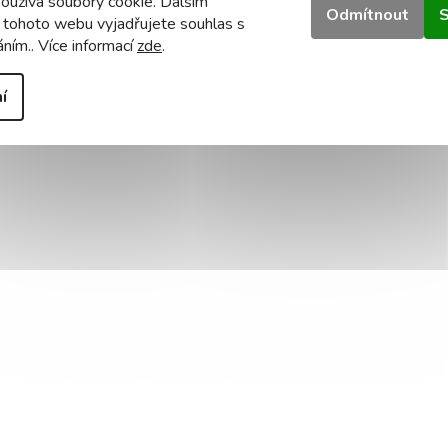
oužívá soubory cookie. Dalším
Odmítnout
S
 tohoto webu vyjadřujete souhlas s
áním.. Více informací
zde
.
í