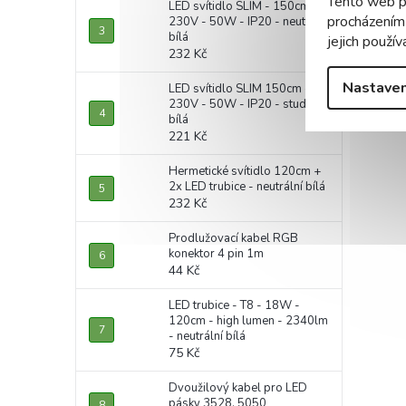
Tento web p
LED svítidlo SLIM - 150cm -
procházením
230V - 50W - IP20 - neutrální
bílá
jejich použív
232 Kč
Nastaven
LED svítidlo SLIM 150cm -
230V - 50W - IP20 - studená
bílá
221 Kč
Hermetické svítidlo 120cm +
2x LED trubice - neutrální bílá
232 Kč
Prodlužovací kabel RGB
konektor 4 pin 1m
44 Kč
LED trubice - T8 - 18W -
120cm - high lumen - 2340lm
- neutrální bílá
75 Kč
Dvoužilový kabel pro LED
pásky 3528, 5050