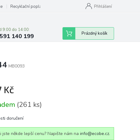
ze
Recyklační poplatky
Přihlášení
d 9:00 do 14:00:
Nákupní
Prázdný košík
591 140 199
košík
44
MB0093
7 Kč
á
ladem
(261 ks)
sti doručení
i jste někde lepší cenu? Napište nám na
info@ecobe.cz
.