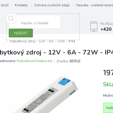
 zboží
Kontakty
Ochrana osobních údajů
Heureka - ověřené recen
Po-Pá o
+420 
HLEDAT
Nábytkový zdroj - 12V - 6A - 72W - IP44
bytkový zdroj - 12V - 6A - 72W - IP
ěrné
odnoceno
Podrobnosti hodnocení
Značka:
BERGE
ocení
19
ktu
Měrn
Sk
cena:
iček.
Možno
Našl