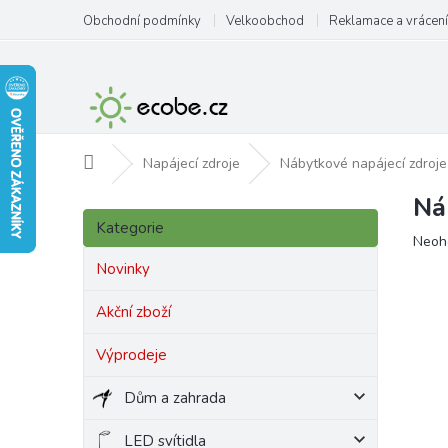
Přejít
Obchodní podmínky
Velkoobchod
Reklamace a vrácení
na
obsah
Domů
Napájecí zdroje
Nábytkové napájecí zdroje
Ná
P
Přeskočit
o
Kategorie
kategorie
Prům
Neoh
s
hodn
t
Novinky
produ
r
je
a
Akční zboží
0,0
n
z
Výprodeje
5
n
hvězd
í
Dům a zahrada
p
a
LED svítidla
n