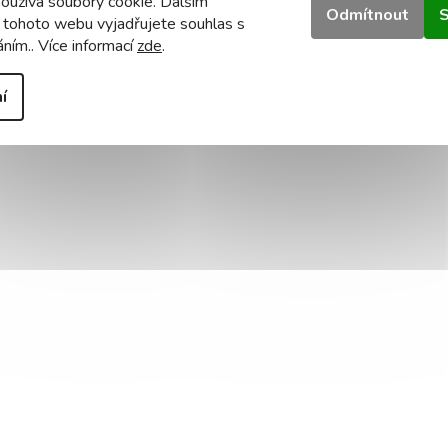
oužívá soubory cookie. Dalším
Odmítnout
S
 tohoto webu vyjadřujete souhlas s
áním.. Více informací
zde
.
í