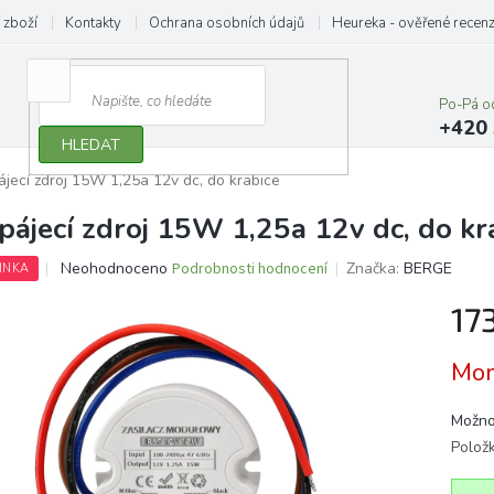
 zboží
Kontakty
Ochrana osobních údajů
Heureka - ověřené recen
Po-Pá o
+420 
HLEDAT
jecí zdroj 15W 1,25a 12v dc, do krabice
pájecí zdroj 15W 1,25a 12v dc, do kr
Průměrné
Neohodnoceno
Podrobnosti hodnocení
Značka:
BERGE
INKA
hodnocení
produktu
17
je
0,0
Měrn
Mom
z
cena:
5
hvězdiček.
Možno
Polož