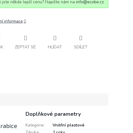
i jste někde lepší cenu? Napište nám na
info@ecobe.cz
.
ní informace
SK
ZEPTAT SE
HLÍDAT
SDÍLET
Doplňkové parametry
krabice
Kategorie
:
Vnitřní plastové
Záruka
:
2 roky