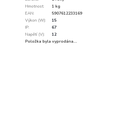
Hmotnost
:
1 kg
EAN
:
5907612233169
Výkon (W)
:
15
IP
:
67
Napětí (V)
:
12
Položka byla vyprodána…