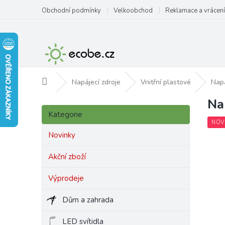
Přejít
Obchodní podmínky
Velkoobchod
Reklamace a vrácení
na
obsah
Domů
Napájecí zdroje
Vnitřní plastové
Napá
Na
P
Přeskočit
o
Kategorie
kategorie
s
NOV
t
Novinky
r
a
Akční zboží
n
Výprodeje
n
í
Dům a zahrada
p
a
LED svítidla
n