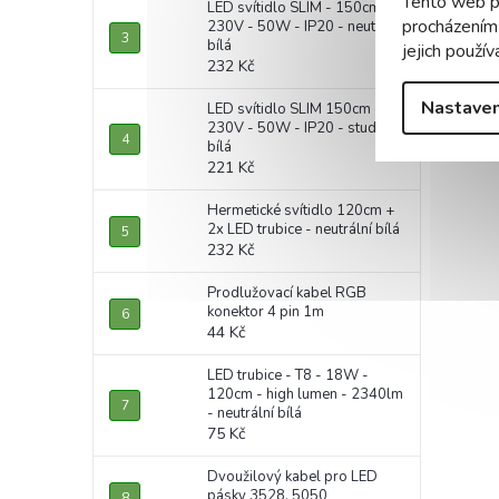
Tento web p
LED svítidlo SLIM - 150cm -
procházením
230V - 50W - IP20 - neutrální
bílá
jejich použív
232 Kč
Nastaven
LED svítidlo SLIM 150cm -
230V - 50W - IP20 - studená
bílá
221 Kč
Hermetické svítidlo 120cm +
2x LED trubice - neutrální bílá
232 Kč
Prodlužovací kabel RGB
konektor 4 pin 1m
44 Kč
LED trubice - T8 - 18W -
120cm - high lumen - 2340lm
- neutrální bílá
75 Kč
Dvoužilový kabel pro LED
pásky 3528, 5050