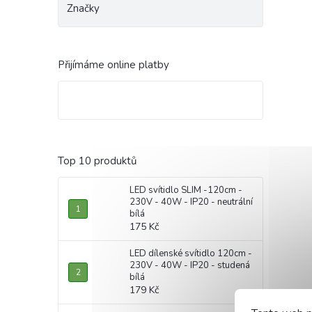
Značky
Přijímáme online platby
Top 10 produktů
LED svítidlo SLIM -120cm -
230V - 40W - IP20 - neutrální
bílá
175 Kč
LED dílenské svítidlo 120cm -
230V - 40W - IP20 - studená
bílá
179 Kč