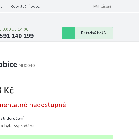
ze
Recyklační poplatky
Přihlášení
d 9:00 do 14:00:
Nákupní
Prázdný košík
591 140 199
košík
abice
MB0040
3 Kč
á
entálně nedostupné
sti doručení
ka byla vyprodána…