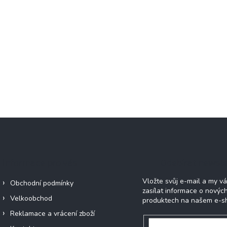
Informace pro vás
Odebírat newsle
Vložte svůj e-mail a my 
Obchodní podmínky
zasílat informace o novýc
Velkoobchod
produktech na našem e-s
Reklamace a vrácení zboží