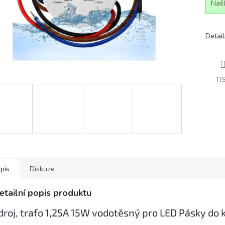
Našl
Detail
TI
pis
Diskuze
etailní popis produktu
droj, trafo 1,25A 15W vodotěsný pro LED Pásky do 