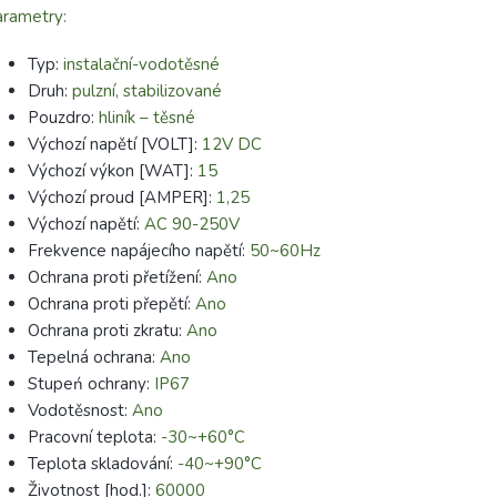
rametry:
Typ:
instalační-vodotěsné
Druh:
pulzní, stabilizované
Pouzdro:
hliník – těsné
Výchozí napětí [VOLT]:
12V DC
Výchozí výkon [WAT]:
15
Výchozí proud [AMPER]:
1,25
Výchozí napětí:
AC 90-250V
Frekvence napájecího napětí:
50~60Hz
Ochrana proti přetížení:
Ano
Ochrana proti přepětí:
Ano
Ochrana proti zkratu:
Ano
Tepelná ochrana:
Ano
Stupeń ochrany:
IP67
Vodotěsnost:
Ano
Pracovní teplota:
-30~+60°C
Teplota skladování:
-40~+90°C
Životnost [hod.]:
60000