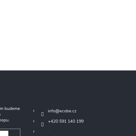
tter
Kontakt
vám budeme
info
@
ecobe.cz
h
hopu.
+420 591 140 199