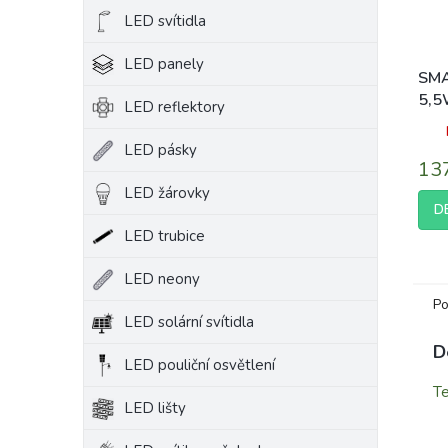
LED svítidla
LED panely
SMA
5,
LED reflektory
Fi 
LED pásky
13
LED žárovky
D
LED trubice
LED neony
Po
LED solární svítidla
D
LED pouliční osvětlení
Te
LED lišty