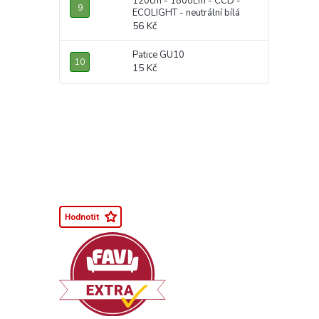
120cm - 1800Lm - CCD -
ECOLIGHT - neutrální bílá
56 Kč
Patice GU10
15 Kč