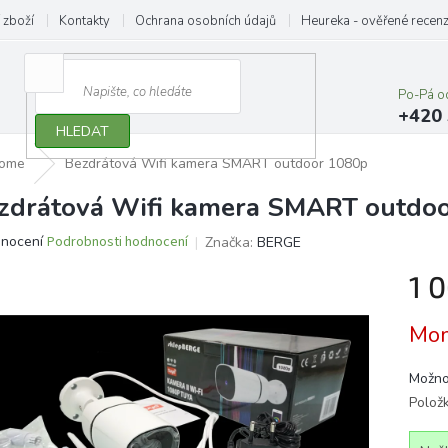
 zboží
Kontakty
Ochrana osobních údajů
Heureka - ověřené recen
Po-Pá o
+420 
HLEDAT
home
Bezdrátová Wifi kamera SMART outdoor 1080p
zdrátová Wifi kamera SMART outdo
ěrné
dnocení
Podrobnosti hodnocení
Značka:
BERGE
ocení
1 
ktu
Měrn
Mom
cena:
iček.
Možno
Polož