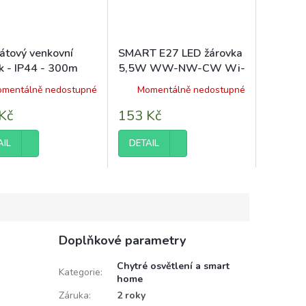
átový venkovní
SMART E27 LED žárovka
k - IP44 - 300m
5,5W WW-NW-CW Wi-
Fi TUYA CCT
mentálně nedostupné
Momentálně nedostupné
Kč
153 Kč
AIL
DETAIL
Doplňkové parametry
Chytré osvětlení a smart
Kategorie
:
home
Záruka
:
2 roky