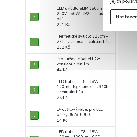
jejich použív
LED svítidlo SLIM 150cm -
230V - 50W - IP20 - studená
Nastaven
bílá
221 Kč
Hermetické svítidlo 120cm +
2x LED trubice - neutrální bílá
232 Kč
Prodlužovací kabel RGB
konektor 4 pin 1m
44 Kč
LED trubice - T8 - 18W -
120cm - high lumen - 2340lm
- neutrální bílá
75 Kč
Dvoužilový kabel pro LED
pásky 3528, 5050
14 Kč
LED trubice - T8 - 18W -