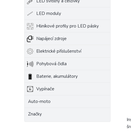
LED svítilny a čelovky
LED moduly
Hliníkové profily pro LED pásky
Napájecí zdroje
Elektrické příslušenství
Pohybová čidla
Baterie, akumulátory
Vypínače
Auto-moto
Značky
In
šr