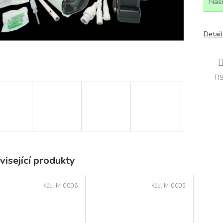
Našl
Detail
TI
visející produkty
Kód:
MI0006
Kód:
MI0005