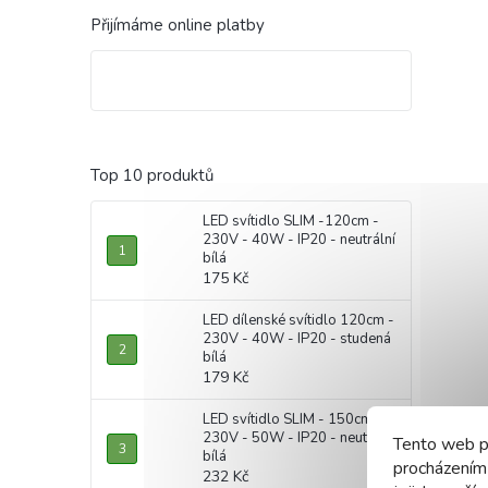
Přijímáme online platby
Top 10 produktů
LED svítidlo SLIM -120cm -
230V - 40W - IP20 - neutrální
bílá
175 Kč
LED dílenské svítidlo 120cm -
230V - 40W - IP20 - studená
bílá
179 Kč
LED svítidlo SLIM - 150cm -
230V - 50W - IP20 - neutrální
Tento web p
bílá
procházením
232 Kč