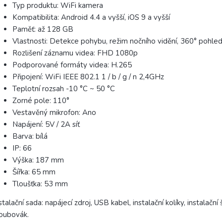
Typ produktu: WiFi kamera
Kompatibilita: Android 4.4 a vyšší, iOS 9 a vyšší
Paměť: až 128 GB
Vlastnosti: Detekce pohybu, režim nočního vidění, 360° pohle
Rozlišení záznamu videa: FHD 1080p
Podporované formáty videa: H.265
Připojení: WiFi IEEE 802.1 1 / b / g / n 2,4GHz
Teplotní rozsah -10 °C ~ 50 °C
Zorné pole: 110°
Vestavěný mikrofon: Ano
Napájení: 5V / 2A síť
Barva: bílá
IP: 66
Výška: 187 mm
Šířka: 65 mm
Tloušťka: 53 mm
stalační sada: napájecí zdroj, USB kabel, instalační kolíky, instalační
oubovák.