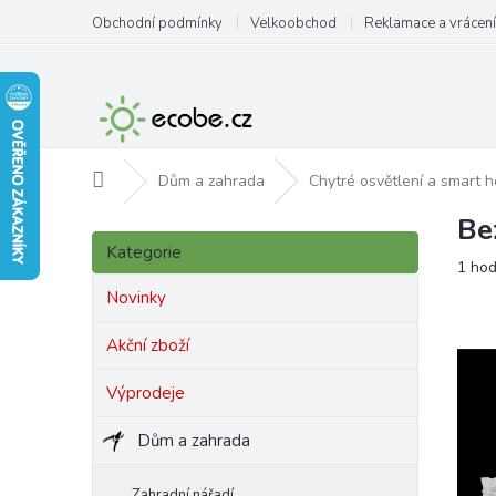
Přejít
Obchodní podmínky
Velkoobchod
Reklamace a vrácení
na
obsah
Domů
Dům a zahrada
Chytré osvětlení a smart 
Be
P
Přeskočit
o
Kategorie
kategorie
Prům
1 ho
s
hodn
t
Novinky
produ
r
je
a
Akční zboží
5,0
n
z
Výprodeje
5
n
hvězd
í
Dům a zahrada
p
a
n
Zahradní nářadí