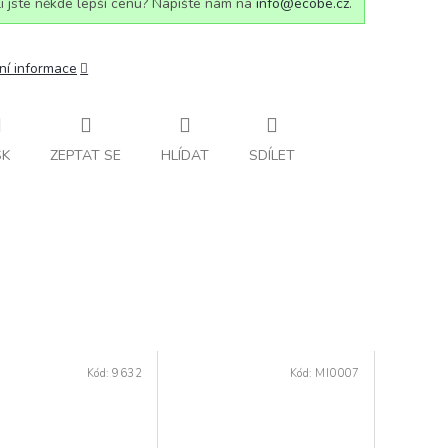
i jste někde lepší cenu? Napište nám na
info@ecobe.cz
.
ní informace
SK
ZEPTAT SE
HLÍDAT
SDÍLET
Kód:
9632
Kód:
MI0007