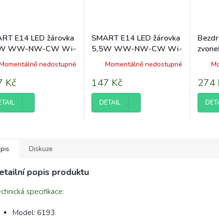
RT E14 LED žárovka
SMART E14 LED žárovka
Bezdr
5W WW-NW-CW Wi-
5,5W WW-NW-CW Wi-
zvone
TUYA CCT
Fi TUYA CCT
Momentálně nedostupné
Momentálně nedostupné
Mo
7 Kč
147 Kč
274 
ETAIL
DETAIL
DET
pis
Diskuze
etailní popis produktu
chnická specifikace:
Model: 6193