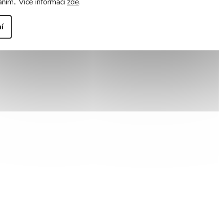
áním.. Více informací
zde
.
í