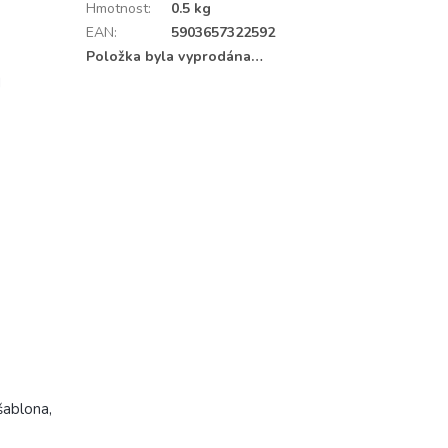
Hmotnost
:
0.5 kg
EAN
:
5903657322592
Položka byla vyprodána…
d
 šablona,