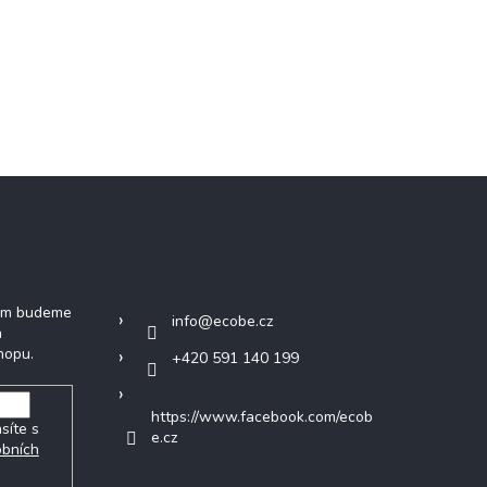
tter
Kontakt
vám budeme
info
@
ecobe.cz
h
hopu.
+420 591 140 199
https://www.facebook.com/ecob
síte s
e.cz
obních