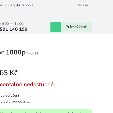
ze
Recyklační poplatky
Přihlášení
d 9:00 do 14:00:
Nákupní
Prázdný košík
591 140 199
košík
or 1080p
MI0011
065 Kč
á
entálně nedostupné
sti doručení
ka byla vyprodána…