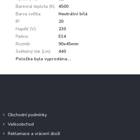
Barevná teplota (K)
:
4500
Barva světla
:
Neutrální bílá
IP
:
20
Napětí (V)
:
230
Patice
:
E14
Rozměr
:
90x45mm
Světelný tok (Lm)
:
440
Položka byla vyprodána…
Z
á
p
a
Informace pro vás
t
í
Obchodní podmínky
Velkoobchod
Reklamace a vrácení zboží