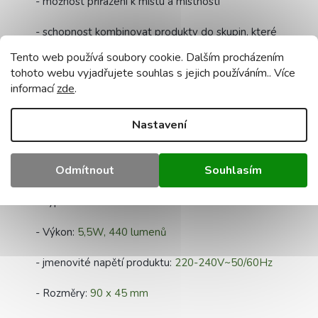
- možnost přiřazení k místu a místnosti
- schopnost kombinovat produkty do skupin, které
lze ovládat všechny současně
Tento web používá soubory cookie. Dalším procházením
tohoto webu vyjadřujete souhlas s jejich používáním.. Více
- schopnost sdílet kontrolu s ostatními lidmi
informací
zde
.
- paměť posledního nastavení
Nastavení
Technické údaje žárovky:
Odmítnout
Souhlasím
- Vlastnosti:
Wi-Fi SMART LED, CCT, TUYA smart
- Typ závitu:
E14
- Výkon:
5,5W, 440 lumenů
- jmenovité napětí produktu:
220-240V~50/60Hz
- Rozměry:
90 x 45 mm