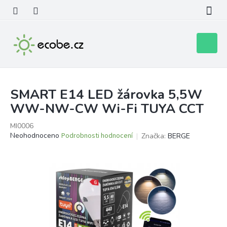
Přejít
na
obsah
Nákupní
košík
SMART E14 LED žárovka 5,5W
WW-NW-CW Wi-Fi TUYA CCT
MI0006
Průměrné
Neohodnoceno
Podrobnosti hodnocení
Značka:
BERGE
hodnocení
produktu
je
0,0
z
5
hvězdiček.