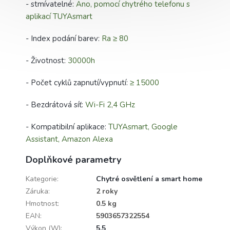
- stmívatelné:
Ano, pomocí chytrého telefonu s
aplikací TUYAsmart
- Index podání barev:
Ra ≥ 80
- Životnost:
30000h
- Počet cyklů zapnutí/vypnutí:
≥ 15000
- Bezdrátová síť:
Wi-Fi 2,4 GHz
- Kompatibilní aplikace:
TUYAsmart, Google
Assistant, Amazon Alexa
Doplňkové parametry
Kategorie
:
Chytré osvětlení a smart home
Záruka
:
2 roky
Hmotnost
:
0.5 kg
EAN
:
5903657322554
Výkon (W)
:
5,5