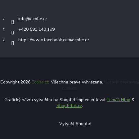
Kontakt
info
@
ecobe.cz
+420 591 140 199
https://www.facebook.com/ecobe.cz
Copyright 2026
Ecobe.cz
. Všechna práva vyhrazena.
Upravit nastavení
cookies
Grafický návrh vytvořil a na Shoptet implementoval
Tomáš Hlad
&
Shoptetak.cz
.
Vytvořil Shoptet