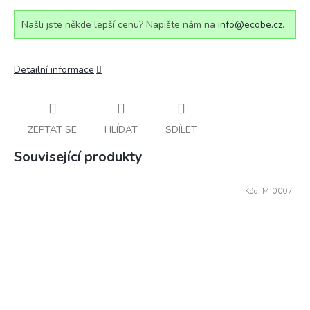
Našli jste někde lepší cenu? Napište nám na
info@ecobe.cz
.
Detailní informace
ZEPTAT SE
HLÍDAT
SDÍLET
Související produkty
Kód:
MI0007