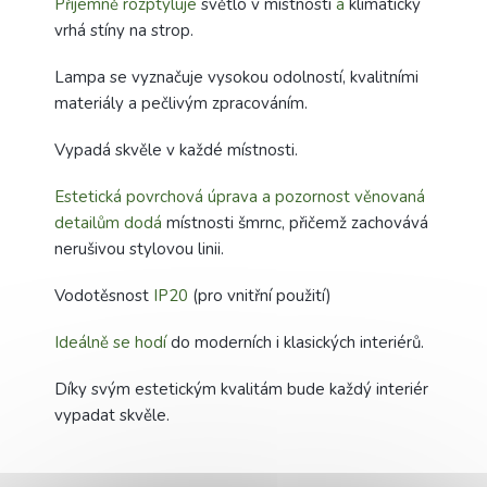
Příjemně rozptyluje
světlo v místnosti
a
klimaticky
vrhá stíny na strop.
Lampa se vyznačuje vysokou odolností, kvalitními
materiály a pečlivým zpracováním.
Vypadá skvěle v každé místnosti.
Estetická povrchová úprava a pozornost věnovaná
detailům dodá
místnosti šmrnc, přičemž zachovává
nerušivou stylovou linii.
Vodotěsnost
IP20
(pro vnitřní použití)
Ideálně se hodí
do moderních i klasických interiérů.
Díky svým estetickým kvalitám bude každý interiér
vypadat skvěle.