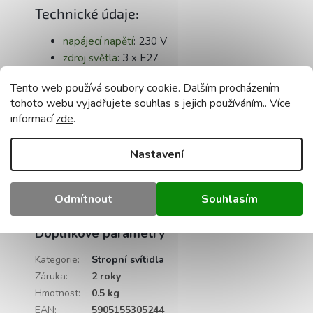
Technické údaje:
napájecí napětí
: 230 V
zdroj světla
: 3 x E27
materiál
základna-kov
Tento web používá soubory cookie. Dalším procházením
materiál stínidla-dřevo
tohoto webu vyjadřujete souhlas s jejich používáním.. Více
barva
podstavce: černá
informací
zde
.
průměr základny stínidla
: 30 cm
žárovka
není
součástí dodávky
Nastavení
nastavení převisu
: ano
maximální výkon jednoho světelného zdroje
:
60 W pro wolframové žárovky / 20 W LED
Odmítnout
Souhlasím
certifikace
: CE, RoHS
Doplňkové parametry
Kategorie
:
Stropní svítidla
Záruka
:
2 roky
Hmotnost
:
0.5 kg
EAN
:
5905155305244