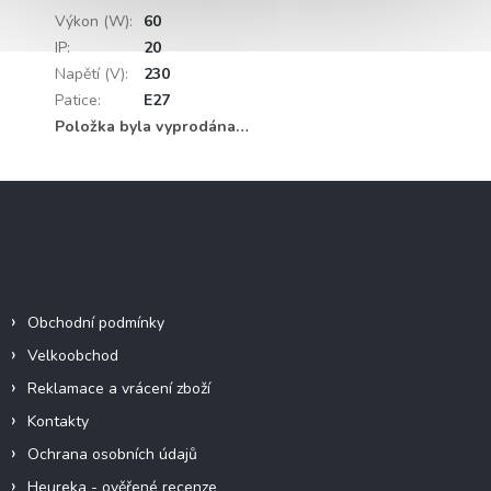
Výkon (W)
:
60
IP
:
20
Napětí (V)
:
230
Patice
:
E27
Položka byla vyprodána…
Z
á
p
a
Informace pro vás
t
í
Obchodní podmínky
Velkoobchod
Reklamace a vrácení zboží
Kontakty
Ochrana osobních údajů
Heureka - ověřené recenze