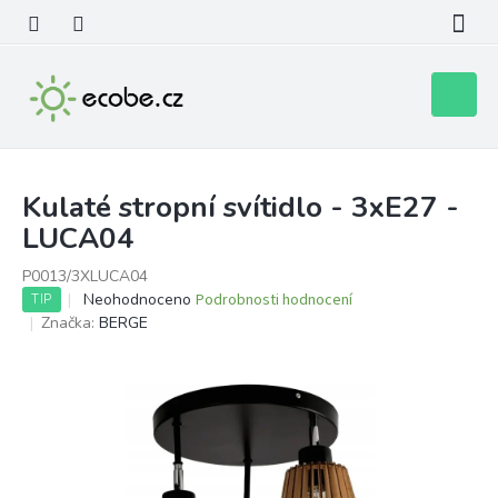
Přejít
na
obsah
Nákupní
košík
Kulaté stropní svítidlo - 3xE27 -
LUCA04
P0013/3XLUCA04
Průměrné
Neohodnoceno
Podrobnosti hodnocení
TIP
hodnocení
Značka:
BERGE
produktu
je
0,0
z
5
hvězdiček.