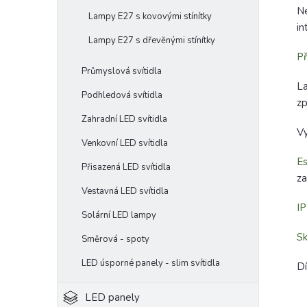
Ne
Lampy E27 s kovovými stínítky
in
Lampy E27 s dřevěnými stínítky
Př
Průmyslová svítidla
La
Podhledová svítidla
zp
Zahradní LED svítidla
Vy
Venkovní LED svítidla
Es
Přisazená LED svítidla
za
Vestavná LED svítidla
I
Solární LED lampy
Sk
Směrová - spoty
LED úsporné panely - slim svítidla
Dí
LED panely