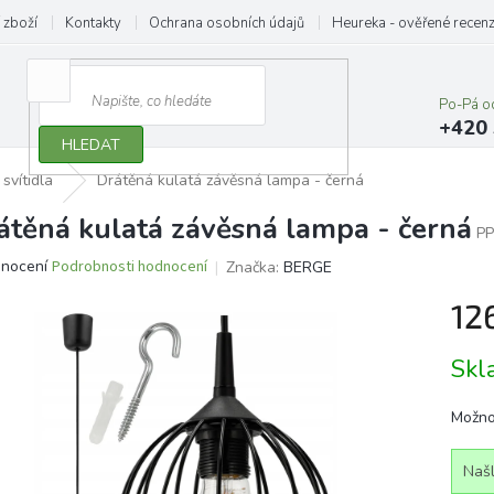
 zboží
Kontakty
Ochrana osobních údajů
Heureka - ověřené recen
Po-Pá o
+420 
HLEDAT
 svítidla
Drátěná kulatá závěsná lampa - černá
átěná kulatá závěsná lampa - černá
PP
ěrné
dnocení
Podrobnosti hodnocení
Značka:
BERGE
ocení
12
ktu
Měrn
Sk
cena:
iček.
Možno
Našl