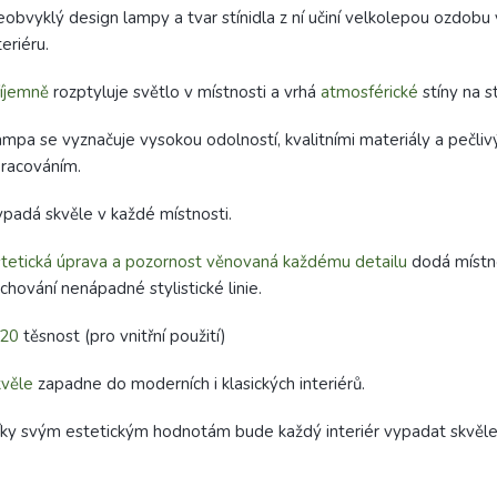
obvyklý design lampy a tvar stínidla z ní učiní velkolepou ozdobu
teriéru.
íjemně
rozptyluje světlo v místnosti a vrhá
atmosférické
stíny na s
mpa se vyznačuje vysokou odolností, kvalitními materiály a pečli
racováním.
padá skvěle v každé místnosti.
tetická úprava a pozornost věnovaná každému detailu
dodá místno
chování nenápadné stylistické linie.
P20
těsnost (pro vnitřní použití)
věle
zapadne do moderních i klasických interiérů.
ky svým estetickým hodnotám bude každý interiér vypadat skvěle