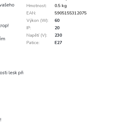
 vašeho
Hmotnost
:
0.5 kg
EAN
:
5905155312075
Výkon (W)
:
60
trop!
IP
:
20
Napětí (V)
:
230
vým
Patice
:
E27
sti lesk při
!