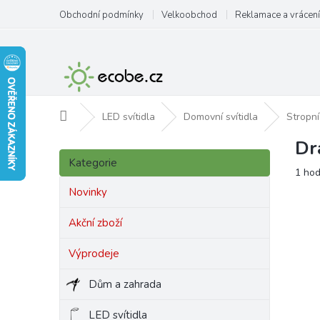
Přejít
Obchodní podmínky
Velkoobchod
Reklamace a vrácení
na
obsah
Domů
LED svítidla
Domovní svítidla
Stropní
Dr
P
Přeskočit
o
Kategorie
kategorie
Prům
1 ho
s
hodn
t
Novinky
produ
r
je
a
Akční zboží
5,0
n
z
Výprodeje
5
n
hvězd
í
Dům a zahrada
p
a
LED svítidla
n