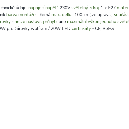
chnické údaje:
napájecí napětí:
230V
světelný zdroj:
1 x E27
materi
iník
barva montáže
- černá
max. délka:
100cm (lze upravit)
součást
rovky
-
nelze nastavit průhyb:
ano
maximální výkon jednoho světel
0W pro žárovky wolfram / 20W LED
certifikáty
- CE, RoHS