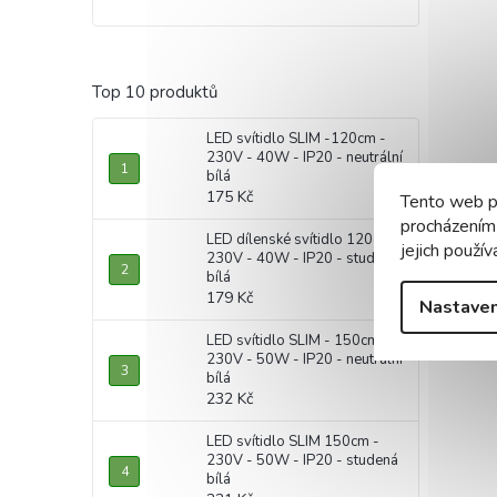
Top 10 produktů
LED svítidlo SLIM -120cm -
230V - 40W - IP20 - neutrální
bílá
175 Kč
Tento web p
procházením
LED dílenské svítidlo 120cm -
jejich použív
230V - 40W - IP20 - studená
bílá
179 Kč
Nastaven
LED svítidlo SLIM - 150cm -
230V - 50W - IP20 - neutrální
bílá
232 Kč
LED svítidlo SLIM 150cm -
230V - 50W - IP20 - studená
bílá