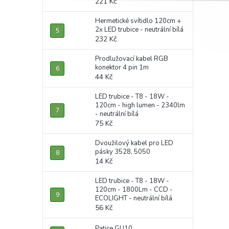
221 Kč
Hermetické svítidlo 120cm +
2x LED trubice - neutrální bílá
232 Kč
Prodlužovací kabel RGB
konektor 4 pin 1m
44 Kč
LED trubice - T8 - 18W -
120cm - high lumen - 2340lm
- neutrální bílá
75 Kč
Dvoužilový kabel pro LED
pásky 3528, 5050
14 Kč
LED trubice - T8 - 18W -
120cm - 1800Lm - CCD -
ECOLIGHT - neutrální bílá
56 Kč
Patice GU10