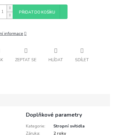
PŘIDAT DO KOŠÍKU
ní informace
SK
ZEPTAT SE
HLÍDAT
SDÍLET
Doplňkové parametry
Kategorie
:
Stropní svítidla
Záruka
:
2 roky