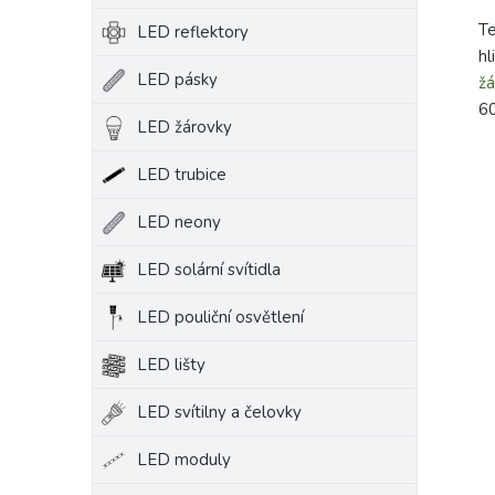
Te
LED reflektory
hl
LED pásky
žá
6
LED žárovky
LED trubice
LED neony
LED solární svítidla
LED pouliční osvětlení
LED lišty
LED svítilny a čelovky
LED moduly