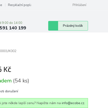
ze
Recyklační poplatky
Přihlášení
d 9:00 do 14:00:
Nákupní
Prázdný košík
591 140 199
košík
0001/K002
6 Kč
á
ladem
(54 ks)
sti doručení
i jste někde lepší cenu? Napište nám na
info@ecobe.cz
.