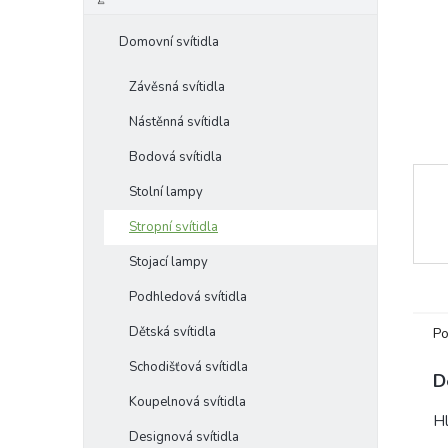
e
l
Domovní svítidla
Závěsná svítidla
Nástěnná svítidla
Bodová svítidla
Stolní lampy
Stropní svítidla
Stojací lampy
Podhledová svítidla
Dětská svítidla
Po
Schodišťová svítidla
D
Koupelnová svítidla
Hl
Designová svítidla