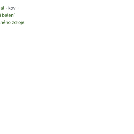
ál
- kov +
í balení
ného zdroje: