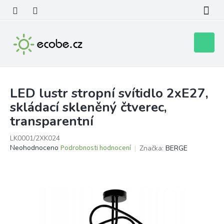
Přejít
na
obsah
Nákupní
košík
LED lustr stropní svítidlo 2xE27,
skládací skleněný čtverec,
transparentní
LK0001/2XK024
Průměrné
Neohodnoceno
Podrobnosti hodnocení
Značka:
BERGE
hodnocení
produktu
je
0,0
z
5
hvězdiček.