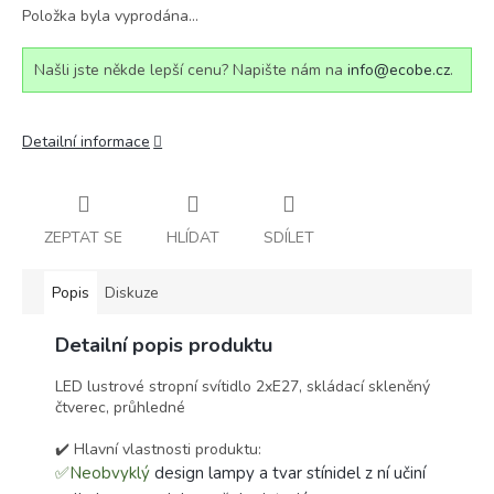
Položka byla vyprodána…
Našli jste někde lepší cenu? Napište nám na
info@ecobe.cz
.
Detailní informace
ZEPTAT SE
HLÍDAT
SDÍLET
Popis
Diskuze
Detailní popis produktu
LED lustrové stropní svítidlo 2xE27, skládací skleněný
čtverec, průhledné
✔️ Hlavní vlastnosti produktu:
✅Neobvyklý
design lampy a tvar stínidel z ní učiní