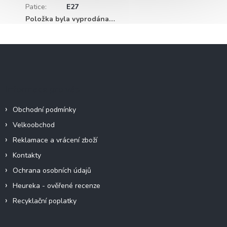
Patice
:
E27
Položka byla vyprodána…
Z
á
p
a
Informace pro vás
t
í
Obchodní podmínky
Velkoobchod
Reklamace a vrácení zboží
Kontakty
Ochrana osobních údajů
Heureka - ověřené recenze
Recyklační poplatky