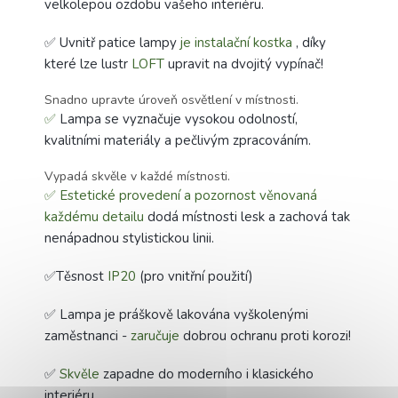
velkolepou ozdobu vašeho interiéru.
✅ Uvnitř patice lampy
je instalační kostka
, díky
které lze lustr
LOFT
upravit na dvojitý vypínač!
Snadno upravte úroveň osvětlení v místnosti.
✅
Lampa se vyznačuje vysokou odolností,
kvalitními materiály a pečlivým zpracováním.
Vypadá skvěle v každé místnosti.
✅
Estetické provedení a pozornost věnovaná
každému detailu
dodá místnosti lesk a zachová tak
nenápadnou stylistickou linii.
✅Těsnost
IP20
(pro vnitřní použití)
✅ Lampa je práškově lakována vyškolenými
zaměstnanci -
zaručuje
dobrou ochranu proti korozi!
✅
Skvěle
zapadne do moderního i klasického
interiéru.