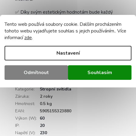
✅ Díky svým estetickým hodnotám bude každý
interiér vypadat skvěle!
Tento web používá soubory cookie. Dalším procházením
tohoto webu vyjadřujete souhlas s jejich používáním.. Více
⚠️Technické údaje:
napájecí napětí:
230V
světelný
informací
zde
.
zdroj:
2 x E27
materiál
lampy
-
kov
barva montáže
-
černý
materiál stínidla -
skleněná
žárovka součástí
balení
- žádný
maximální výkon jednoho světelného
Nastavení
zdroje:
60W pro wolframové žárovky / 20W LED
instalační kostka v základně
- ano
certifikáty
- CE,
RoHS
Odmítnout
Souhlasím
Doplňkové parametry
Kategorie
:
Stropní svítidla
Záruka
:
2 roky
Hmotnost
:
0.5 kg
EAN
:
5905155323880
Výkon (W)
:
60
IP
:
20
Napětí (V)
:
230