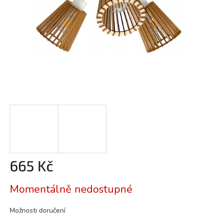
665 Kč
Měrná
Momentálně nedostupné
cena:
Možnosti doručení