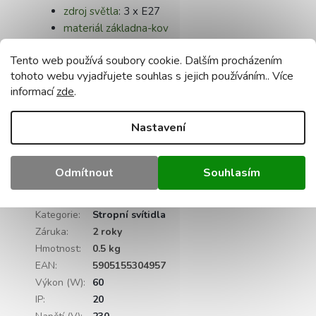
zdroj světla
: 3 x E27
materiál
základna-kov
materiál stínidla-dřevo
Tento web používá soubory cookie. Dalším procházením
barva
podstavce: černá
tohoto webu vyjadřujete souhlas s jejich používáním.. Více
průměr základny stínidla
: 30 cm
informací
zde
.
žárovka
není
součástí dodávky
nastavení převisu
: ano
Nastavení
maximální výkon jednoho světelného zdroje
:
60 W pro wolframové žárovky / 20 W LED
certifikace
: CE, RoHS
Odmítnout
Souhlasím
Doplňkové parametry
Kategorie
:
Stropní svítidla
Záruka
:
2 roky
Hmotnost
:
0.5 kg
EAN
:
5905155304957
Výkon (W)
:
60
IP
:
20