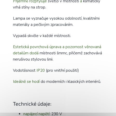
Příjemně rozptyluje
světlo v místnosti
a
klimaticky
vrhá stíny na strop.
Lampa se vyznačuje vysokou odolností, kvalitními
materiály a pečlivým zpracováním.
Vypadá skvěle v každé místnosti.
Estetická povrchová úprava a pozornost věnovaná
detailům dodá
místnosti šmrnc, přičemž zachovává
nerušivou stylovou linii.
Vodotěsnost
IP20
(pro vnitřní použití)
Ideálně se hodí
do moderních i klasických interiérů.
Technické údaje:
napájecí napětí
: 230 V