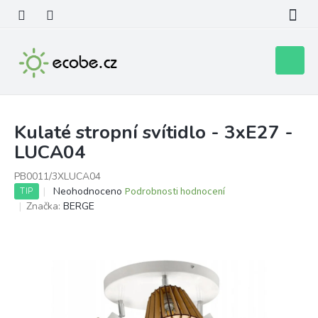
Přejít
na
obsah
Nákupní
košík
Kulaté stropní svítidlo - 3xE27 -
LUCA04
PB0011/3XLUCA04
Průměrné
Neohodnoceno
Podrobnosti hodnocení
TIP
hodnocení
Značka:
BERGE
produktu
je
0,0
z
5
hvězdiček.