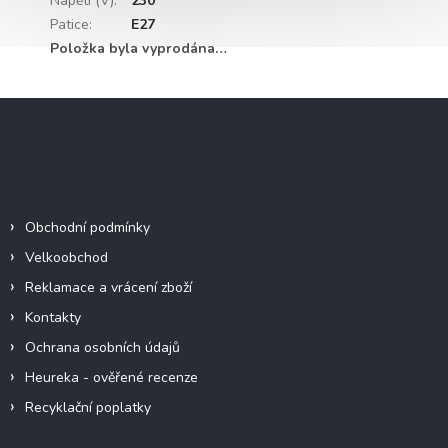
Napětí (V)
:
230
Patice
:
E27
Položka byla vyprodána…
Z
á
p
a
Informace pro vás
t
í
Obchodní podmínky
Velkoobchod
Reklamace a vrácení zboží
Kontakty
Ochrana osobních údajů
Heureka - ověřené recenze
Recyklační poplatky