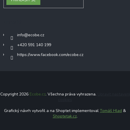
Kontakt
info
@
ecobe.cz
+420 591 140 199
https://www.facebook.com/ecobe.cz
Copyright 2026
Ecobe.cz
. Všechna práva vyhrazena.
Upravit nastavení
cookies
Grafický návrh vytvořil a na Shoptet implementoval
Tomáš Hlad
&
Shoptetak.cz
.