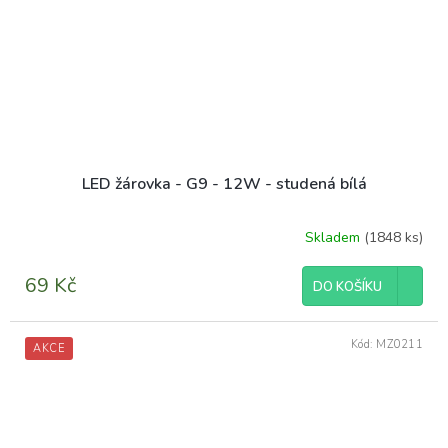
LED žárovka - G9 - 12W - studená bílá
Skladem
(1848 ks)
69 Kč
DO KOŠÍKU
Kód:
MZ0211
AKCE