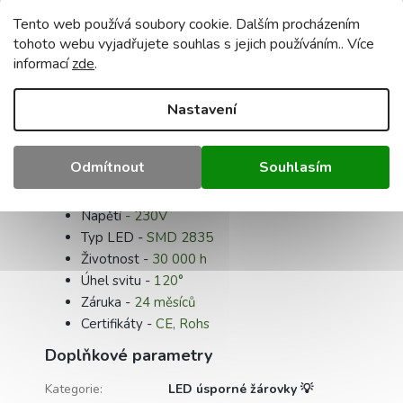
Popis
Podobné (8)
Diskuze
Tento web používá soubory cookie. Dalším procházením
tohoto webu vyjadřujete souhlas s jejich používáním.. Více
Detailní popis produktu
informací
zde
.
Parametry:
Nastavení
Barva -
teplá bílá
Teplota barvy -
3000K
Odmítnout
Souhlasím
Příkon -
7W
Světelný tok
- 590Lm
Napětí
- 230V
Typ LED -
SMD 2835
Životnost -
30 000 h
Úhel svitu -
120°
Záruka -
24 měsíců
Certifikáty -
CE, Rohs
Doplňkové parametry
Kategorie
:
LED úsporné žárovky 💡