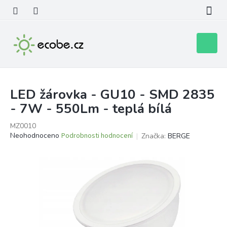
Přejít
na
obsah
Nákupní
košík
LED žárovka - GU10 - SMD 2835
- 7W - 550Lm - teplá bílá
MZ0010
Průměrné
Neohodnoceno
Podrobnosti hodnocení
Značka:
BERGE
hodnocení
produktu
je
0,0
z
5
hvězdiček.