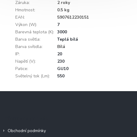
Záruka
:
2 roky
Hmotnost
:
0.5 kg
EAN
:
5907612230151
Výkon (W)
:
7
Barevná teplota (K)
:
3000
Barva světla
:
Teplá bílá
Barva svítidla
:
Bílá
IP
:
20
Napětí (V)
:
230
Patice
:
GU10
Světelný tok (Lm)
:
550
Z
á
p
a
Informace pro vás
t
í
Obchodní podmínky