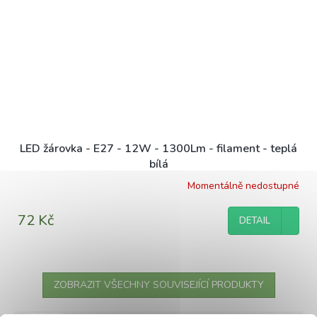
LED žárovka - E27 - 12W - 1300Lm - filament - teplá
bílá
Momentálně nedostupné
Průměrné
hodnocení
produktu
72 Kč
DETAIL
je
5,0
z
5
hvězdiček.
ZOBRAZIT VŠECHNY SOUVISEJÍCÍ PRODUKTY