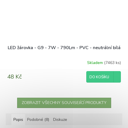
LED žárovka - G9 - 7W - 790Lm - PVC - neutrální bílá
Skladem
(7463 ks)
48 Kč
DO KOŠÍKU
ZOBRAZIT VŠECHNY SOUVISEJÍCÍ PRODUKTY
Popis
Podobné (8)
Diskuze