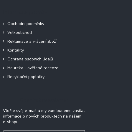
p
a
Informace pro vás
t
í
Obchodní podmínky
Velkoobchod
Reklamace a vrácení zboží
Kontakty
Ochrana osobních údajů
Heureka - ověřené recenze
Recyklační poplatky
Odebírat newsletter
Vložte svůj e-mail a my vám budeme zasílat
informace o nových produktech na našem
e-shopu.