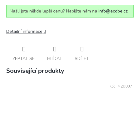
Našli jste někde lepší cenu? Napište nám na
info@ecobe.cz
.
Detailní informace
ZEPTAT SE
HLÍDAT
SDÍLET
Související produkty
Kód:
MZ0007