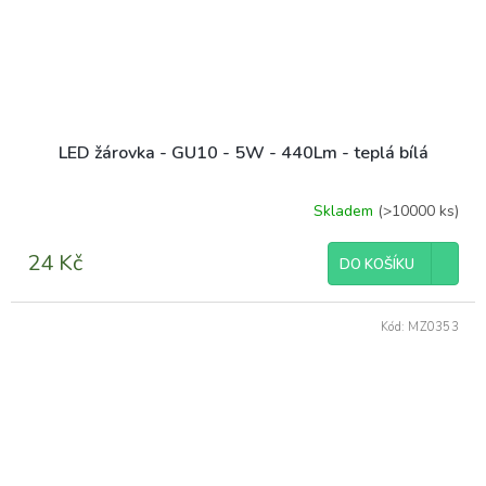
LED žárovka - GU10 - 5W - 440Lm - teplá bílá
Skladem
(>10000 ks)
Průměrné
hodnocení
produktu
24 Kč
DO KOŠÍKU
je
3,7
z
Kód:
MZ0353
5
hvězdiček.