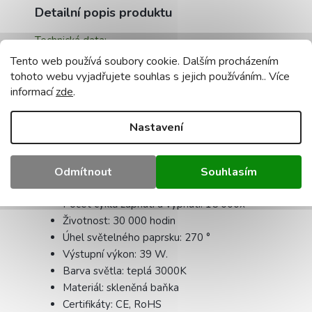
Detailní popis produktu
Technická data:
Tento web používá soubory cookie. Dalším procházením
Model: E27 39W
tohoto webu vyjadřujete souhlas s jejich používáním.. Více
Napájecí napětí: 230V AC 50-60 Hz
informací
zde
.
Materiál: plast, hliník
Typ diody SMD: 2835
Nastavení
Světelný tok: 3900Lm
Velikost: délka 23,5cm / šířka 8cm / rozpětí
30cm
Odmítnout
Souhlasím
Stmívatelné: ne
Počet cyklů zapnutí a vypnutí: 15 000x
Životnost: 30 000 hodin
Úhel světelného paprsku: 270 °
Výstupní výkon: 39 W.
Barva světla: teplá 3000K
Materiál: skleněná baňka
Certifikáty: CE, RoHS