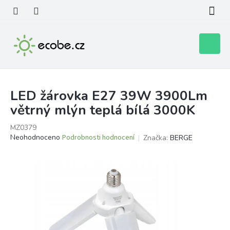
Přejít
na
obsah
Nákupní
košík
LED žárovka E27 39W 3900Lm
větrný mlýn teplá bílá 3000K
MZ0379
Průměrné
Neohodnoceno
Podrobnosti hodnocení
Značka:
BERGE
hodnocení
produktu
je
0,0
z
5
hvězdiček.