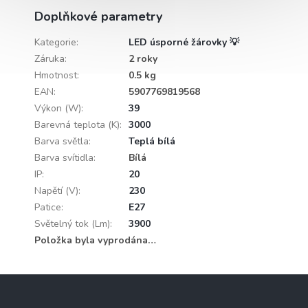
Doplňkové parametry
Kategorie
:
LED úsporné žárovky 💡
Záruka
:
2 roky
Hmotnost
:
0.5 kg
EAN
:
5907769819568
Výkon (W)
:
39
Barevná teplota (K)
:
3000
Barva světla
:
Teplá bílá
Barva svítidla
:
Bílá
IP
:
20
Napětí (V)
:
230
Patice
:
E27
Světelný tok (Lm)
:
3900
Položka byla vyprodána…
Z
á