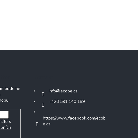
tter
Kontakt
vám budeme
info
@
ecobe.cz
h
hopu.
+420 591 140 199
https://www.facebook.com/ecob
síte s
e.cz
obních