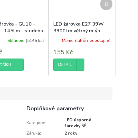
Další
produkt
árovka - GU10 -
LED žárovka E27 39W
- 145Lm - studena
3900Lm větrný mlýn
teplá bílá 3000K
Skladem
(5145 ks)
Momentálně nedostupné
č
155 Kč
DETAIL
OŠÍKU
Doplňkové parametry
LED úsporné
Kategorie
:
žárovky 💡
Záruka
:
2 roky