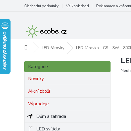
Přejít
Obchodní podmínky
Velkoobchod
Reklamace a vrácení
na
obsah
Domů
LED žárovky
LED žárovka - G9 - 8W - 800
LE
P
Přeskočit
o
Kategorie
kategorie
Prům
Neoh
s
hodn
t
Novinky
produ
r
je
a
Akční zboží
0,0
n
z
Výprodeje
5
n
hvězd
í
Dům a zahrada
p
a
LED svítidla
n