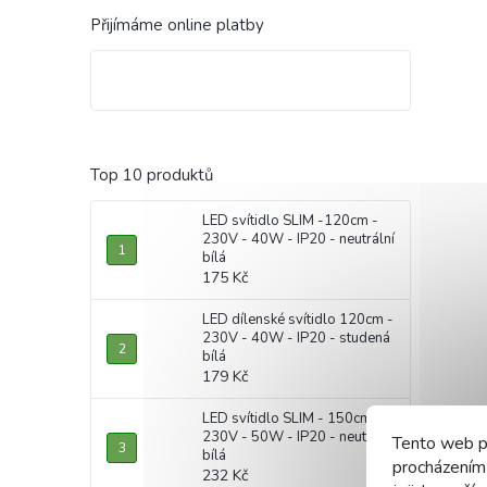
Přijímáme online platby
Top 10 produktů
LED svítidlo SLIM -120cm -
230V - 40W - IP20 - neutrální
bílá
175 Kč
LED dílenské svítidlo 120cm -
230V - 40W - IP20 - studená
bílá
179 Kč
LED svítidlo SLIM - 150cm -
230V - 50W - IP20 - neutrální
Tento web p
bílá
procházením
232 Kč