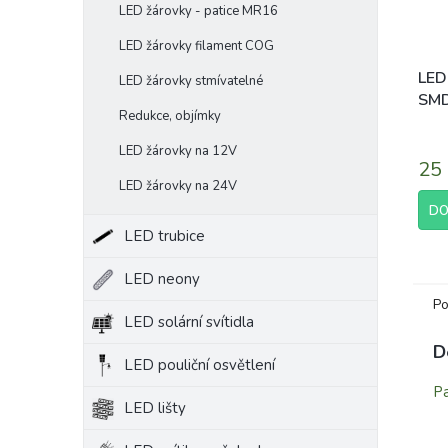
LED žárovky - patice MR16
LED žárovky filament COG
LED
LED žárovky stmívatelné
SMD
Redukce, objímky
550
LED žárovky na 12V
25
LED žárovky na 24V
DO
LED trubice
LED neony
Po
LED solární svítidla
D
LED pouliční osvětlení
Pa
LED lišty