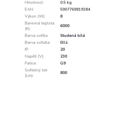
Hmotnost
:
0.5 kg
EAN
:
5907769819384
Výkon (W)
:
8
Barevná teplota
6000
(K)
:
Barva světla
:
Studená bílá
Barva svítidla
:
Bílá
IP
:
20
Napětí (V)
:
230
Patice
:
G9
Světelný tok
800
(Lm)
: