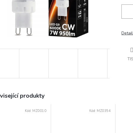
Detail
TI
visející produkty
Kód:
MZ0010
Kód:
MZ0354