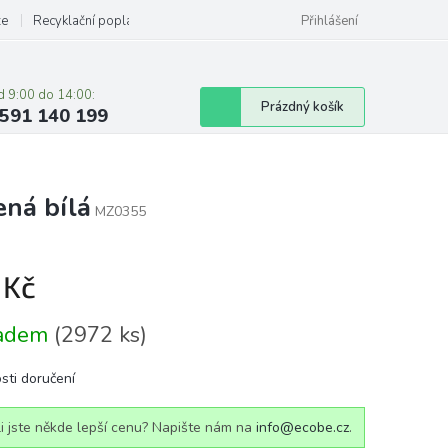
ze
Recyklační poplatky
Přihlášení
d 9:00 do 14:00:
Nákupní
Prázdný košík
591 140 199
košík
ná bílá
MZ0355
 Kč
á
ladem
(2972 ks)
sti doručení
i jste někde lepší cenu? Napište nám na
info@ecobe.cz
.