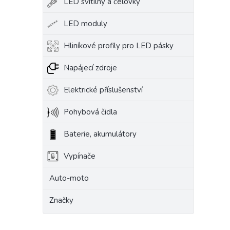
LED svítilny a čelovky
LED moduly
Hliníkové profily pro LED pásky
Napájecí zdroje
Elektrické příslušenství
Pohybová čidla
Baterie, akumulátory
Vypínače
Auto-moto
Značky