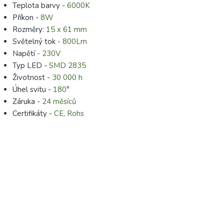
Teplota barvy -
6000K
Příkon -
8W
Rozměry:
15 x 61 mm
Světelný tok
- 800Lm
Napětí
- 230V
Typ LED -
SMD 2835
Životnost -
30 000 h
Úhel svitu -
180°
Záruka -
24 měsíců
Certifikáty -
CE, Rohs