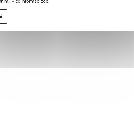
áním.. Více informací
zde
.
í