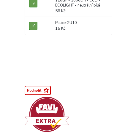
120cm - 1800Lm - CCD -
ECOLIGHT - neutrální bílá
56 Kč
Patice GU10
15 Kč