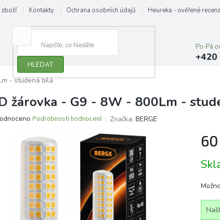
 zboží
Kontakty
Ochrana osobních údajů
Heureka - ověřené recen
Po-Pá o
+420 
HLEDAT
Lm - studená bílá
D žárovka - G9 - 8W - 800Lm - stude
ěrné
odnoceno
Podrobnosti hodnocení
Značka:
BERGE
ocení
60
ktu
Měrn
Sk
cena:
iček.
Možno
Našl