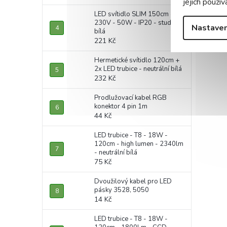
jejich použív
LED svítidlo SLIM 150cm -
230V - 50W - IP20 - studená
Nastaven
bílá
221 Kč
Hermetické svítidlo 120cm +
2x LED trubice - neutrální bílá
232 Kč
Prodlužovací kabel RGB
konektor 4 pin 1m
44 Kč
LED trubice - T8 - 18W -
120cm - high lumen - 2340lm
- neutrální bílá
75 Kč
Dvoužilový kabel pro LED
pásky 3528, 5050
14 Kč
LED trubice - T8 - 18W -