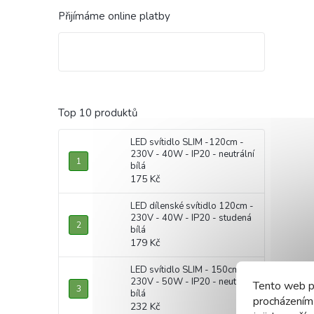
Přijímáme online platby
Top 10 produktů
LED svítidlo SLIM -120cm -
230V - 40W - IP20 - neutrální
bílá
175 Kč
LED dílenské svítidlo 120cm -
230V - 40W - IP20 - studená
bílá
179 Kč
LED svítidlo SLIM - 150cm -
230V - 50W - IP20 - neutrální
Tento web p
bílá
procházením
232 Kč