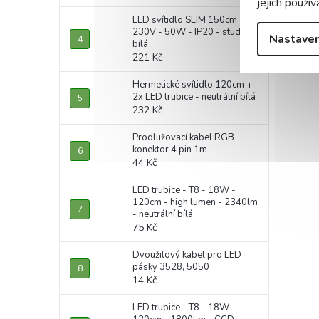
jejich použív
LED svítidlo SLIM 150cm -
230V - 50W - IP20 - studená
Nastaven
bílá
221 Kč
Hermetické svítidlo 120cm +
2x LED trubice - neutrální bílá
232 Kč
Prodlužovací kabel RGB
konektor 4 pin 1m
44 Kč
LED trubice - T8 - 18W -
120cm - high lumen - 2340lm
- neutrální bílá
75 Kč
Dvoužilový kabel pro LED
pásky 3528, 5050
14 Kč
LED trubice - T8 - 18W -