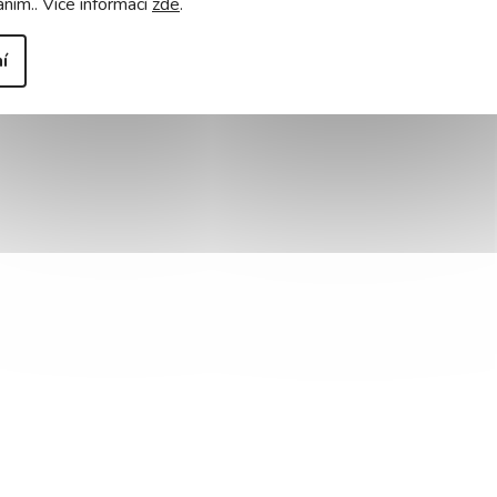
áním.. Více informací
zde
.
í