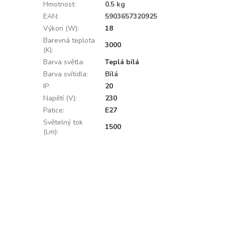
Hmotnost
:
0.5 kg
EAN
:
5903657320925
Výkon (W)
:
18
Barevná teplota
3000
(K)
:
Barva světla
:
Teplá bílá
Barva svítidla
:
Bílá
IP
:
20
Napětí (V)
:
230
Patice
:
E27
Světelný tok
1500
(Lm)
: