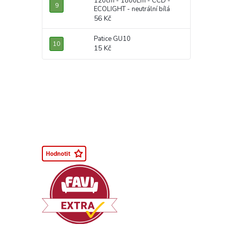
120cm - 1800Lm - CCD -
ECOLIGHT - neutrální bílá
56 Kč
Patice GU10
15 Kč