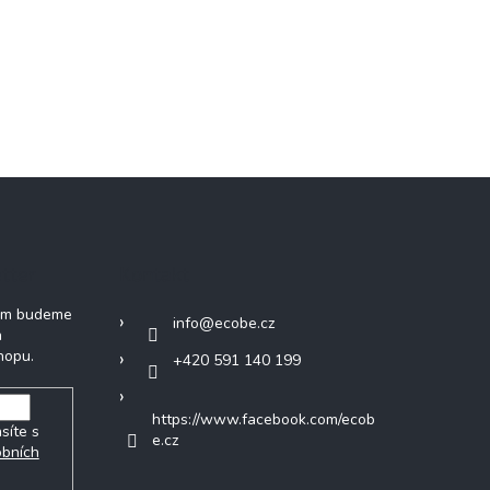
tter
Kontakt
vám budeme
info
@
ecobe.cz
h
hopu.
+420 591 140 199
https://www.facebook.com/ecob
síte s
e.cz
obních