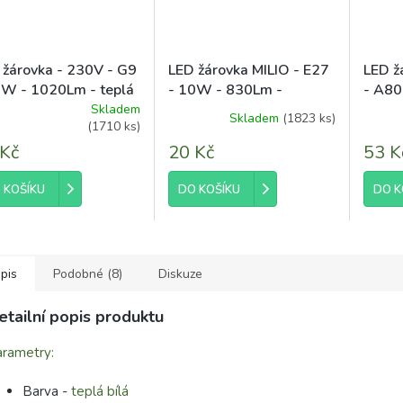
 žárovka - 230V - G9
LED žárovka MILIO - E27
LED ž
2W - 1020Lm - teplá
- 10W - 830Lm -
- A80
á - 3000K
studená bílá
neutrá
Skladem
Skladem
(1823 ks)
ěrné
(1710 ks)
ocení
 Kč
20 Kč
53 K
uktu
 KOŠÍKU
DO KOŠÍKU
DO K
diček.
pis
Podobné (8)
Diskuze
etailní popis produktu
rametry:
Barva -
teplá bílá