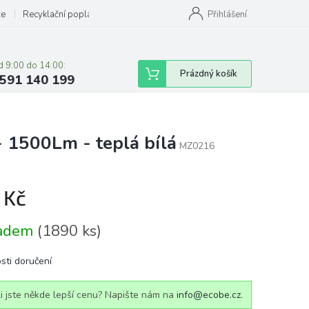
ze
Recyklační poplatky
Přihlášení
d 9:00 do 14:00:
Nákupní
Prázdný košík
591 140 199
košík
 1500Lm - teplá bílá
MZ0216
 Kč
á
ladem
(1890 ks)
sti doručení
i jste někde lepší cenu? Napište nám na
info@ecobe.cz
.