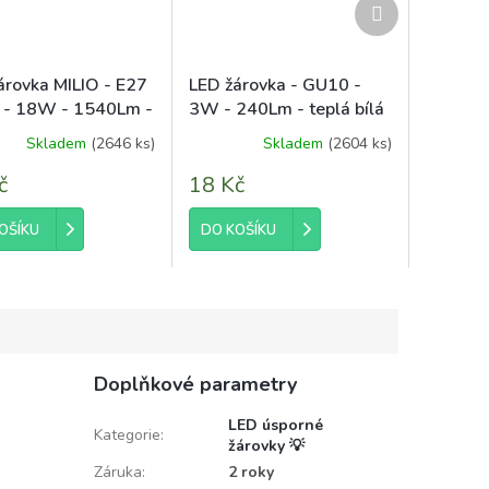
Další
produkt
árovka MILIO - E27
LED žárovka - GU10 -
 - 18W - 1540Lm -
3W - 240Lm - teplá bílá
lní bílá
Skladem
(2646 ks)
Skladem
(2604 ks)
č
18 Kč
OŠÍKU
DO KOŠÍKU
Doplňkové parametry
LED úsporné
Kategorie
:
žárovky 💡
Záruka
:
2 roky