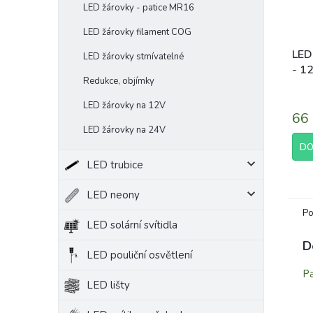
LED žárovky - patice MR16
LED žárovky filament COG
LED
LED žárovky stmívatelné
- 1
Redukce, objímky
bíl
Prům
LED žárovky na 12V
hodn
66
prod
LED žárovky na 24V
je
3,8
DO
z
LED trubice
5
hvěz
LED neony
Po
LED solární svítidla
D
LED pouliční osvětlení
Pa
LED lišty