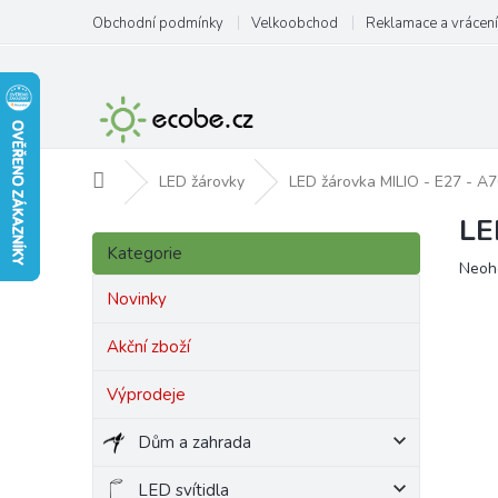
Přejít
Obchodní podmínky
Velkoobchod
Reklamace a vrácení
na
obsah
Domů
LED žárovky
LED žárovka MILIO - E27 - A7
LE
P
Přeskočit
o
Kategorie
kategorie
Prům
Neoh
s
hodn
t
Novinky
produ
r
je
a
Akční zboží
0,0
n
z
Výprodeje
5
n
hvězd
í
Dům a zahrada
p
a
LED svítidla
n