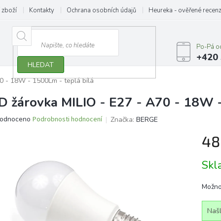
 zboží
Kontakty
Ochrana osobních údajů
Heureka - ověřené recen
Po-Pá o
+420 
HLEDAT
0 - 18W - 1500Lm - teplá bílá
D žárovka MILIO - E27 - A70 - 18W -
ěrné
odnoceno
Podrobnosti hodnocení
Značka:
BERGE
ocení
48
ktu
Měrn
Sk
cena:
iček.
Možno
Našl