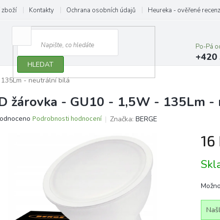
 zboží
Kontakty
Ochrana osobních údajů
Heureka - ověřené recen
Po-Pá o
+420 
HLEDAT
135Lm - neutrální bílá
D žárovka - GU10 - 1,5W - 135Lm - n
ěrné
odnoceno
Podrobnosti hodnocení
Značka:
BERGE
ocení
16
ktu
Měrn
Sk
cena:
iček.
Možno
Našl