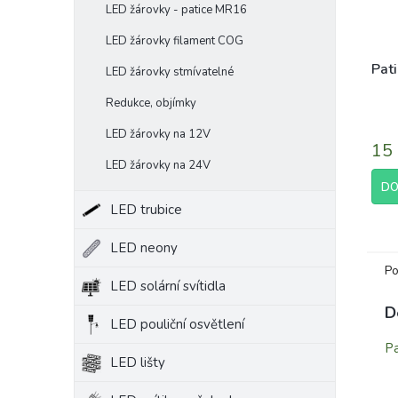
LED žárovky - patice MR16
LED žárovky filament COG
Pat
LED žárovky stmívatelné
Redukce, objímky
Prům
LED žárovky na 12V
hodn
15
prod
LED žárovky na 24V
je
5,0
DO
z
LED trubice
5
hvěz
LED neony
Po
LED solární svítidla
D
LED pouliční osvětlení
Pa
LED lišty