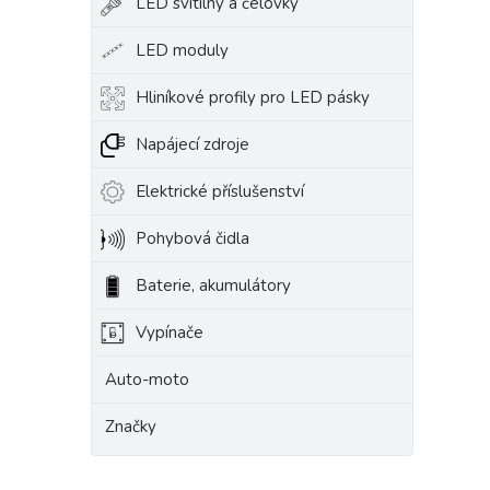
LED svítilny a čelovky
LED moduly
Hliníkové profily pro LED pásky
Napájecí zdroje
Elektrické příslušenství
Pohybová čidla
Baterie, akumulátory
Vypínače
Auto-moto
Značky