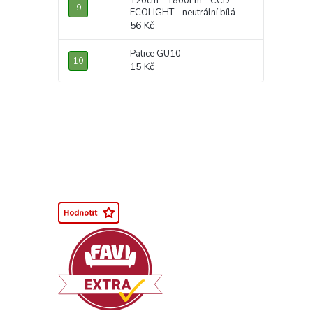
120cm - 1800Lm - CCD -
ECOLIGHT - neutrální bílá
56 Kč
Patice GU10
15 Kč