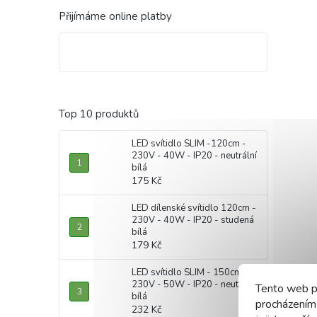
Přijímáme online platby
Top 10 produktů
LED svítidlo SLIM -120cm -
230V - 40W - IP20 - neutrální
bílá
175 Kč
LED dílenské svítidlo 120cm -
230V - 40W - IP20 - studená
bílá
179 Kč
LED svítidlo SLIM - 150cm -
230V - 50W - IP20 - neutrální
Tento web p
bílá
procházením
232 Kč