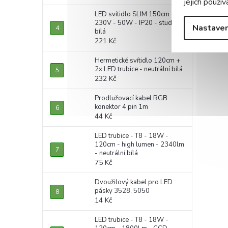
jejich použív
LED svítidlo SLIM 150cm -
230V - 50W - IP20 - studená
Nastaven
bílá
221 Kč
Hermetické svítidlo 120cm +
2x LED trubice - neutrální bílá
232 Kč
Prodlužovací kabel RGB
konektor 4 pin 1m
44 Kč
LED trubice - T8 - 18W -
120cm - high lumen - 2340lm
- neutrální bílá
75 Kč
Dvoužilový kabel pro LED
pásky 3528, 5050
14 Kč
LED trubice - T8 - 18W -