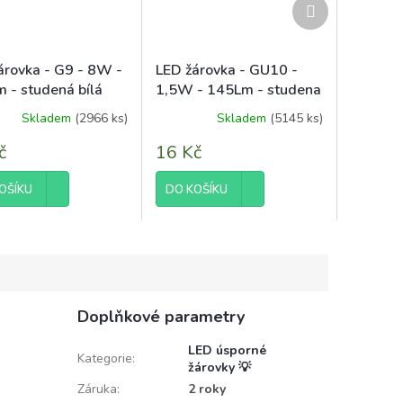
Další
produkt
árovka - G9 - 8W -
LED žárovka - GU10 -
 - studená bílá
1,5W - 145Lm - studena
bílá
Skladem
(2966 ks)
Skladem
(5145 ks)
č
16 Kč
OŠÍKU
DO KOŠÍKU
Doplňkové parametry
LED úsporné
Kategorie
:
žárovky 💡
Záruka
:
2 roky