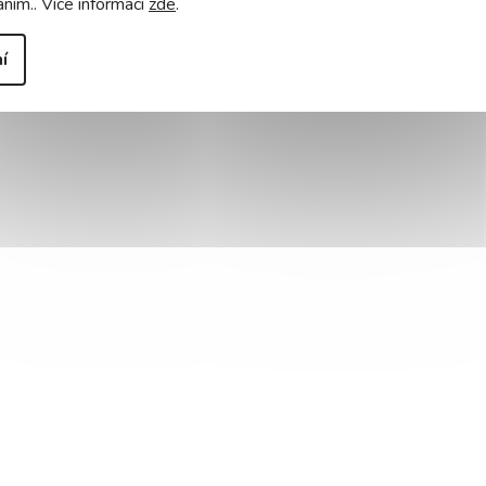
áním.. Více informací
zde
.
í