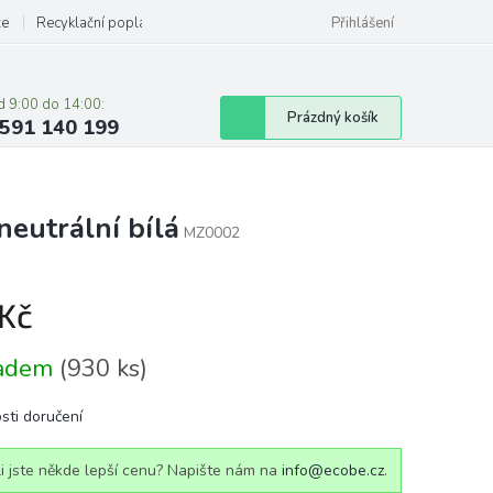
ze
Recyklační poplatky
Přihlášení
d 9:00 do 14:00:
Nákupní
Prázdný košík
591 140 199
košík
eutrální bílá
MZ0002
 Kč
á
ladem
(930 ks)
sti doručení
i jste někde lepší cenu? Napište nám na
info@ecobe.cz
.