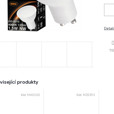
Detail
TI
visející produkty
Kód:
MA0100
Kód:
MZ0353