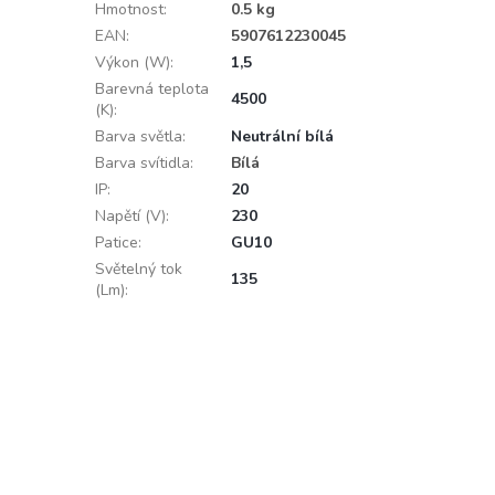
Hmotnost
:
0.5 kg
EAN
:
5907612230045
Výkon (W)
:
1,5
Barevná teplota
4500
(K)
:
Barva světla
:
Neutrální bílá
Barva svítidla
:
Bílá
IP
:
20
Napětí (V)
:
230
Patice
:
GU10
Světelný tok
135
(Lm)
: