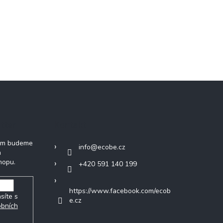
tter
Kontakt
vám budeme
info
@
ecobe.cz
h
hopu.
+420 591 140 199
https://www.facebook.com/ecob
síte s
e.cz
obních