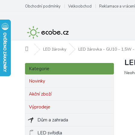
Přejít
Obchodní podmínky
Velkoobchod
Reklamace a vrácení
na
obsah
Domů
LED žárovky
LED žárovka - GU10 - 1,5W - 
LE
P
Přeskočit
o
Kategorie
kategorie
Prům
Neoh
s
hodn
t
Novinky
produ
r
je
a
Akční zboží
0,0
n
z
Výprodeje
5
n
hvězd
í
Dům a zahrada
p
a
LED svítidla
n