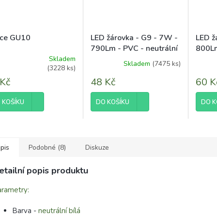
ice GU10
LED žárovka - G9 - 7W -
LED ž
790Lm - PVC - neutrální
800Lm
bílá
Skladem
Skladem
(7475 ks)
ěrné
(3228 ks)
ocení
 Kč
48 Kč
60 K
uktu
 KOŠÍKU
DO KOŠÍKU
DO K
diček.
pis
Podobné (8)
Diskuze
etailní popis produktu
rametry:
Barva -
neutrální bílá