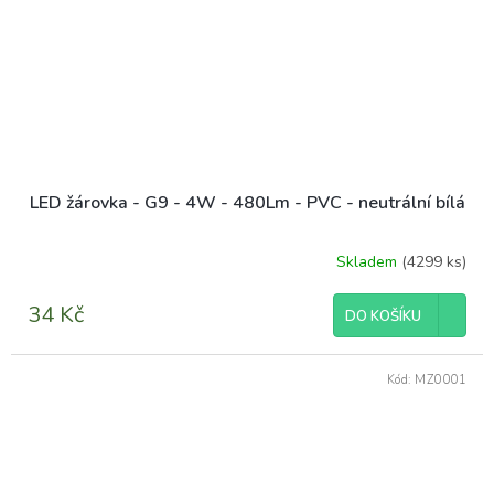
LED žárovka - G9 - 4W - 480Lm - PVC - neutrální bílá
Skladem
(4299 ks)
Průměrné
hodnocení
produktu
34 Kč
DO KOŠÍKU
je
4,0
z
Kód:
MZ0001
5
hvězdiček.