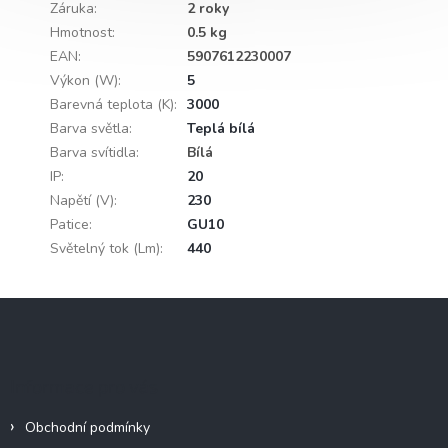
Záruka
:
2 roky
Hmotnost
:
0.5 kg
EAN
:
5907612230007
Výkon (W)
:
5
Barevná teplota (K)
:
3000
Barva světla
:
Teplá bílá
Barva svítidla
:
Bílá
IP
:
20
Napětí (V)
:
230
Patice
:
GU10
Světelný tok (Lm)
:
440
Z
á
p
a
Informace pro vás
t
í
Obchodní podmínky