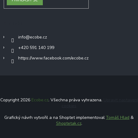
Kontakt
info
@
ecobe.cz
+420 591 140 199
https://www.facebook.com/ecobe.cz
Copyright 2026
Ecobe.cz
. Všechna práva vyhrazena.
Upravit nastavení
cookies
Grafický návrh vytvořil a na Shoptet implementoval
Tomáš Hlad
&
Shoptetak.cz
.