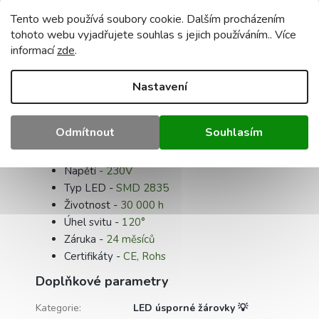
Popis
Podobné (8)
Diskuze
Tento web používá soubory cookie. Dalším procházením
tohoto webu vyjadřujete souhlas s jejich používáním.. Více
Detailní popis produktu
informací
zde
.
Parametry:
Nastavení
Barva -
teplá bílá
Teplota barvy -
3000K
Odmítnout
Souhlasím
Příkon -
5W
Světelný tok
- 440Lm
Napětí
- 230V
Typ LED -
SMD 2835
Životnost -
30 000 h
Úhel svitu -
120°
Záruka -
24 měsíců
Certifikáty -
CE, Rohs
Doplňkové parametry
Kategorie
:
LED úsporné žárovky 💡