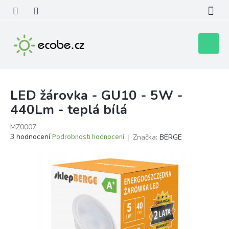
Přejít
na
obsah
Nákupní
košík
LED žárovka - GU10 - 5W -
440Lm - teplá bílá
MZ0007
Průměrné
3 hodnocení
Podrobnosti hodnocení
Značka:
BERGE
hodnocení
produktu
je
3,7
z
5
hvězdiček.