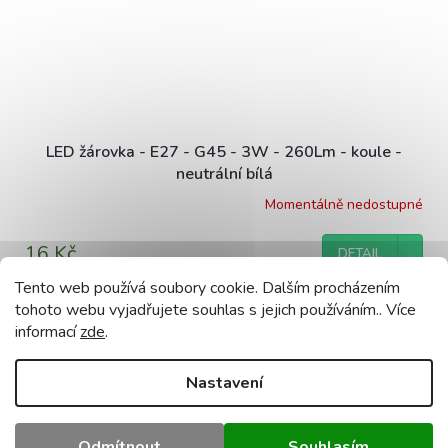
LED žárovka - E27 - G45 - 3W - 260Lm - koule -
neutrální bílá
Momentálně nedostupné
16 Kč
DETAIL
Tento web používá soubory cookie. Dalším procházením
tohoto webu vyjadřujete souhlas s jejich používáním.. Více
informací
zde
.
ZOBRAZIT VŠECHNY SOUVISEJÍCÍ PRODUKTY
Nastavení
Popis
Podobné (8)
Diskuze
Odmítnout
Souhlasím