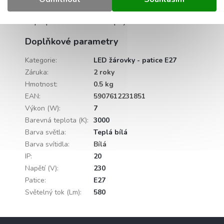
Detailní popis produktu
Popis produktu není dostupný
Doplňkové parametry
Kategorie
:
LED žárovky - patice E27
Záruka
:
2 roky
Hmotnost
:
0.5 kg
EAN
:
5907612231851
Výkon (W)
:
7
Barevná teplota (K)
:
3000
Barva světla
:
Teplá bílá
Barva svítidla
:
Bílá
IP
:
20
Napětí (V)
:
230
Patice
:
E27
Světelný tok (Lm)
:
580
Z