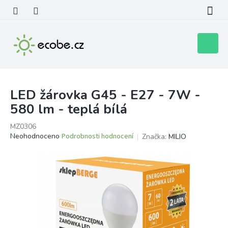
Přejít
na
obsah
Nákupní
košík
LED žárovka G45 - E27 - 7W -
580 lm - teplá bílá
MZ0306
Průměrné
Neohodnoceno
Podrobnosti hodnocení
Značka:
MILIO
hodnocení
produktu
je
0,0
z
5
hvězdiček.