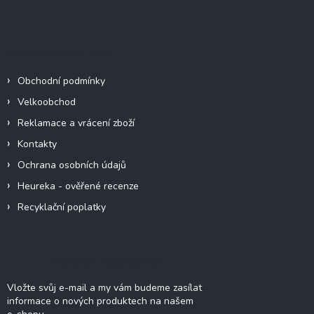
á
p
a
Informace pro vás
t
í
Obchodní podmínky
Velkoobchod
Reklamace a vrácení zboží
Kontakty
Ochrana osobních údajů
Heureka - ověřené recenze
Recyklační poplatky
Odebírat newsletter
Vložte svůj e-mail a my vám budeme zasílat
informace o nových produktech na našem