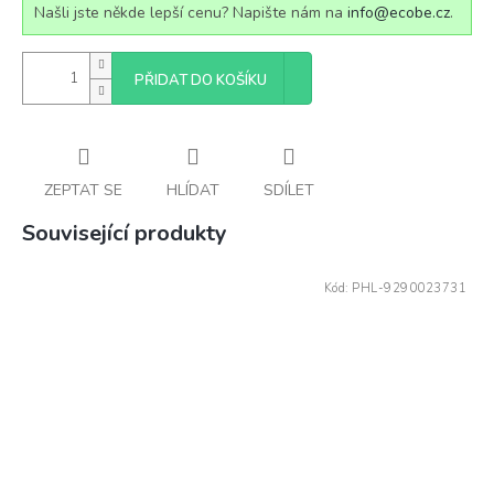
Našli jste někde lepší cenu? Napište nám na
info@ecobe.cz
.
PŘIDAT DO KOŠÍKU
ZEPTAT SE
HLÍDAT
SDÍLET
Související produkty
Kód:
PHL-9290023731