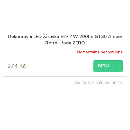
Dekorativní LED žárovka E27 4W 200lm G130 Amber
Retro - řada ZERO
Momentálně nedostupné
274 Kč
DETAIL
Kód:
ZA-E27-A60-6W-3000K