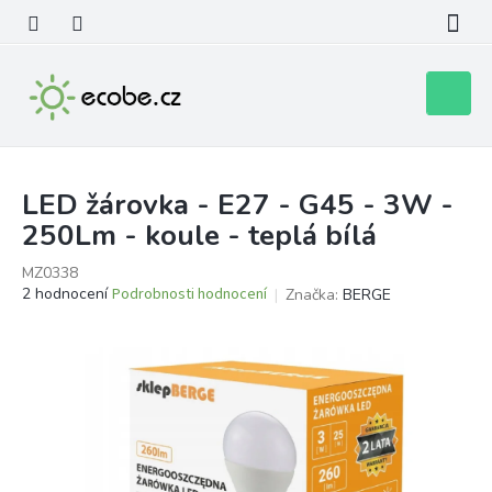
Přejít
na
obsah
Nákupní
košík
LED žárovka - E27 - G45 - 3W -
250Lm - koule - teplá bílá
MZ0338
Průměrné
2 hodnocení
Podrobnosti hodnocení
Značka:
BERGE
hodnocení
produktu
je
4,5
z
5
hvězdiček.