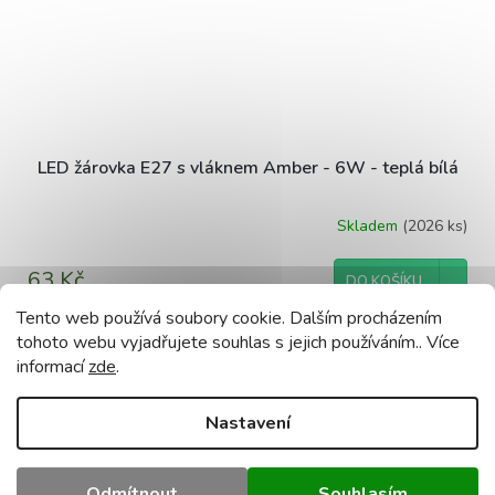
LED žárovka E27 s vláknem Amber - 6W - teplá bílá
Skladem
(2026 ks)
63 Kč
DO KOŠÍKU
Tento web používá soubory cookie. Dalším procházením
tohoto webu vyjadřujete souhlas s jejich používáním.. Více
informací
zde
.
ZOBRAZIT VŠECHNY SOUVISEJÍCÍ PRODUKTY
Nastavení
Popis
Podobné (8)
Diskuze
Odmítnout
Souhlasím