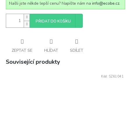
Našli jste někde lepší cenu? Napište nám na
info@ecobe.cz
.
PŘIDAT DO KOŠÍKU
ZEPTAT SE
HLÍDAT
SDÍLET
Související produkty
Kód:
SZ61041