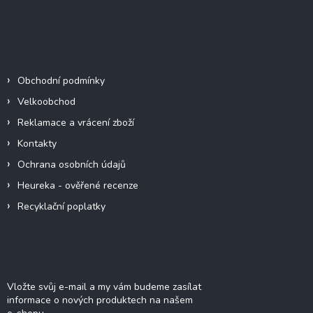
á
p
a
Informace pro vás
t
í
Obchodní podmínky
Velkoobchod
Reklamace a vrácení zboží
Kontakty
Ochrana osobních údajů
Heureka - ověřené recenze
Recyklační poplatky
Odebírat newsletter
Vložte svůj e-mail a my vám budeme zasílat
informace o nových produktech na našem