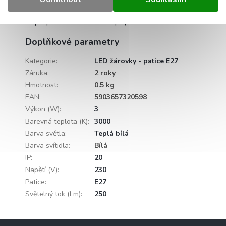
Detailní popis produktu
Popis produktu není dostupný
Doplňkové parametry
Kategorie
:
LED žárovky - patice E27
Záruka
:
2 roky
Hmotnost
:
0.5 kg
EAN
:
5903657320598
Výkon (W)
:
3
Barevná teplota (K)
:
3000
Barva světla
:
Teplá bílá
Barva svítidla
:
Bílá
IP
:
20
Napětí (V)
:
230
Patice
:
E27
Světelný tok (Lm)
:
250
Z