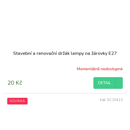
Stavební a renovační držák lampy na žárovky E27
Momentálně nedostupné
Průměrné
hodnocení
produktu
20 Kč
DETAIL
je
4,0
z
Kód:
EC20423
NOVINKA
5
hvězdiček.