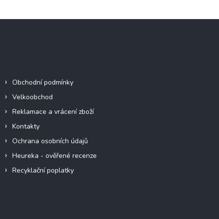
Z
á
p
a
Informace pro vás
t
í
Obchodní podmínky
Velkoobchod
Reklamace a vrácení zboží
Kontakty
Ochrana osobních údajů
Heureka - ověřené recenze
Recyklační poplatky
Odebírat newsletter