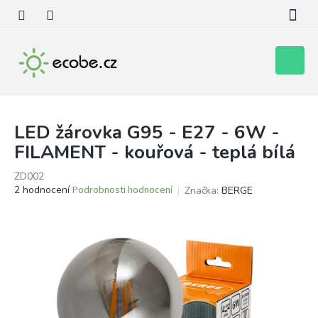
Přejít
na
obsah
Nákupní
košík
LED žárovka G95 - E27 - 6W -
FILAMENT - kouřová - teplá bílá
ZD002
Průměrné
2 hodnocení
Podrobnosti hodnocení
Značka:
BERGE
hodnocení
produktu
je
4,0
z
5
hvězdiček.