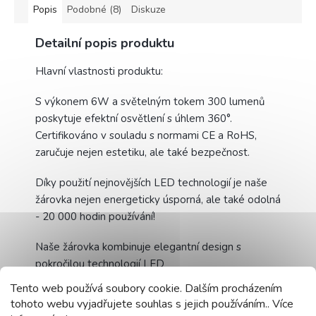
Popis
Podobné (8)
Diskuze
Detailní popis produktu
Hlavní vlastnosti produktu:
S výkonem 6W a světelným tokem 300 lumenů
poskytuje efektní osvětlení s úhlem 360°.
Certifikováno v souladu s normami CE a RoHS,
zaručuje nejen estetiku, ale také bezpečnost.
Díky použití nejnovějších LED technologií je naše
žárovka nejen energeticky úsporná, ale také odolná
- 20 000 hodin používání!
Naše žárovka kombinuje elegantní design s
pokročilou technologií LED
Tento web používá soubory cookie. Dalším procházením
Velké rozměry žárovky G95 zaručují široký
tohoto webu vyjadřujete souhlas s jejich používáním.. Více
pozorovací úhel a rovnoměrně rozptylují světlo.