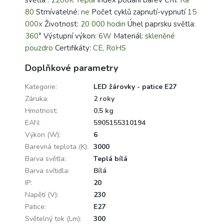
80
Stmívatelné:
ne
Počet cyklů zapnutí-vypnutí
15
000x
Životnost:
20 000 hodin
Úhel paprsku světla:
360°
Výstupní výkon:
6W
Materiál:
skleněné
pouzdro
Certifikáty:
CE, RoHS
Doplňkové parametry
Kategorie
:
LED žárovky - patice E27
Záruka
:
2 roky
Hmotnost
:
0.5 kg
EAN
:
5905155310194
Výkon (W)
:
6
Barevná teplota (K)
:
3000
Barva světla
:
Teplá bílá
Barva svítidla
:
Bílá
IP
:
20
Napětí (V)
:
230
Patice
:
E27
Světelný tok (Lm)
:
300