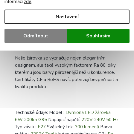
informací
zde
.
Objevte nové možnosti osvětlení vašeho interiéru.
Nastavení
Ideální pro obývací pokoje, ložnice nebo kavárny,
naše žárovka vytváří hřejivou atmosféru. Ideální pro
Odmítnout
Souhlasím
ty, kteří oceňují moderní design a vysoce kvalitní
osvětlení.
Naše žárovka se vyznačuje nejen elegantním
designem, ale také vysokým faktorem Ra 80, díky
kterému jsou barvy přirozenější než u konkurence.
Certifikáty CE a RoHS navíc potvrzují bezpečnost a
kvalitu produktu.
Technické údaje: Model
: Dymiona LED žárovka
6W 300lm G95
Napájecí napětí:
220V-240V 50 Hz
Typ závitu:
E27
Světelný tok:
300 lumenů
Barva
světla
: 2200K Teplá
Index podání barev CRI:
Ra