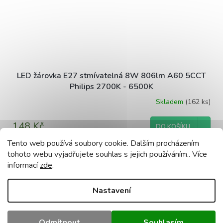
LED žárovka E27 stmívatelná 8W 806lm A60 5CCT
Philips 2700K - 6500K
Skladem
(162 ks)
148 Kč
DO KOŠÍKU
Tento web používá soubory cookie. Dalším procházením
tohoto webu vyjadřujete souhlas s jejich používáním.. Více
informací
zde
.
ZOBRAZIT VŠECHNY SOUVISEJÍCÍ PRODUKTY
Nastavení
Popis
Podobné (8)
Diskuze
Odmítnout
Souhlasím