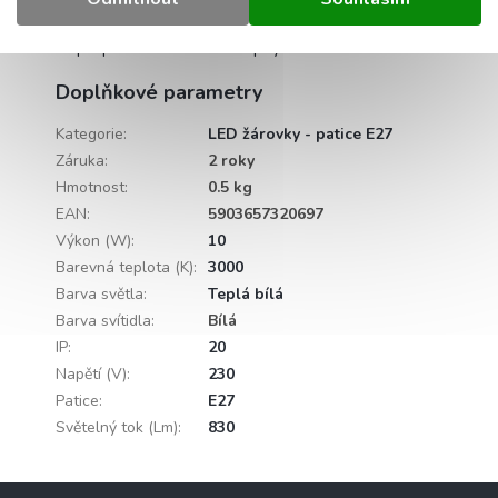
Detailní popis produktu
Popis produktu není dostupný
Doplňkové parametry
Kategorie
:
LED žárovky - patice E27
Záruka
:
2 roky
Hmotnost
:
0.5 kg
EAN
:
5903657320697
Výkon (W)
:
10
Barevná teplota (K)
:
3000
Barva světla
:
Teplá bílá
Barva svítidla
:
Bílá
IP
:
20
Napětí (V)
:
230
Patice
:
E27
Světelný tok (Lm)
:
830
Z