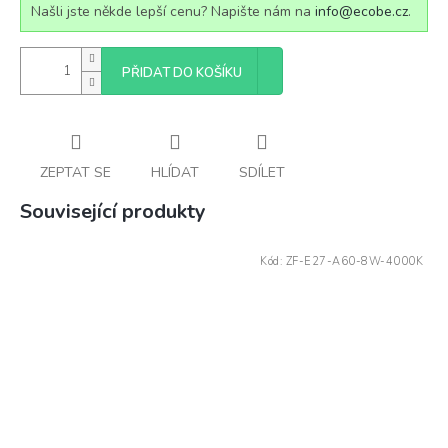
Našli jste někde lepší cenu? Napište nám na
info@ecobe.cz
.
PŘIDAT DO KOŠÍKU
ZEPTAT SE
HLÍDAT
SDÍLET
Související produkty
Kód:
ZF-E27-A60-8W-4000K