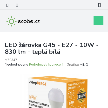
Přejít
na
obsah
Nákupní
košík
LED žárovka G45 - E27 - 10W -
830 lm - teplá bílá
MZ0347
Průměrné
Neohodnoceno
Podrobnosti hodnocení
Značka:
MILIO
hodnocení
produktu
je
0,0
z
5
hvězdiček.