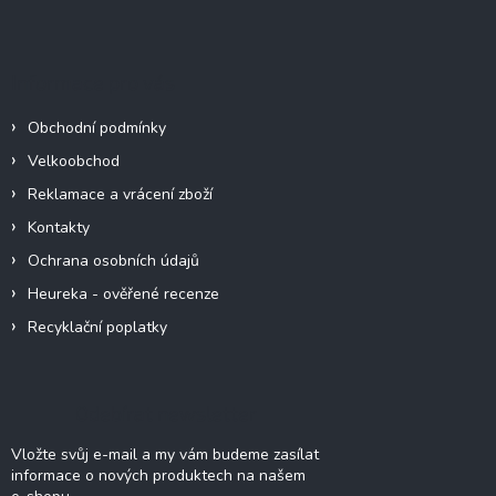
á
p
a
Informace pro vás
t
í
Obchodní podmínky
Velkoobchod
Reklamace a vrácení zboží
Kontakty
Ochrana osobních údajů
Heureka - ověřené recenze
Recyklační poplatky
Odebírat newsletter
Vložte svůj e-mail a my vám budeme zasílat
informace o nových produktech na našem