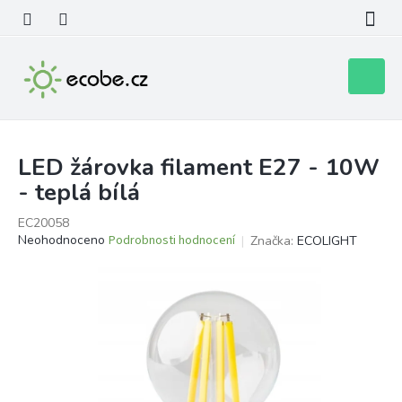
Přejít
na
obsah
Nákupní
košík
LED žárovka filament E27 - 10W
- teplá bílá
EC20058
Průměrné
Neohodnoceno
Podrobnosti hodnocení
Značka:
ECOLIGHT
hodnocení
produktu
je
0,0
z
5
hvězdiček.