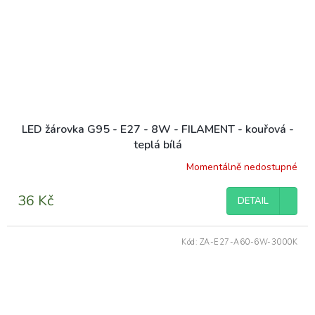
LED žárovka G95 - E27 - 8W - FILAMENT - kouřová -
teplá bílá
Momentálně nedostupné
36 Kč
DETAIL
Kód:
ZA-E27-A60-6W-3000K