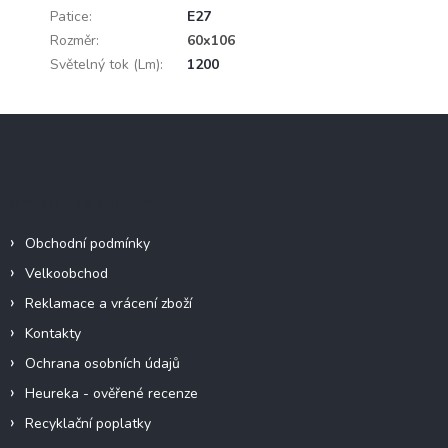
Patice
:
E27
Rozměr
:
60x106
Světelný tok (Lm)
:
1200
Z
á
p
a
Informace pro vás
t
í
Obchodní podmínky
Velkoobchod
Reklamace a vrácení zboží
Kontakty
Ochrana osobních údajů
Heureka - ověřené recenze
Recyklační poplatky