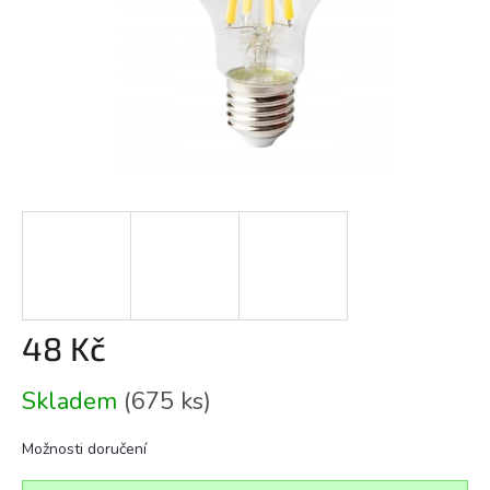
48 Kč
Měrná
Skladem
(675 ks)
cena:
Možnosti doručení