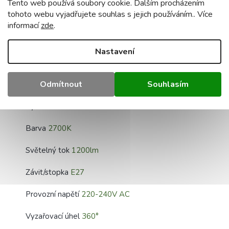
Tento web používá soubory cookie. Dalším procházením
tohoto webu vyjadřujete souhlas s jejich používáním.. Více
Žárovka má také vysoký účiník
(PF) >0,5
, což
informací
zde
.
znamená, že spotřebuje méně elektřiny než tradiční
žárovky.
Nastavení
Odmítnout
Souhlasím
Technická data:
Výkon
10w
Barva
2700K
Světelný tok
1200lm
Závit/stopka
E27
Provozní napětí
220-240V AC
Vyzařovací úhel
360°