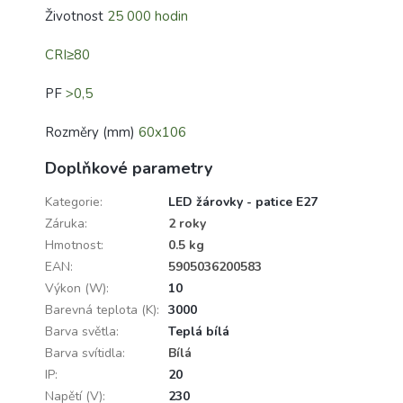
Životnost
25 000 hodin
CRI≥80
PF
>0,5
Rozměry (mm)
60x106
Doplňkové parametry
Kategorie
:
LED žárovky - patice E27
Záruka
:
2 roky
Hmotnost
:
0.5 kg
EAN
:
5905036200583
Výkon (W)
:
10
Barevná teplota (K)
:
3000
Barva světla
:
Teplá bílá
Barva svítidla
:
Bílá
IP
:
20
Napětí (V)
:
230