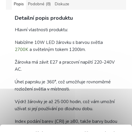
Popis
Podobné (8)
Diskuze
Detailní popis produktu
Hlavní vlastnosti produktu:
Nabízíme 10W LED žárovku s barvou světla
2700K
a světelným tokem 1200lm.
Žárovka má závit E27 a pracovní napětí 220-240V
AC.
Úhel paprsku je 360°, což umožňuje rovnoměrné
rozložení světla v místnosti.
Výdrž žárovky je až 25 000 hodin, což vám umožní
užívat si její používání po dlouhou dobu.
Index podání barev (CRI) je ≥80, takže barvy budou
vypadat přirozeně a sytě.