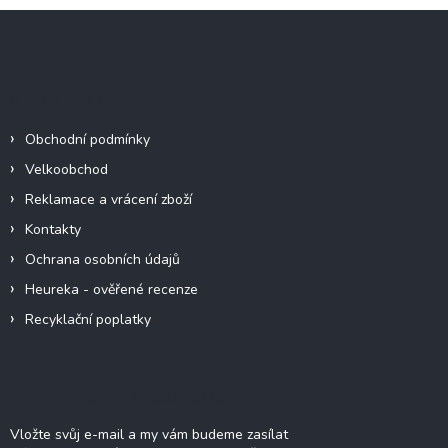
Z
á
p
a
Informace pro vás
t
í
Obchodní podmínky
Velkoobchod
Reklamace a vrácení zboží
Kontakty
Ochrana osobních údajů
Heureka - ověřené recenze
Recyklační poplatky
Odebírat newsletter
Vložte svůj e-mail a my vám budeme zasílat