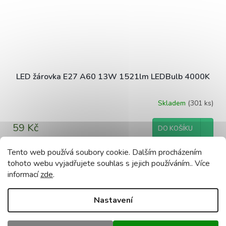
LED žárovka E27 A60 13W 1521lm LEDBulb 4000K
Skladem
(301 ks)
59 Kč
DO KOŠÍKU
Tento web používá soubory cookie. Dalším procházením
tohoto webu vyjadřujete souhlas s jejich používáním.. Více
ZOBRAZIT VŠECHNY SOUVISEJÍCÍ PRODUKTY
informací
zde
.
Nastavení
Popis
Podobné (8)
Diskuze