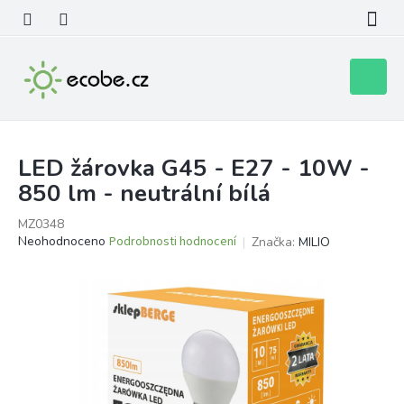
Přejít
na
obsah
Nákupní
košík
LED žárovka G45 - E27 - 10W -
850 lm - neutrální bílá
MZ0348
Průměrné
Neohodnoceno
Podrobnosti hodnocení
Značka:
MILIO
hodnocení
produktu
je
0,0
z
5
hvězdiček.