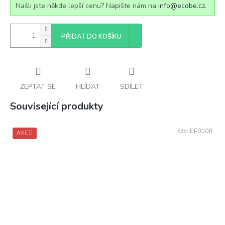
Našli jste někde lepší cenu? Napište nám na
info@ecobe.cz
.
PŘIDAT DO KOŠÍKU
ZEPTAT SE
HLÍDAT
SDÍLET
Související produkty
Kód:
EP0108
AKCE