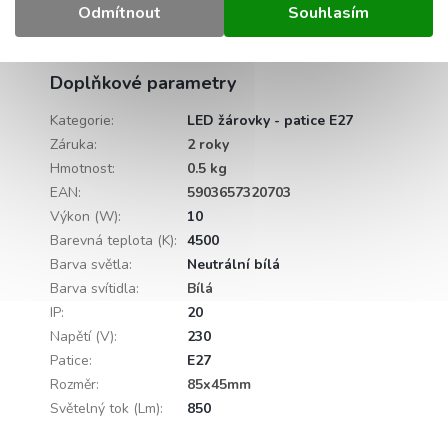
Detailní popis produktu
Odmítnout
Souhlasím
Popis produktu není dostupný
Doplňkové parametry
Kategorie
:
LED žárovky - patice E27
Záruka
:
2 roky
Hmotnost
:
0.5 kg
EAN
:
5903657320703
Výkon (W)
:
10
Barevná teplota (K)
:
4500
Barva světla
:
Neutrální bílá
Barva svítidla
:
Bílá
IP
:
20
Napětí (V)
:
230
Patice
:
E27
Rozměr
:
85x45mm
Světelný tok (Lm)
:
850