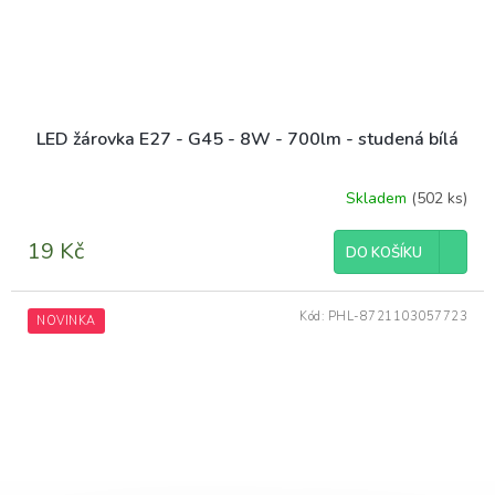
LED žárovka E27 - G45 - 8W - 700lm - studená bílá
Skladem
(502 ks)
Průměrné
hodnocení
produktu
19 Kč
DO KOŠÍKU
je
5,0
z
Kód:
PHL-8721103057723
NOVINKA
5
hvězdiček.