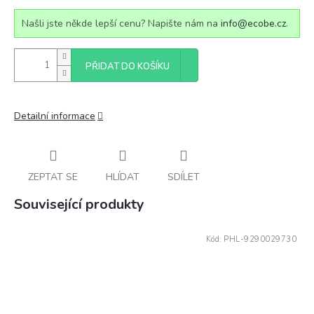
Našli jste někde lepší cenu? Napište nám na
info@ecobe.cz
.
PŘIDAT DO KOŠÍKU
Detailní informace
ZEPTAT SE
HLÍDAT
SDÍLET
Související produkty
Kód:
PHL-9290029730