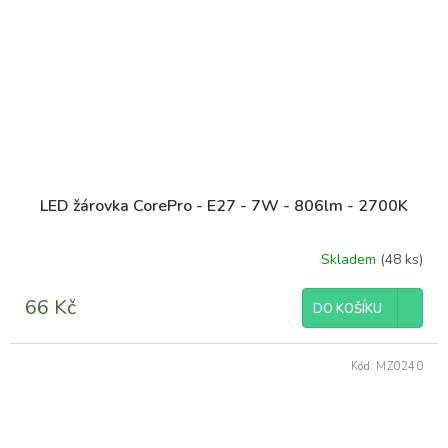
LED žárovka CorePro - E27 - 7W - 806lm - 2700K
Skladem
(48 ks)
Průměrné
hodnocení
produktu
66 Kč
DO KOŠÍKU
je
5,0
z
Kód:
MZ0240
5
hvězdiček.