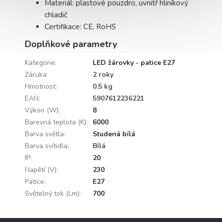
Materiál: plastové pouzdro, uvnitř hliníkový
chladič
Certifikace: CE, RoHS
Doplňkové parametry
Kategorie
:
LED žárovky - patice E27
Záruka
:
2 roky
Hmotnost
:
0.5 kg
EAN
:
5907612236221
Výkon (W)
:
8
Barevná teplota (K)
:
6000
Barva světla
:
Studená bílá
Barva svítidla
:
Bílá
IP
:
20
Napětí (V)
:
230
Patice
:
E27
Světelný tok (Lm)
:
700