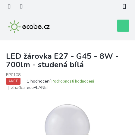
Přejít
na
obsah
Nákupní
košík
LED žárovka E27 - G45 - 8W -
700lm - studená bílá
EP0108
Průměrné
1 hodnocení
Podrobnosti hodnocení
AKCE
hodnocení
Značka:
ecoPLANET
produktu
je
5,0
z
5
hvězdiček.