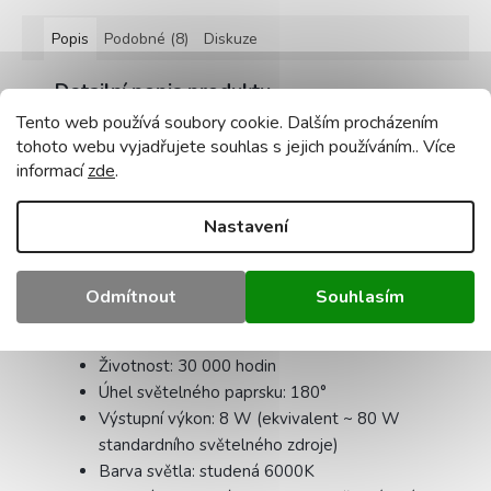
Popis
Podobné (8)
Diskuze
Detailní popis produktu
Tento web používá soubory cookie. Dalším procházením
Specifikace:
tohoto webu vyjadřujete souhlas s jejich používáním.. Více
informací
zde
.
Model: LED žárovka E27 8W G45 Ball
Napájecí napětí: 230V 50-60 Hz
Nastavení
Typ diody SMD: 2835
Světelný tok: 700 lm
Index podání barev CRI: Ra > 80
Odmítnout
Souhlasím
Velikost: délka 80 mm / šířka 45 mm
Počet cyklů zapnutí a vypnutí: 15 000x
Životnost: 30 000 hodin
Úhel světelného paprsku: 180°
Výstupní výkon: 8 W (ekvivalent ~ 80 W
standardního světelného zdroje)
Barva světla: studená 6000K