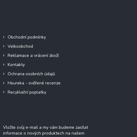
Z
á
p
a
Informace pro vás
t
í
Obchodní podmínky
Velkoobchod
Reklamace a vrácení zboží
Kontakty
Ochrana osobních údajů
Heureka - ověřené recenze
Recyklační poplatky
Odebírat newsletter
Vložte svůj e-mail a my vám budeme zasílat
informace o nových produktech na našem