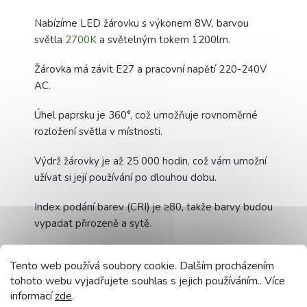
Nabízíme LED žárovku s výkonem 8W, barvou
světla
2700K
a světelným tokem 1200lm.
Žárovka má závit E27 a pracovní napětí 220-240V
AC.
Úhel paprsku je 360°, což umožňuje rovnoměrné
rozložení světla v místnosti.
Výdrž žárovky je až 25 000 hodin, což vám umožní
užívat si její používání po dlouhou dobu.
Index podání barev (CRI) je ≥80, takže barvy budou
vypadat přirozeně a sytě.
Žárovka má také vysoký účiník
(PF) >0,5
, což
Tento web používá soubory cookie. Dalším procházením
znamená, že spotřebuje méně elektřiny než tradiční
tohoto webu vyjadřujete souhlas s jejich používáním.. Více
žárovky.
informací
zde
.