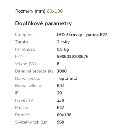
Rozměry (mm)
60x106
Doplňkové parametry
Kategorie
:
LED žárovky - patice E27
Záruka
:
2 roky
Hmotnost
:
0.5 kg
EAN
:
5905036200576
Výkon (W)
:
8
Barevná teplota (K)
:
3000
Barva světla
:
Teplá bílá
Barva svítidla
:
Bílá
IP
:
20
Napětí (V)
:
230
Patice
:
E27
Rozměr
:
60x106
Světelný tok (Lm)
:
960