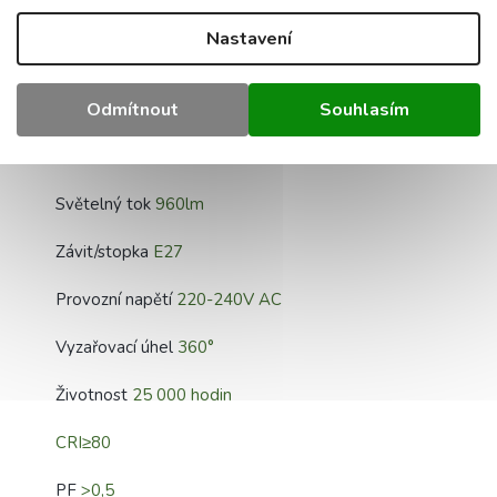
Nastavení
Technická data:
Výkon
8W
Odmítnout
Souhlasím
Barva
2700K
Světelný tok
960lm
Závit/stopka
E27
Provozní napětí
220-240V AC
Vyzařovací úhel
360°
Životnost
25 000 hodin
CRI≥80
PF
>0,5