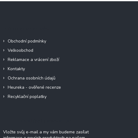
Z
á
p
a
Informace pro vás
t
í
Obchodní podmínky
Velkoobchod
Reklamace a vrácení zboží
Kontakty
Ochrana osobních údajů
Heureka - ověřené recenze
Recyklační poplatky
Odebírat newsletter
Vložte svůj e-mail a my vám budeme zasílat
informace o nových produktech na našem