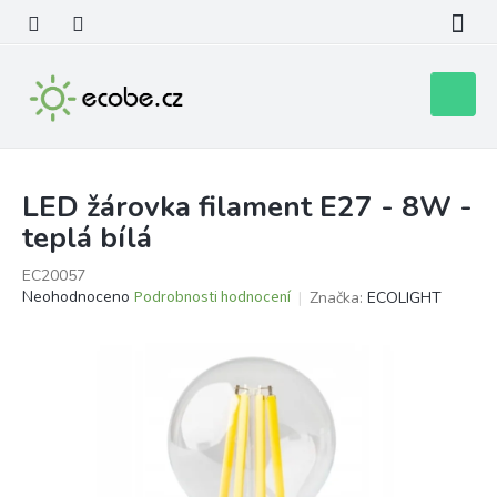
Přejít
na
obsah
Nákupní
košík
LED žárovka filament E27 - 8W -
teplá bílá
EC20057
Průměrné
Neohodnoceno
Podrobnosti hodnocení
Značka:
ECOLIGHT
hodnocení
produktu
je
0,0
z
5
hvězdiček.