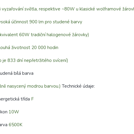
i vyzařování světla, respektive ~80W u klasické wolframové žárov
soká účinnost 900 lm pro studené barvy
kvivalent 60W tradiční halogenové žárovky)
ouhá životnost 20 000 hodin
o je 833 dní nepřetržitého svícení)
udená bílá barva
ilně nasycený modrou barvou.)
Technické údaje:
ergetická třída
F
ýkon
10W
arva
6500K