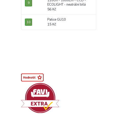
120cm - 1800Lm - CCD -
ECOLIGHT - neutrální bílá
56 Kč
Patice GU10
15 Kč