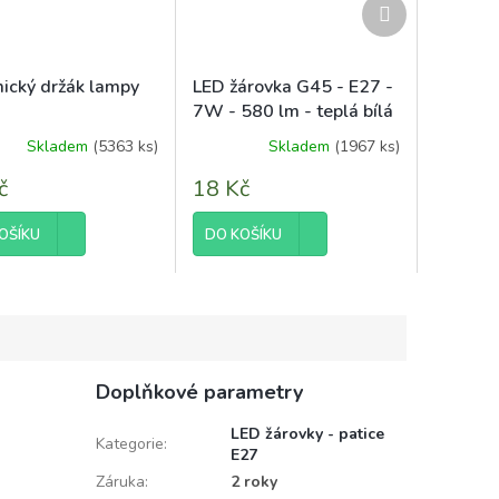
Další
produkt
ický držák lampy
LED žárovka G45 - E27 -
7W - 580 lm - teplá bílá
Skladem
(5363 ks)
Skladem
(1967 ks)
č
18 Kč
OŠÍKU
DO KOŠÍKU
Doplňkové parametry
LED žárovky - patice
Kategorie
:
E27
Záruka
:
2 roky