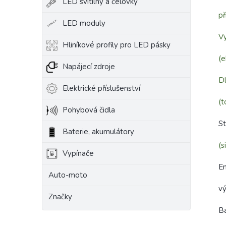
LED svítilny a čelovky
př
LED moduly
Vy
Hliníkové profily pro LED pásky
(e
Napájecí zdroje
Dl
Elektrické příslušenství
(t
Pohybová čidla
St
Baterie, akumulátory
(s
Vypínače
En
Auto-moto
v
Značky
B