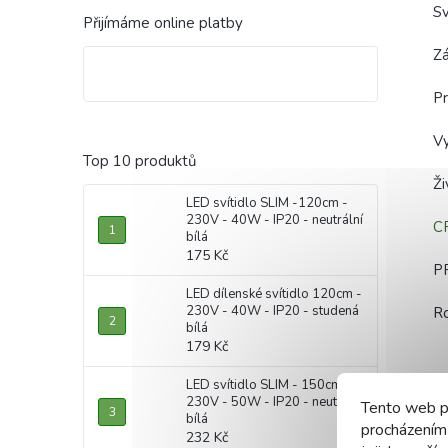
Sv
Přijímáme online platby
Zá
Pr
Vy
Top 10 produktů
Ž
LED svítidlo SLIM -120cm -
230V - 40W - IP20 - neutrální
C
bílá
175 Kč
P
LED dílenské svítidlo 120cm -
230V - 40W - IP20 - studená
R
bílá
179 Kč
LED svítidlo SLIM - 150cm -
230V - 50W - IP20 - neutrální
Tento web p
bílá
procházením
232 Kč