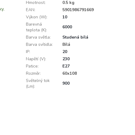
Hmotnost
:
0.5 kg
ky.
EAN
:
5901986791669
Výkon (W)
:
10
Barevná
6000
teplota (K)
:
Barva světla
:
Studená bílá
Barva svítidla
:
Bílá
IP
:
20
Napětí (V)
:
230
Patice
:
E27
Rozměr
:
60x108
Světelný tok
900
(Lm)
: