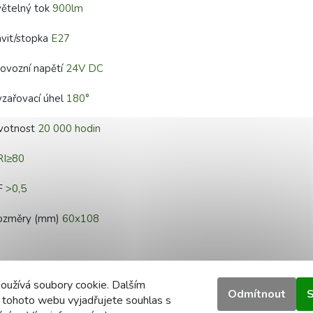
ětelný tok
900lm
vit/stopka
E27
ovozní napětí
24V DC
zařovací úhel
180°
ivotnost
20 000 hodin
RI≥80
F
>0,5
ozměry (mm)
60x108
oužívá soubory cookie. Dalším
Odmítnout
S
 tohoto webu vyjadřujete souhlas s