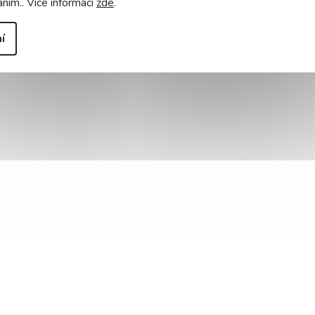
áním.. Více informací
zde
.
í