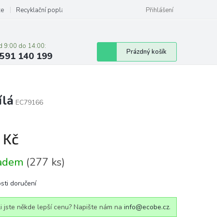
ze
Recyklační poplatky
Přihlášení
d 9:00 do 14:00:
Nákupní
Prázdný košík
591 140 199
košík
ílá
EC79166
 Kč
á
ladem
(277 ks)
sti doručení
i jste někde lepší cenu? Napište nám na
info@ecobe.cz
.