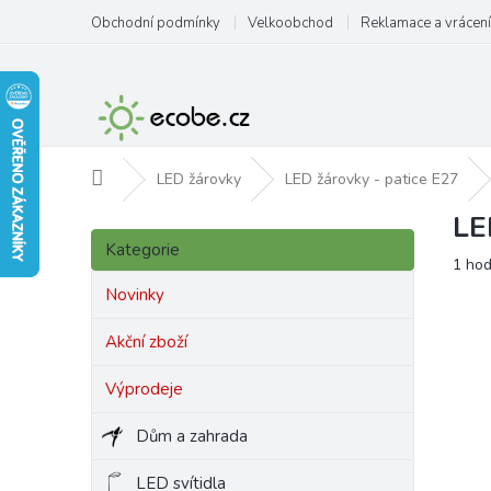
Přejít
Obchodní podmínky
Velkoobchod
Reklamace a vrácení
na
obsah
Domů
LED žárovky
LED žárovky - patice E27
LE
P
Přeskočit
o
Kategorie
kategorie
Prům
1 ho
s
hodn
t
Novinky
produ
r
je
a
Akční zboží
5,0
n
z
Výprodeje
5
n
hvězd
í
Dům a zahrada
p
a
LED svítidla
n