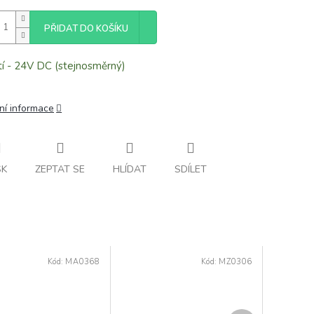
PŘIDAT DO KOŠÍKU
í - 24V DC (stejnosměrný)
ní informace
SK
ZEPTAT SE
HLÍDAT
SDÍLET
Kód:
MA0368
Kód:
MZ0306