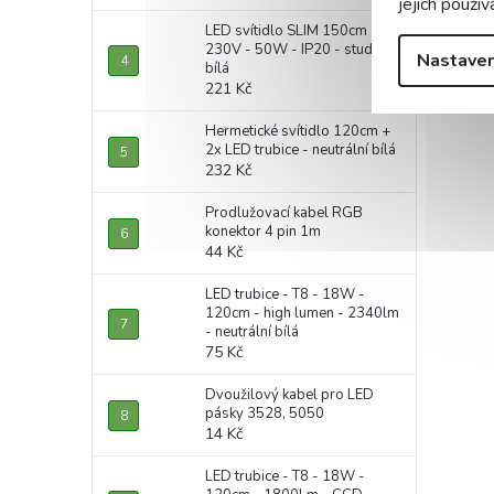
jejich použív
LED svítidlo SLIM 150cm -
230V - 50W - IP20 - studená
Nastaven
bílá
221 Kč
Hermetické svítidlo 120cm +
2x LED trubice - neutrální bílá
232 Kč
Prodlužovací kabel RGB
konektor 4 pin 1m
44 Kč
LED trubice - T8 - 18W -
120cm - high lumen - 2340lm
- neutrální bílá
75 Kč
Dvoužilový kabel pro LED
pásky 3528, 5050
14 Kč
LED trubice - T8 - 18W -