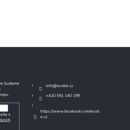
tter
Kontakt
vám budeme
info
@
ecobe.cz
h
hopu.
+420 591 140 199
https://www.facebook.com/ecob
síte s
e.cz
obních