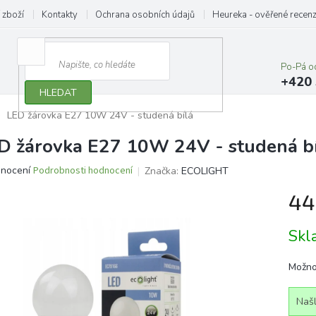
 zboží
Kontakty
Ochrana osobních údajů
Heureka - ověřené recen
Po-Pá o
+420 
HLEDAT
LED žárovka E27 10W 24V - studená bílá
D žárovka E27 10W 24V - studená b
ěrné
dnocení
Podrobnosti hodnocení
Značka:
ECOLIGHT
ocení
44
ktu
Měrn
Sk
cena:
iček.
Možno
Našl