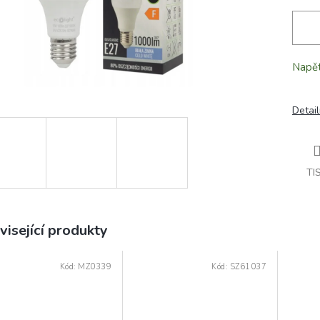
Napět
Detail
TI
visející produkty
Kód:
MZ0339
Kód:
SZ61037