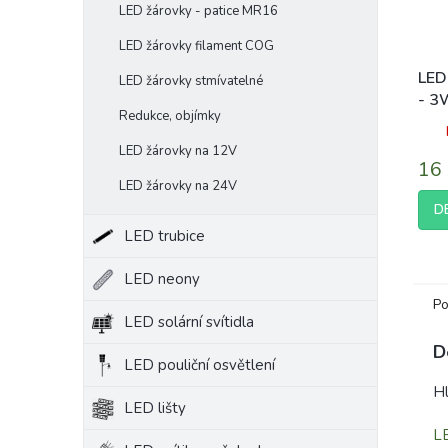
LED žárovky - patice MR16
LED žárovky filament COG
LED
LED žárovky stmívatelné
- 3
Redukce, objímky
neut
LED žárovky na 12V
16
LED žárovky na 24V
D
LED trubice
LED neony
Po
LED solární svítidla
D
LED pouliční osvětlení
Hl
LED lišty
LE