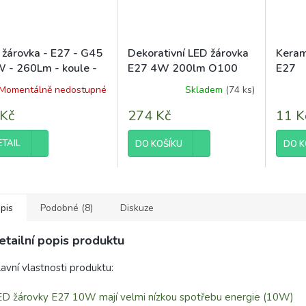
 žárovka - E27 - G45
Dekorativní LED žárovka
Keram
W - 260Lm - koule -
E27 4W 200lm O100
E27
rální bílá
Amber Retro - řada
Momentálně nedostupné
Skladem
(74 ks)
ZERO
 Kč
274 Kč
11 K
ETAIL
DO KOŠÍKU
DO K
pis
Podobné (8)
Diskuze
etailní popis produktu
avní vlastnosti produktu:
D žárovky E27 10W mají velmi nízkou spotřebu energie (10W)