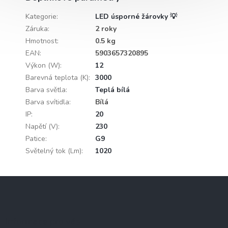
Kategorie
:
LED úsporné žárovky 💡
Záruka
:
2 roky
Hmotnost
:
0.5 kg
EAN
:
5903657320895
Výkon (W)
:
12
Barevná teplota (K)
:
3000
Barva světla
:
Teplá bílá
Barva svítidla
:
Bílá
IP
:
20
Napětí (V)
:
230
Patice
:
G9
Světelný tok (Lm)
:
1020
Z
á
p
a
Informace pro vás
t