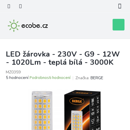
Přejít
na
obsah
Nákupní
košík
LED žárovka - 230V - G9 - 12W
- 1020Lm - teplá bílá - 3000K
MZ0359
Průměrné
5 hodnocení
Podrobnosti hodnocení
Značka:
BERGE
hodnocení
produktu
je
3,8
z
5
hvězdiček.