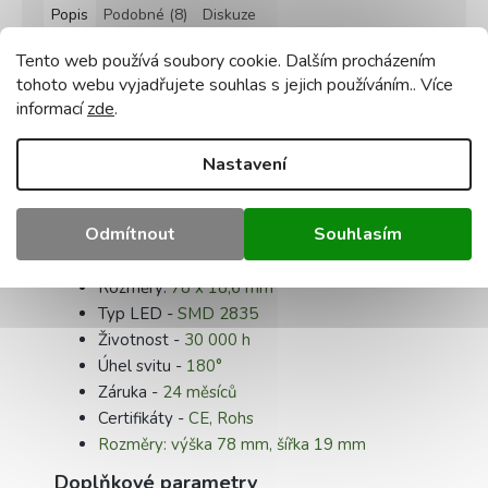
Popis
Podobné (8)
Diskuze
Tento web používá soubory cookie. Dalším procházením
Detailní popis produktu
tohoto webu vyjadřujete souhlas s jejich používáním.. Více
informací
zde
.
Parametry:
Barva -
teplá bílá
Nastavení
Teplota barvy -
3000K
Příkon -
12W
Odmítnout
Souhlasím
Světelný tok
- 1020Lm
Napětí
- 230V
Rozměry:
78 x 18,6 mm
Typ LED -
SMD 2835
Životnost -
30 000 h
Úhel svitu -
180°
Záruka -
24 měsíců
Certifikáty -
CE, Rohs
Rozměry: výška 78 mm, šířka 19 mm
Doplňkové parametry