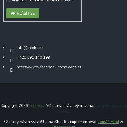
podmínkami ochrany osobních údajů
PŘIHLÁSIT SE
Kontakt
info
@
ecobe.cz
+420 591 140 199
https://www.facebook.com/ecobe.cz
Copyright 2026
Ecobe.cz
. Všechna práva vyhrazena.
Upravit nastavení
cookies
Grafický návrh vytvořil a na Shoptet implementoval
Tomáš Hlad
&