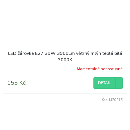
LED žárovka E27 39W 3900Lm větrný mlýn teplá bílá
3000K
Momentálně nedostupné
155 Kč
DETAIL
Kód:
MZ0015