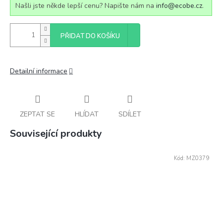
Našli jste někde lepší cenu? Napište nám na
info@ecobe.cz
.
PŘIDAT DO KOŠÍKU
Detailní informace
ZEPTAT SE
HLÍDAT
SDÍLET
Související produkty
Kód:
MZ0379