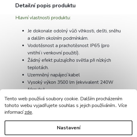
Detailní popis produktu
Hlavní vlastnosti produktu:
Je dokonale odolný vůči vlhkosti, dešti, sněhu
a dalším okolním podmínkám.
Vodotěsnost a prachotěsnost IP65 (pro
vnitřní i venkovní použití).
Žádný efekt pulzujícího světla při nízkých
teplotách.
Uzemněný napájecí kabel
Vysoký výkon 3500 lm (ekvivalent 240W
žárovky)
Dlouhá životnost 30 000 h (to je 1250 dní
Tento web používá soubory cookie. Dalším procházením
nepřetržitého svícení)
tohoto webu vyjadřujete souhlas s jejich používáním.. Více
Snadná montáž (návod je v krabici výrobku)
informací
zde
.
Jednoduchý, lehký a estetický design
Světlomety používají LED diody se studenou
Nastavení
barevnou teplotou 6000 K.