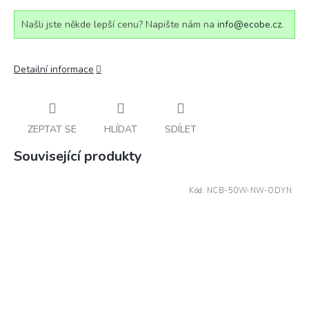
Našli jste někde lepší cenu? Napište nám na
info@ecobe.cz
.
Detailní informace
ZEPTAT SE
HLÍDAT
SDÍLET
Související produkty
Kód:
NCB-50W-NW-ODYN