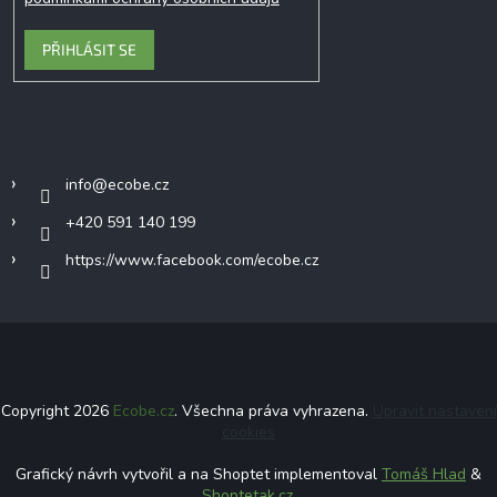
PŘIHLÁSIT SE
Kontakt
info
@
ecobe.cz
+420 591 140 199
https://www.facebook.com/ecobe.cz
Copyright 2026
Ecobe.cz
. Všechna práva vyhrazena.
Upravit nastavení
cookies
Grafický návrh vytvořil a na Shoptet implementoval
Tomáš Hlad
&
Shoptetak.cz
.