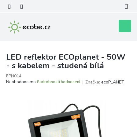
Přejít
na
obsah
Nákupní
košík
LED reflektor ECOplanet - 50W
- s kabelem - studená bílá
EPN014
Průměrné
Neohodnoceno
Podrobnosti hodnocení
Značka:
ecoPLANET
hodnocení
produktu
je
0,0
z
5
hvězdiček.