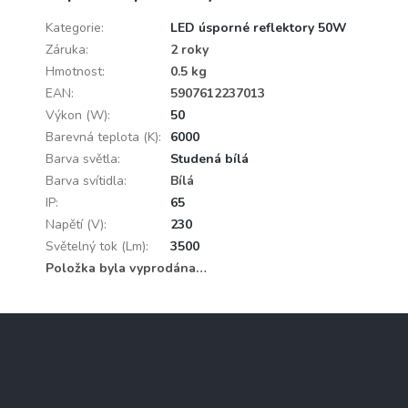
Kategorie
:
LED úsporné reflektory 50W
Záruka
:
2 roky
Hmotnost
:
0.5 kg
EAN
:
5907612237013
Výkon (W)
:
50
Barevná teplota (K)
:
6000
Barva světla
:
Studená bílá
Barva svítidla
:
Bílá
IP
:
65
Napětí (V)
:
230
Světelný tok (Lm)
:
3500
Položka byla vyprodána…
Z
á
p
a
Informace pro vás
t