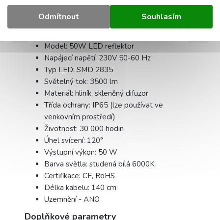
Odmítnout
Souhlasím
Technické údaje:
Model: 50W LED reflektor
Napájecí napětí: 230V 50-60 Hz
Typ LED: SMD 2835
Světelný tok: 3500 lm
Materiál: hliník, skleněný difuzor
Třída ochrany: IP65 (lze používat ve
venkovním prostředí)
Životnost: 30 000 hodin
Úhel svícení: 120°
Výstupní výkon: 50 W
Barva světla: studená bílá 6000K
Certifikace: CE, RoHS
Délka kabelu: 140 cm
Uzemnění - ANO
Doplňkové parametry