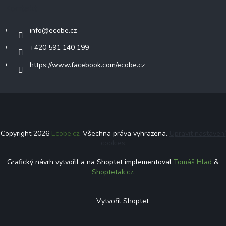
Kontakt
info
@
ecobe.cz
+420 591 140 199
https://www.facebook.com/ecobe.cz
Copyright 2026
Ecobe.cz
. Všechna práva vyhrazena.
Upravit nastavení
cookies
Grafický návrh vytvořil a na Shoptet implementoval
Tomáš Hlad
&
Shoptetak.cz
.
Vytvořil Shoptet