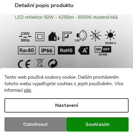
Detailní popis produktu
LED reflektor 50W - 4250
lm - 6000K studená bílá
Tento web používá soubory cookie. Dalším procházením
Parametry:
tohoto webu vyjadřujete souhlas s jejich používáním.. Více
informací
zde
.
Příkon: 50W
Barva světla: studená bílá 6000K
Nastavení
Světelný tok: 4250lm
Třída krytí: IP66
Napájení: 175-265V AC 50-60Hz
Odmítnout
Souhlasím
Typ LED diody: SMD 2835