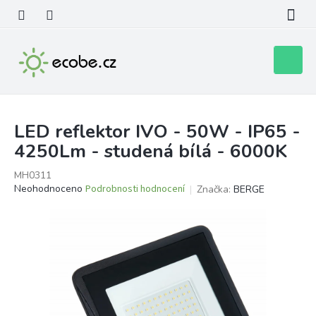
Přejít
na
obsah
Nákupní
košík
LED reflektor IVO - 50W - IP65 -
4250Lm - studená bílá - 6000K
MH0311
Průměrné
Neohodnoceno
Podrobnosti hodnocení
Značka:
BERGE
hodnocení
produktu
je
0,0
z
5
hvězdiček.