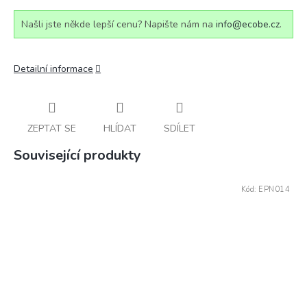
Našli jste někde lepší cenu? Napište nám na
info@ecobe.cz
.
Detailní informace
ZEPTAT SE
HLÍDAT
SDÍLET
Související produkty
Kód:
EPN014