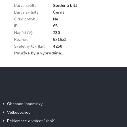
Barva světla
:
Studená bílá
Barva svítidla
:
Černá
Čidlo pohybu
:
Ne
IP
:
65
Napětí (V)
:
230
Rozměr
:
5x15x3
Světelný tok (Lm)
:
4250
Položka byla vyprodána…
Z
á
p
a
Informace pro vás
t
í
Obchodní podmínky
Velkoobchod
Reklamace a vrácení zboží