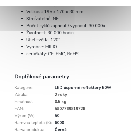
Materiál: hliník, sklo
Velikost: 195 x 170 x 30 mm
Stmívatelné: NE
Počet cyklů zapnout / vypnout: 30 000x
Životnost: 30 000 hodin
Úhel světla: 120°
Vyrobce: MILIO
certifikáty: CE, EMC, RoHS
Doplňkové parametry
Kategorie
:
LED úsporné reflektory 50W
Záruka
:
2 roky
Hmotnost
:
0.5 kg
EAN
:
5907769819728
Výkon (W)
:
50
Barevná teplota (K)
:
6000
Barva produktu
:
Černá