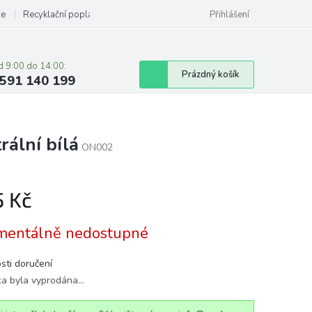
ze
Recyklační poplatky
Přihlášení
d 9:00 do 14:00:
Nákupní
Prázdný košík
591 140 199
košík
ální bílá
ON002
5 Kč
á
entálně nedostupné
sti doručení
ka byla vyprodána…