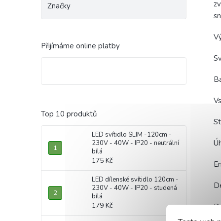
zv
Značky
sn
V
Přijímáme online platby
Sv
Ba
Vs
Top 10 produktů
St
LED svítidlo SLIM -120cm -
Úh
230V - 40W - IP20 - neutrální
bílá
175 Kč
En
LED dílenské svítidlo 120cm -
Dé
230V - 40W - IP20 - studená
bílá
179 Kč
Do