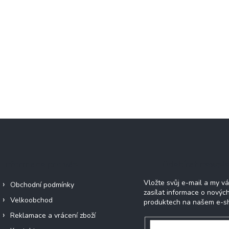
Informace pro vás
Odebírat newsle
Vložte svůj e-mail a my 
Obchodní podmínky
zasílat informace o novýc
Velkoobchod
produktech na našem e-s
Reklamace a vrácení zboží