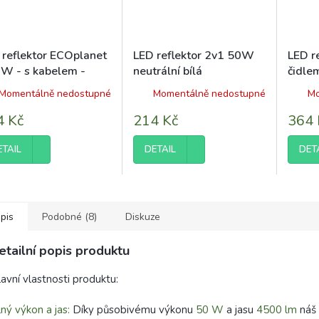
 reflektor ECOplanet
LED reflektor 2v1 50W
LED r
0W - s kabelem -
neutrální bílá
čidle
dená bílá
- 4250
Momentálně nedostupné
Momentálně nedostupné
Mo
3000
4 Kč
214 Kč
364 
ETAIL
DETAIL
DET
pis
Podobné (8)
Diskuze
etailní popis produktu
avní vlastnosti produktu:
lný výkon a jas:
Díky působivému výkonu
50 W
a jasu
4500 lm
náš 