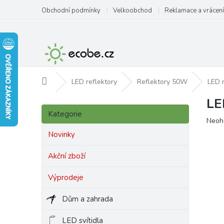
Přejít
Obchodní podmínky
Velkoobchod
Reklamace a vrácení
na
obsah
Domů
LED reflektory
Reflektory 50W
LED r
LE
P
Přeskočit
o
Kategorie
kategorie
Prům
Neoh
s
hodn
t
Novinky
produ
r
je
a
Akční zboží
0,0
n
z
Výprodeje
5
n
hvězd
í
Dům a zahrada
p
a
LED svítidla
n