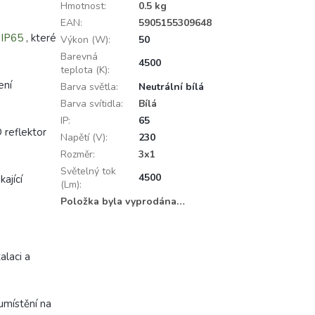
Hmotnost
:
0.5 kg
EAN
:
5905155309648
í
IP65
, které
Výkon (W)
:
50
Barevná
4500
teplota (K)
:
ení
Barva světla
:
Neutrální bílá
Barva svítidla
:
Bílá
IP
:
65
 reflektor
Napětí (V)
:
230
Rozměr
:
3x1
Světelný tok
4500
ající
(Lm)
:
Položka byla vyprodána…
alaci a
umístění na