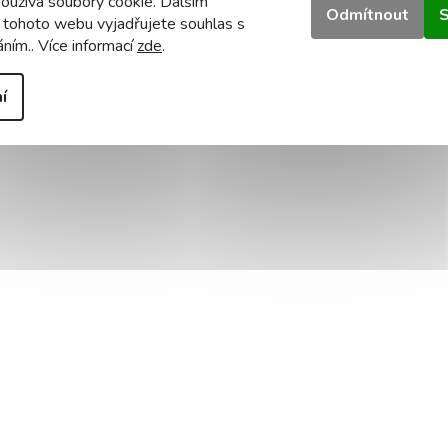
oužívá soubory cookie. Dalším
Odmítnout
S
I (index podání barev)
: ≥80
 tohoto webu vyjadřujete souhlas s
áním.. Více informací
zde
.
 (účiník):
>0,9
í