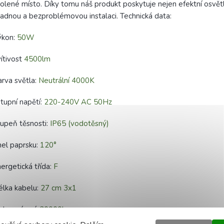
olené místo. Díky tomu náš produkt poskytuje nejen efektní osvětl
adnou a bezproblémovou instalaci. Technická data:
ýkon:
50W
ítivost
4500lm
rva světla:
Neutrální 4000K
tupní napětí:
220-240V AC 50Hz
upeň těsnosti:
IP65 (vodotěsný)
el paprsku:
120°
ergetická třída:
F
lka kabelu:
27 cm 3x1
ba svícení:
30000h