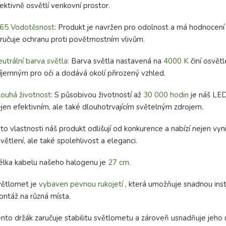
ektivně osvětlí venkovní prostor.
65 Vodotěsnost:
Produkt je navržen pro odolnost a má hodnocen
ručuje ochranu proti povětrnostním vlivům.
utrální barva světla:
Barva světla nastavená na
4000 K
činí osvětl
íjemným pro oči a dodává okolí přirozený vzhled.
ouhá životnost:
S působivou životností až
30 000 hodin
je náš LED
jen efektivním, ale také dlouhotrvajícím světelným zdrojem.
to vlastnosti náš produkt odlišují od konkurence a nabízí nejen vynik
větlení, ale také spolehlivost a eleganci.
lka kabelu našeho halogenu je
27 cm.
větlomet je
vybaven pevnou rukojetí
, která umožňuje snadnou inst
ntáž na různá místa.
nto držák zaručuje stabilitu světlometu a zároveň usnadňuje jeho 