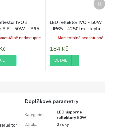
Další
produkt
eflektor IVO s
LED reflektor IVO - 50W
m PIR - 50W - IP65
- IP65 - 4250Lm - teplá
Lm - teplá bílá -
bílá - 3000K
mentálně nedostupné
Momentálně nedostupné
K
Kč
184 Kč
AIL
DETAIL
Doplňkové parametry
LED úsporné
Kategorie
:
reflektory 50W
Záruka
:
2 roky
reflektor