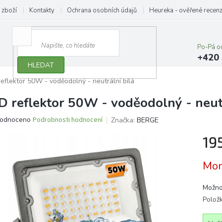
 zboží
Kontakty
Ochrana osobních údajů
Heureka - ověřené recen
Po-Pá o
+420 
HLEDAT
eflektor 50W - voděodolný - neutrální bílá
D reflektor 50W - voděodolný - neutr
ěrné
odnoceno
Podrobnosti hodnocení
Značka:
BERGE
ocení
19
ktu
Měrn
Mom
cena:
iček.
Možno
Polož