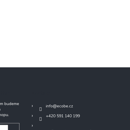
tter
Kontakt
vám budeme
info
@
ecobe.cz
h
hopu.
+420 591 140 199