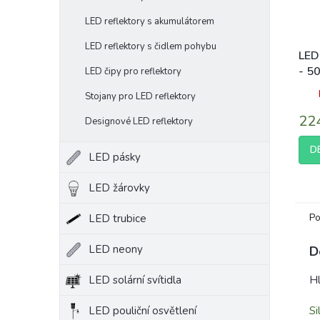
LED reflektory s akumulátorem
LED reflektory s čidlem pohybu
LED
- 5
LED čipy pro reflektory
stu
Stojany pro LED reflektory
22
Designové LED reflektory
D
LED pásky
LED žárovky
Po
LED trubice
LED neony
D
LED solární svítidla
Hl
LED pouliční osvětlení
Si