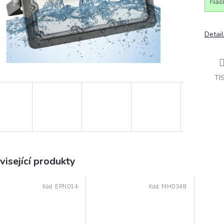
Našl
Detail
TI
visející produkty
Kód:
EPN014
Kód:
MH0348