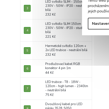
Tento web p
LED svítidlo SLIM - 150cm -
CR
procházením
230V - 50W - IP20 - neutrální
bílá
jejich použív
PF
232 Kč
Nastaven
LED svítidlo SLIM 150cm -
230V - 50W - IP20 - studená
bílá
221 Kč
Hermetické svítidlo 120cm +
2x LED trubice - neutrální bílá
232 Kč
Prodlužovací kabel RGB
konektor 4 pin 1m
44 Kč
LED trubice - T8 - 18W -
120cm - high lumen - 2340lm
- neutrální bílá
75 Kč
Dvoužilový kabel pro LED
pásky 3528, 5050