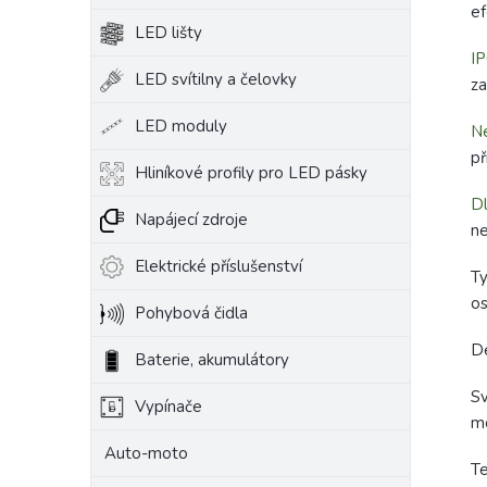
ef
LED lišty
IP
LED svítilny a čelovky
za
LED moduly
Ne
př
Hliníkové profily pro LED pásky
Dl
Napájecí zdroje
ne
Elektrické příslušenství
Ty
os
Pohybová čidla
Dé
Baterie, akumulátory
S
Vypínače
mo
Auto-moto
Te