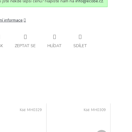
i jste někde lepší cenu? Napište nám na
info@ecobe.cz
.
ní informace
SK
ZEPTAT SE
HLÍDAT
SDÍLET
Kód:
MH0329
Kód:
MH0309